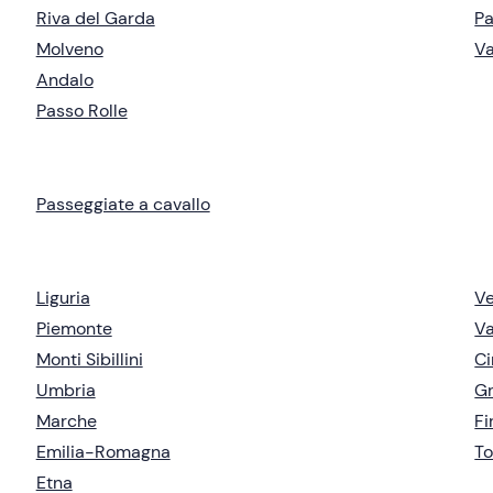
Riva del Garda
Pa
Molveno
Va
Andalo
Passo Rolle
Passeggiate a cavallo
Liguria
V
Piemonte
Va
Monti Sibillini
Ci
Umbria
Gr
Marche
Fi
Emilia-Romagna
To
Etna