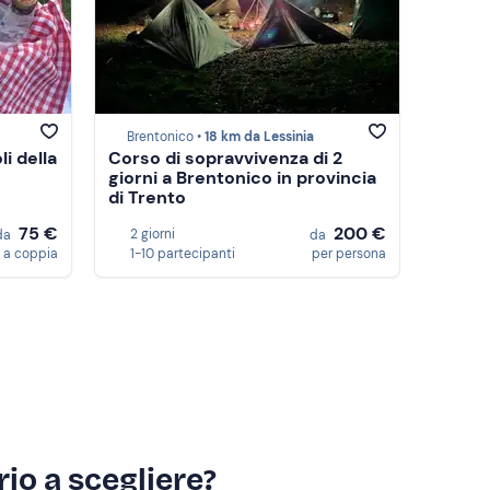
Brentonico •
18 km da Lessinia
li della
Corso di sopravvivenza di 2
giorni a Brentonico in provincia
di Trento
75 €
200 €
2 giorni
da
da
a coppia
1-10 partecipanti
per persona
io a scegliere?