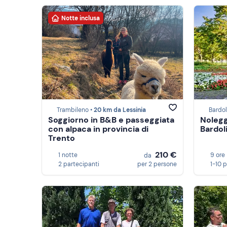
Notte inclusa
Trambileno •
20 km da Lessinia
Bardol
Soggiorno in B&B e passeggiata
Nolegg
con alpaca in provincia di
Bardol
Trento
210 €
1 notte
9 ore
da
2 partecipanti
per 2 persone
1-10 