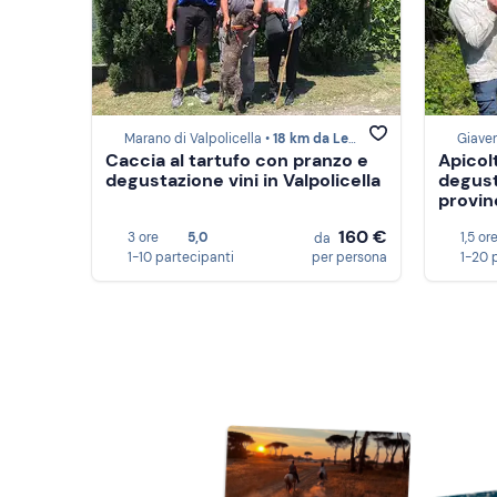
Marano di Valpolicella •
18 km da Lessinia
Giaven
Caccia al tartufo con pranzo e
Apicol
degustazione vini in Valpolicella
degust
provin
160 €
3 ore
5,0
1,5 or
da
1-10 partecipanti
per persona
1-20 