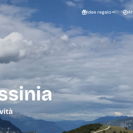
Idee regalo
At
Non sai cosa
regalare?
Esperienze da
Esperie
Gift Card Freedome
regalare
cop
Un regalo digitale che
lascia la libertà di
scegliere esperienze
outdoor in tutta Italia.
ssinia
Regala una Gift Card
Laurea
Addi
celi
vità