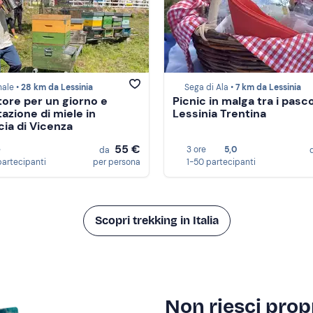
ale •
28 km da Lessinia
Sega di Ala •
7 km da Lessinia
tore per un giorno e
Picnic in malga tra i pasco
azione di miele in
Lessinia Trentina
cia di Vicenza
55 €
e
3 ore
5,0
da
partecipanti
per persona
1-50 partecipanti
Scopri trekking in Italia
Non riesci propr