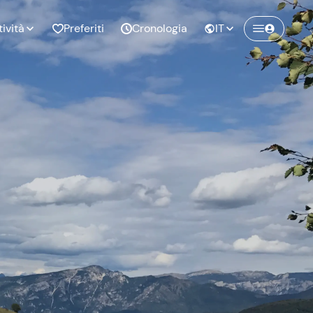
tività
Preferiti
Cronologia
IT
Crea un account Freedome
Unisciti a una community di avventurieri
nze di
Compleanno
come te e colleziona ricordi indimenticabili!
pia
Continua con l'email
o al
Addio al
bato
nubilato