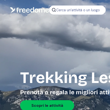
Cerca un’attività o un luogo
Trekking Le
Prenota o regala le migliori atti
Scopri le attività