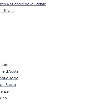
rco Nazionale dello Stelvio
l di Non
eneto
lle d'Aosta
nque Terre
an Sasso
renze
rino