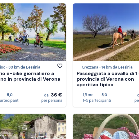
ino •
30 km da Lessinia
Grezzana •
14 km da Lessinia
io e-bike giornaliero a
Passeggiata a cavallo di 1 
ino in provincia di Verona
provincia di Verona con
aperitivo tipico
36 €
5,0
1,5 ore
5,0
da
partecipanti
per persona
1-5 partecipanti
pe