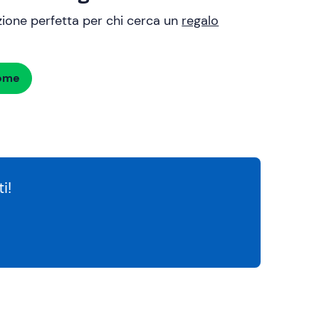
uzione perfetta per chi cerca un
regalo
dome
i!