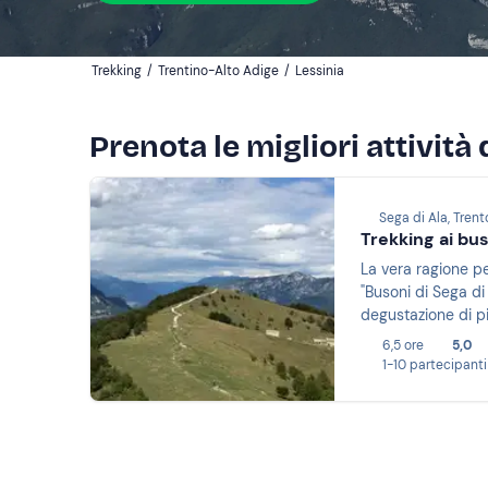
Trekking
/
Trentino-Alto Adige
/
Lessinia
Prenota le migliori attività 
Sega di Ala, Trent
Trekking ai bus
La vera ragione pe
"Busoni di Sega di
degustazione di piat
6,5 ore
5,0
1-10 partecipanti