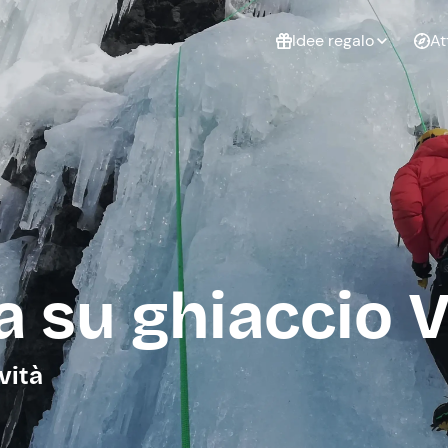
Idee regalo
At
Non sai cosa
regalare?
Esperienze da
Esperie
Gift Card Freedome
regalare
cop
Un regalo digitale che
lascia la libertà di
scegliere esperienze
outdoor in tutta Italia.
 su ghiaccio V
Regala una Gift Card
Laurea
Addi
celi
vità