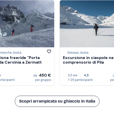
rnenche, Aosta
Gressan, Aosta
ione freeride "Porta
Escursione in ciaspole ne
da Cervinia a Zermatt
comprensorio di Pila
450 €
e
3,5 ore
4,5
da
artecipanti
per gruppo
1-25 partecipanti
pe
Scopri arrampicata su ghiaccio in Italia