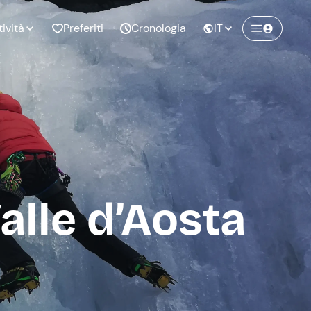
tività
Preferiti
Cronologia
IT
Crea un account Freedome
Unisciti a una community di avventurieri
nze di
Compleanno
come te e colleziona ricordi indimenticabili!
pia
alle d’Aosta
Continua con l'email
o al
Addio al
bato
nubilato