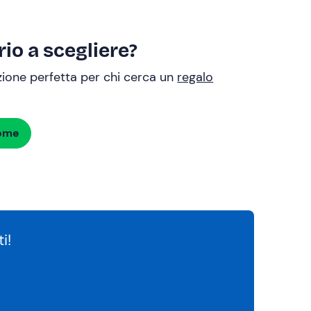
io a scegliere?
uzione perfetta per chi cerca un
regalo
dome
i!