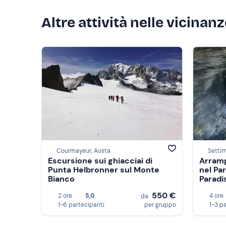
Altre attività nelle vicinan
Courmayeur, Aosta
Settim
Escursione sui ghiacciai di
Arramp
Punta Helbronner sul Monte
nel Pa
Bianco
Paradi
550 €
2 ore
5,0
4 ore
da
1-6 partecipanti
per gruppo
1-3 p