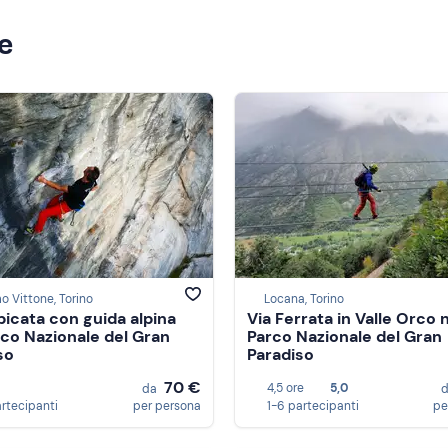
ze
o Vittone, Torino
Locana, Torino
icata con guida alpina
Via Ferrata in Valle Orco 
rco Nazionale del Gran
Parco Nazionale del Gran
so
Paradiso
70 €
4,5 ore
5,0
da
artecipanti
per persona
1-6 partecipanti
pe