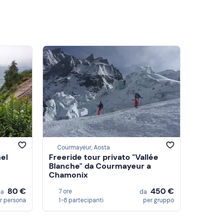
Courmayeur, Aosta
nel
Freeride tour privato "Vallée
Blanche" da Courmayeur a
Chamonix
80 €
450 €
7 ore
da
da
r persona
1-8 partecipanti
per gruppo