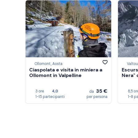
Ollomont, Aosta
Valtou
Ciaspolata e visita in miniera a
Escurs
Ollomont in Valpelline
Nera" 
35 €
3 ore
4,0
8,5 or
da
1-15 partecipanti
per persona
1-8 p