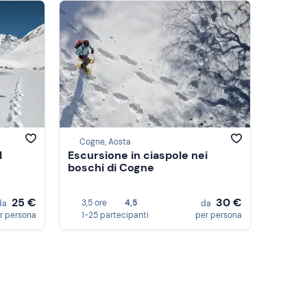
Cogne, Aosta
l
Escursione in ciaspole nei
boschi di Cogne
25 €
30 €
3,5 ore
4,5
da
da
r persona
1-25 partecipanti
per persona