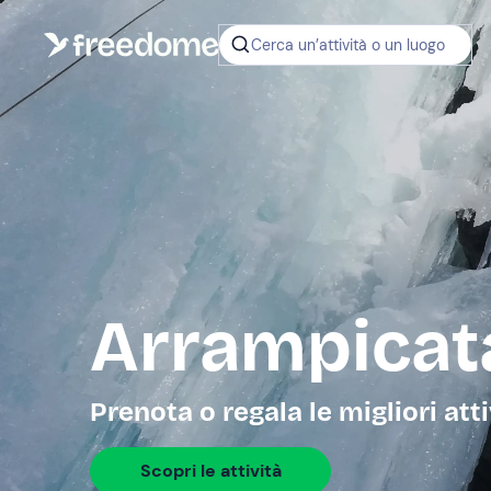
Cerca un’attività o un luogo
Arrampicata
Prenota o regala le migliori atti
Scopri le attività