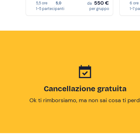
550 €
5,5 ore
5,0
6 ore
da
1-5 partecipanti
per gruppo
1-7 p
Cancellazione gratuita
Ok ti rimborsiamo, ma non sai cosa ti perd