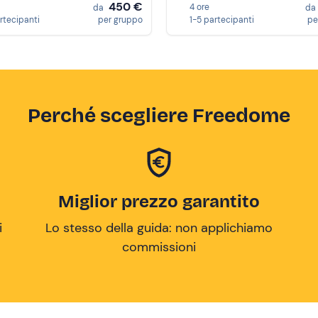
450 €
4 ore
da
da
artecipanti
per gruppo
1-5 partecipanti
pe
Perché scegliere Freedome
Miglior prezzo garantito
i
Lo stesso della guida: non applichiamo
commissioni