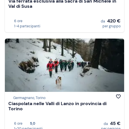
Via ferrata esclusiva alla Sacra di San Michele in
Val di Susa
420 €
6 ore
da
1-4 partecipanti
per gruppo
Germagnano, Torino
Ciaspolata nelle Valli di Lanzo in provincia di
Torino
45 €
6 ore
5,0
da
1-20 partecipanti
per persona