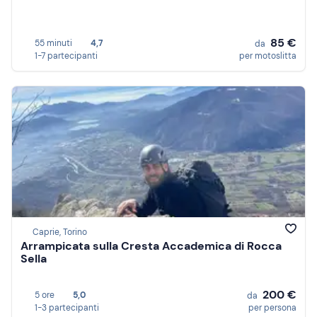
85 €
55 minuti
4,7
da
1-7 partecipanti
per motoslitta
Caprie, Torino
Arrampicata sulla Cresta Accademica di Rocca
Sella
200 €
5 ore
5,0
da
1-3 partecipanti
per persona