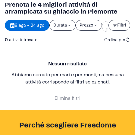
Prenota le 4 migliori attività di
arrampicata su ghiaccio in Piemonte
Orario
9 ago - 24 ago
Durata
Prezzo
Filtri
d’inizio
0
attività trovate
Ordina per
Attività consigliate
Nessun risultato
Prezzo (crescente)
Abbiamo cercato per mari e per monti
,
ma nessuna
Prezzo (decrescente)
attività corrisponde ai filtri selezionati
.
Recensioni
Elimina filtri
Perché scegliere Freedome