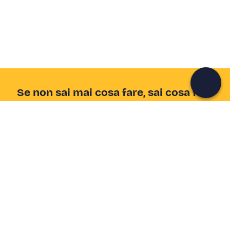
Unisciti a una community di avventurieri come te e
colleziona ricordi indimenticabili!
Continua con l'email
Se non sai mai cosa fare, sai cosa fare
Scrivi la tua email e scopri tante alternative all'aperitivo
e al divano
Indirizzo email
Iscriviti ora
Ho letto e accetto la
Privacy Policy