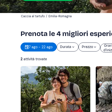
Caccia al tartufo
/
Emilia-Romagna
Prenota le 4 migliori esper
Orar
7 ago - 22 ago
Durata
Prezzo
d’ini
2
attività trovate