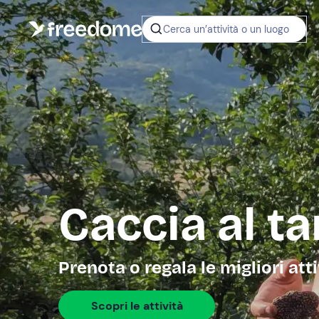
Cerca un’attività o un luogo
Caccia al t
Prenota o regala le migliori att
Scopri le attività