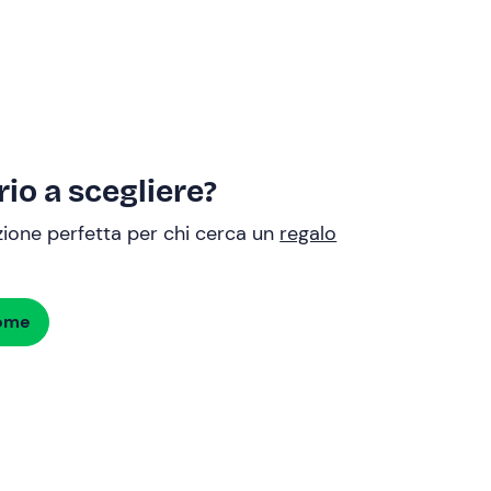
io a scegliere?
uzione perfetta per chi cerca un
regalo
dome