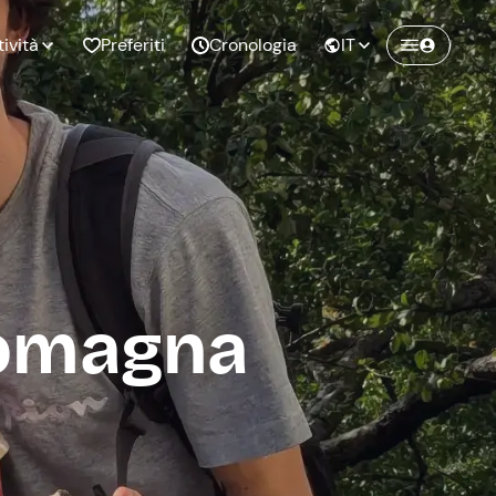
tività
Preferiti
Cronologia
IT
Crea un account Freedome
Unisciti a una community di avventurieri
nze di
Compleanno
come te e colleziona ricordi indimenticabili!
pia
Romagna
Continua con l'email
o al
Addio al
bato
nubilato