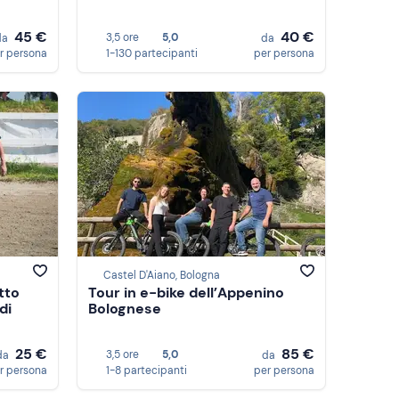
45 €
40 €
3,5 ore
5,0
da
da
r persona
1-130 partecipanti
per persona
Castel D'Aiano, Bologna
tto
Tour in e-bike dell’Appenino
di
Bolognese
25 €
85 €
3,5 ore
5,0
da
da
r persona
1-8 partecipanti
per persona