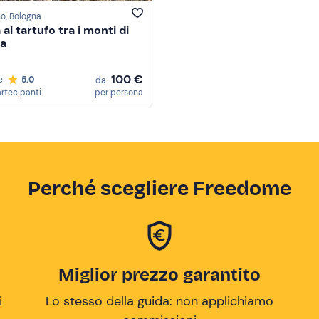
no
, Bologna
al tartufo tra i monti di
na
100 €
e
5.0
da
artecipanti
per persona
Perché scegliere Freedome
Miglior prezzo garantito
i
Lo stesso della guida: non applichiamo