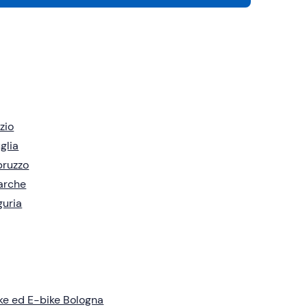
zio
glia
bruzzo
arche
guria
ke ed E-bike Bologna