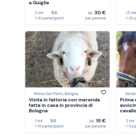
a Guiglia
30 €
2 ore
5,0
1,5 or
da
1-10 partecipanti
per persona
1-20 
Monte San Pietro, Bologna
Serra
Visita in fattoria con merenda
Prima 
fatta in casa in provincia di
avvici
Bologna
cavall
15 €
1 ora
5,0
2 ore
da
1-15 partecipanti
per persona
1-5 p