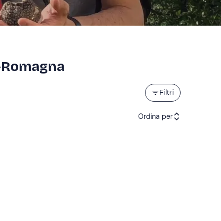
ia-Romagna
Filtri
Ordina per
Attività consigliate
Prezzo (crescente)
Prezzo (decrescente)
Recensioni