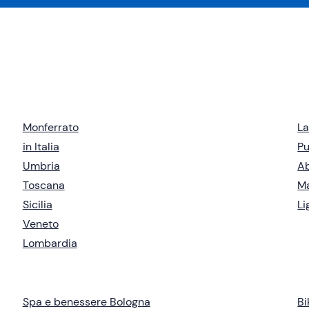
Monferrato
La
in Italia
Pu
Umbria
A
Toscana
M
Sicilia
Li
Veneto
Lombardia
Spa e benessere Bologna
Bi