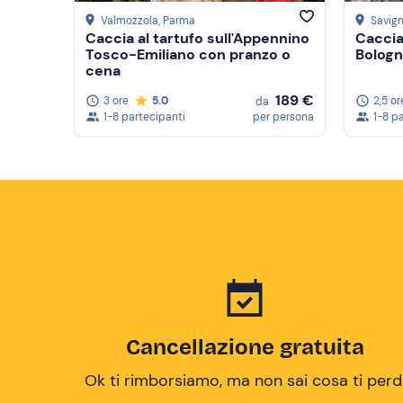
Valmozzola
, Parma
Savig
Caccia al tartufo sull'Appennino
Caccia 
Tosco-Emiliano con pranzo o
Bolog
cena
189 €
3 ore
5.0
2,5 or
da
1-8 partecipanti
per persona
1-8 p
Cancellazione gratuita
Ok ti rimborsiamo, ma non sai cosa ti perd