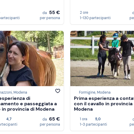
55 €
e
2 ore
da
partecipanti
per persona
1-130 partecipanti
pe
mazzoni, Modena
Formigine, Modena
esperienza di
Prima esperienza a conta
namento e passeggiata a
con il cavallo in provincia 
o in provincia di Modena
Modena
65 €
4,7
1 ora
5,0
da
artecipanti
per persona
1-3 partecipanti
pe