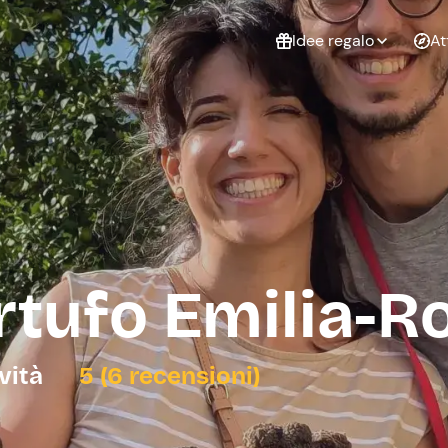
Idee regalo
At
Non sai cosa
regalare?
Esperienze da
Esperie
Gift Card Freedome
regalare
cop
Un regalo digitale che
lascia la libertà di
scegliere esperienze
outdoor in tutta Italia.
artufo Emilia-
Regala una Gift Card
Laurea
Addi
celi
ività
5 (6 recensioni)