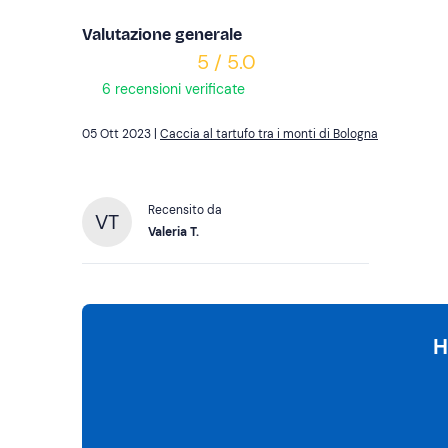
Valutazione generale
5 / 5.0
6 recensioni verificate
05 Ott 2023 |
Caccia al tartufo tra i monti di Bologna
Recensito da
VT
Valeria T.
H