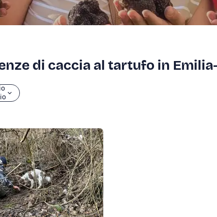
ienze di caccia al tartufo in Emil
io
zio