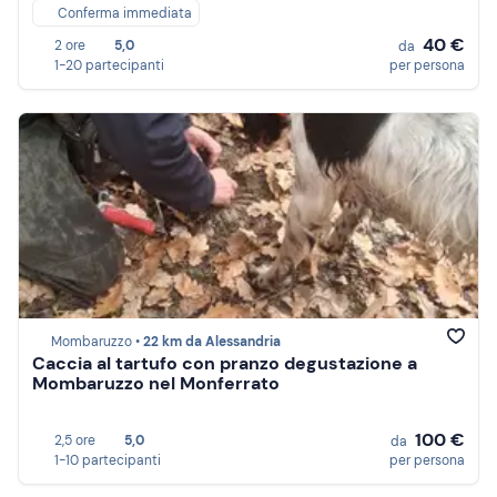
Conferma immediata
40 €
2 ore
5,0
da
1-20 partecipanti
per persona
Mombaruzzo •
22 km da Alessandria
Caccia al tartufo con pranzo degustazione a
Mombaruzzo nel Monferrato
100 €
2,5 ore
5,0
da
1-10 partecipanti
per persona