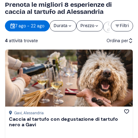
Prenota le migliori 8 esperienze di
caccia al tartufo ad Alessandria
Orario
7 ago - 22 ago
Durata
Prezzo
Filtri
d’inizio
4
attività trovate
Ordina per
Attività consigliate
Prezzo (crescente)
Prezzo (decrescente)
Recensioni
Gavi
, Alessandria
Caccia al tartufo con degustazione di tartufo
nero a Gavi