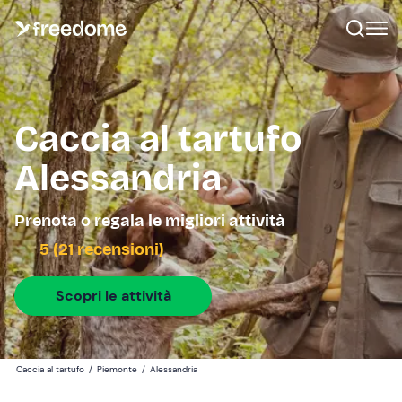
Caccia al tartufo
Alessandria
Prenota o regala le migliori attività
5 (21 recensioni)
Scopri le attività
Caccia al tartufo
/
Piemonte
/
Alessandria