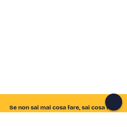
Crea un account Freedome
Unisciti a una community di avventurieri come te e
colleziona ricordi indimenticabili!
Continua con l'email
Se non sai mai cosa fare, sai cosa fare
Scrivi la tua email e scopri tante alternative all'aperitivo
e al divano