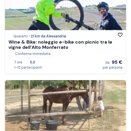
Quaranti •
21 km da Alessandria
Wine & Bike: noleggio e-bike con picnic tra le
vigne dell’Alto Monferrato
Conferma immediata
95 €
7 ore
5,0
da
1-15 partecipanti
per persona