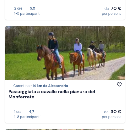
70 €
2 ore
5,0
da
1-5 partecipanti
per persona
Carentino •
14 km da Alessandria
Passeggiata a cavallo nella pianura del
Monferrato
30 €
1 ora
4,7
da
1-8 partecipanti
per persona