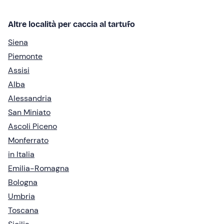
Altre località per caccia al tartufo
Siena
Piemonte
Assisi
Alba
Alessandria
San Miniato
Ascoli Piceno
Monferrato
in Italia
Emilia-Romagna
Bologna
Umbria
Toscana