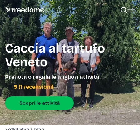
Caccia al tartufo
Veneto
Prenota o regala le migliori attività
5 (1 recensioni)
Scopri le attività
Caccia al tartufo
/
Veneto