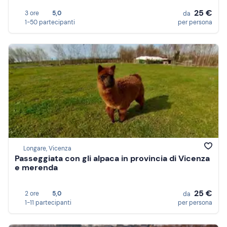
25 €
3 ore
5,0
da
1-50 partecipanti
per persona
Longare, Vicenza
Passeggiata con gli alpaca in provincia di Vicenza
e merenda
25 €
2 ore
5,0
da
1-11 partecipanti
per persona