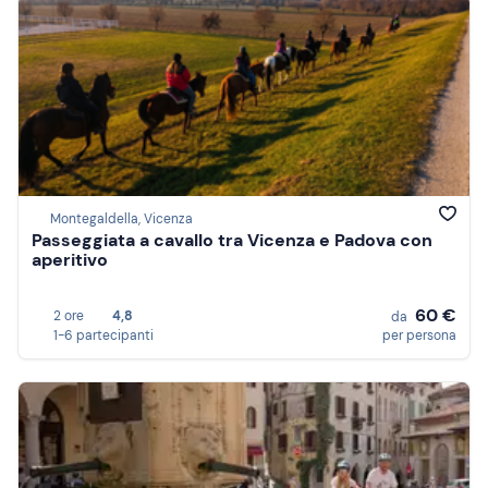
Montegaldella, Vicenza
Passeggiata a cavallo tra Vicenza e Padova con
aperitivo
60 €
2 ore
4,8
da
1-6 partecipanti
per persona