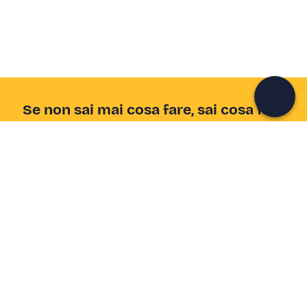
colleziona ricordi indimenticabili!
Continua con l'email
Se non sai mai cosa fare, sai cosa fare
Scrivi la tua email e scopri tante alternative all'aperitivo
e al divano
Indirizzo email
Iscriviti ora
Ho letto e accetto la
Privacy Policy