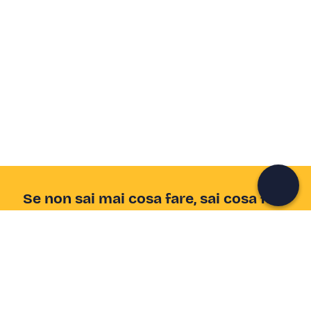
Crea un account Freedome
Unisciti a una community di avventurieri come te e
colleziona ricordi indimenticabili!
Continua con l'email
Se non sai mai cosa fare, sai cosa fare
Scrivi la tua email e scopri tante alternative all'aperitivo
e al divano
Indirizzo email