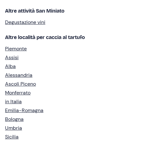
Altre attività San Miniato
Degustazione vini
Altre località per caccia al tartufo
Piemonte
Assisi
Alba
Alessandria
Ascoli Piceno
Monferrato
in Italia
Emilia-Romagna
Bologna
Umbria
Sicilia