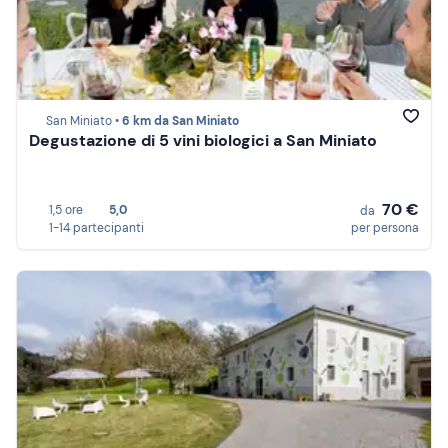
San Miniato •
6 km da San Miniato
Degustazione di 5 vini biologici a San Miniato
70 €
1,5 ore
5,0
da
1-14 partecipanti
per persona