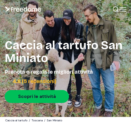
Caccia al tartufo San
Miniato
Prenota o regala le migliori attività
4.8 (5 recensioni)
Scopri le attività
Caccia al tartufo
/
Toscana
/
San Miniato