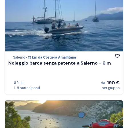
Salerno •
13 km da Costiera Amalfitana
Noleggio barca senza patente a Salerno - 6 m
190 €
8,5 ore
da
1-5 partecipanti
per gruppo