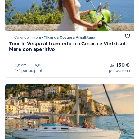
Cava de' Tirreni •
11 km da Costiera Amalfitana
Tour in Vespa al tramonto tra Cetara e Vietri sul
Mare con aperitivo
150 €
2,5 ore
5,0
da
1-4 partecipanti
per persona