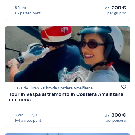
200 €
8,5 ore
da
1-7 partecipanti
per gruppo
Cava de' Tirreni •
11 km da Costiera Amalfitana
Tour in Vespa al tramonto in Costiera Amalfitana
con cena
300 €
6 ore
5,0
da
1-4 partecipanti
per persona