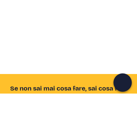
Crea un account Freedome
Unisciti a una community di avventurieri come te e
colleziona ricordi indimenticabili!
Continua con l'email
Se non sai mai cosa fare, sai cosa fare
Scrivi la tua email e scopri tante alternative all'aperitivo
e al divano
Indirizzo email