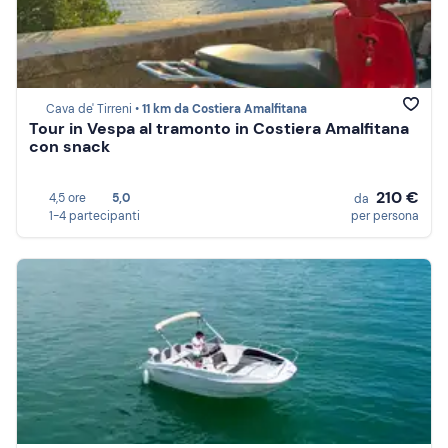
Cava de' Tirreni •
11 km da Costiera Amalfitana
Tour in Vespa al tramonto in Costiera Amalfitana
con snack
210 €
4,5 ore
5,0
da
1-4 partecipanti
per persona