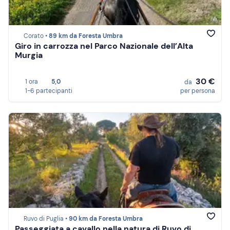
Corato •
89 km da Foresta Umbra
Giro in carrozza nel Parco Nazionale dell’Alta
Murgia
30 €
1 ora
5,0
da
1-6 partecipanti
per persona
Ruvo di Puglia •
90 km da Foresta Umbra
Passeggiata a cavallo nella natura di Ruvo di