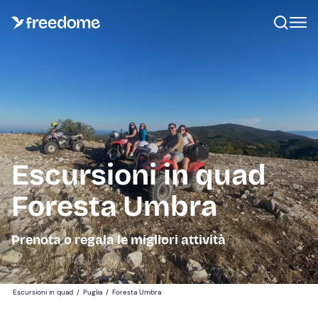
Escursioni in quad
Foresta Umbra
Prenota o regala le migliori attività
Escursioni in quad
/
Puglia
/
Foresta Umbra