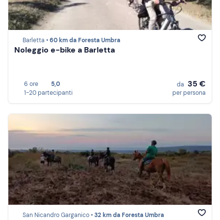
Barletta •
60 km da Foresta Umbra
Noleggio e-bike a Barletta
35 €
6 ore
5,0
da
1-20 partecipanti
per persona
San Nicandro Garganico •
32 km da Foresta Umbra