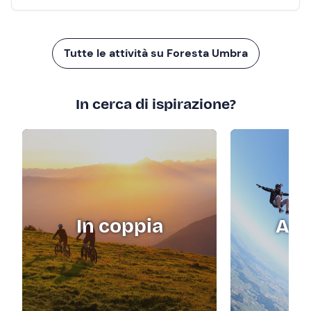
Tutte le attività su Foresta Umbra
In cerca di ispirazione?
In coppia
Adr