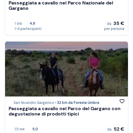
Passeggiata a cavallo nel Parco Nazionale del
Gargano
35 €
1 ora
4,8
da
1-4 partecipanti
per persona
San Nicandro Garganico •
32 km da Foresta Umbra
Passeggiata a cavallo nel Parco del Gargano con
degustazione di prodotti tipici
52 €
1,5 ore
5,0
da