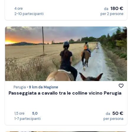
180 €
4 ore
da
2-10 partecipanti
per 2 persone
Perugia •
9 km da Magione
Passeggiata a cavallo tra le colline vicino Perugia
50 €
1,5 ore
5,0
da
1-7 partecipanti
per persona