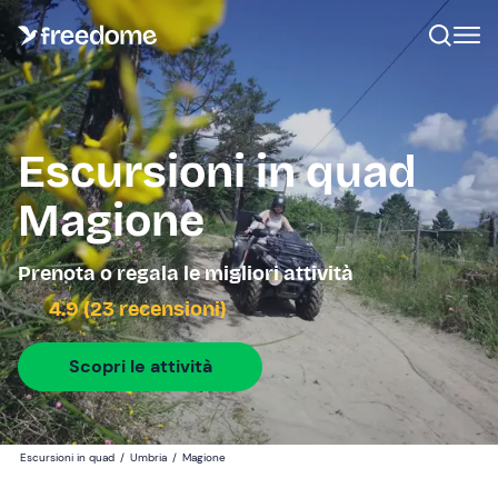
Escursioni in quad
Magione
Prenota o regala le migliori attività
4.9 (23 recensioni)
Scopri le attività
Escursioni in quad
/
Umbria
/
Magione