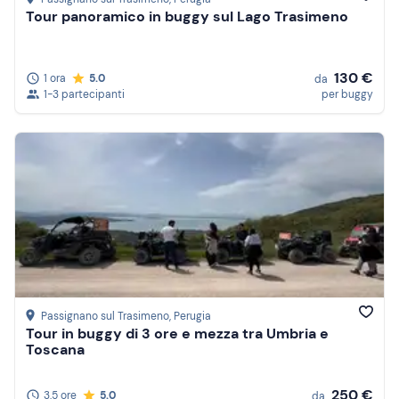
Tour panoramico in buggy sul Lago Trasimeno
130 €
1 ora
5.0
da
1-3 partecipanti
per buggy
Passignano sul Trasimeno
, Perugia
Tour in buggy di 3 ore e mezza tra Umbria e
Toscana
250 €
3,5 ore
5.0
da