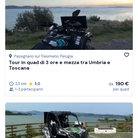
Passignano sul Trasimeno
, Perugia
Tour in quad di 3 ore e mezza tra Umbria e
Toscana
190 €
3,5 ore
5.0
da
1-3 partecipanti
per quad