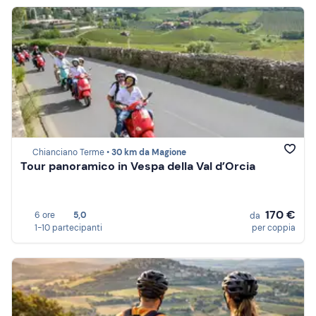
Chianciano Terme •
30 km da Magione
Tour panoramico in Vespa della Val d’Orcia
170 €
6 ore
5,0
da
1-10 partecipanti
per coppia