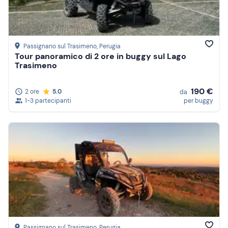
Passignano sul Trasimeno
, Perugia
Tour panoramico di 2 ore in buggy sul Lago
Trasimeno
190 €
2 ore
5.0
da
1-3 partecipanti
per buggy
Passignano sul Trasimeno
, Perugia