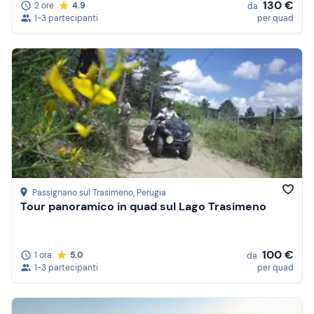
130 €
2 ore
4.9
da
1-3 partecipanti
per quad
Passignano sul Trasimeno
, Perugia
Tour panoramico in quad sul Lago Trasimeno
100 €
1 ora
5.0
da
1-3 partecipanti
per quad