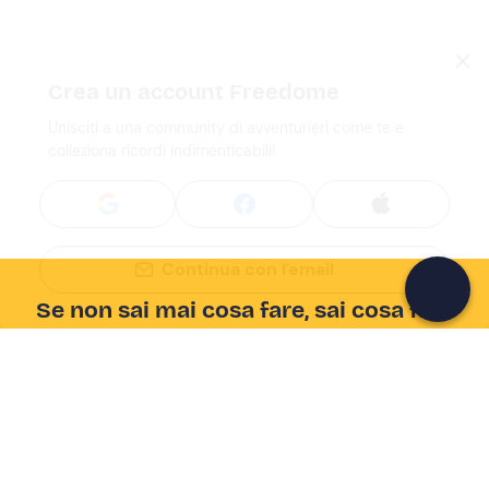
Crea un account Freedome
Unisciti a una community di avventurieri come te e
colleziona ricordi indimenticabili!
Continua con l'email
Se non sai mai cosa fare, sai cosa fare
Scrivi la tua email e scopri tante alternative all'aperitivo
e al divano
Indirizzo email