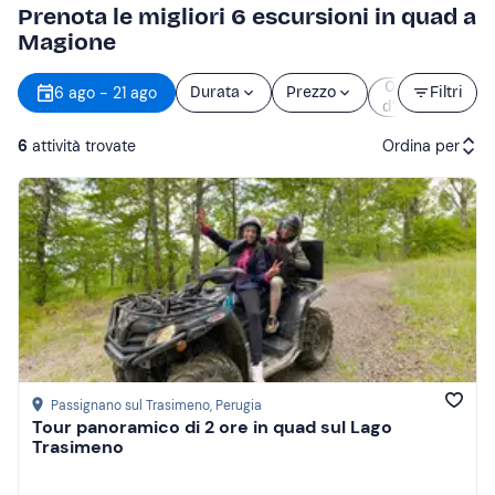
Prenota le migliori 6 escursioni in quad a
Magione
Orario
6 ago - 21 ago
Durata
Prezzo
Filtri
d’inizio
6
attività trovate
Ordina per
Attività consigliate
Prezzo (crescente)
Prezzo (decrescente)
Recensioni
Passignano sul Trasimeno
, Perugia
Tour panoramico di 2 ore in quad sul Lago
Trasimeno