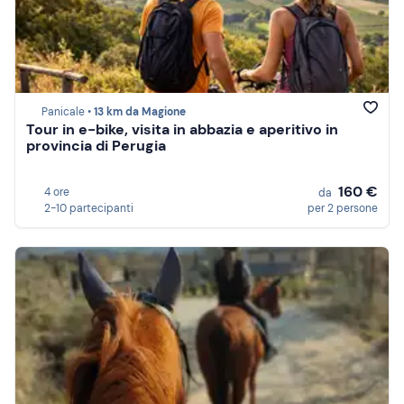
Panicale •
13 km da Magione
Tour in e-bike, visita in abbazia e aperitivo in
provincia di Perugia
160 €
4 ore
da
2-10 partecipanti
per 2 persone