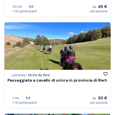
45 €
3,5 ore
5,0
da
1-10 partecipanti
per persona
Leonessa •
26 km da Terni
Passeggiata a cavallo di un'ora in provincia di Rieti
30 €
1 ora
5,0
da
1-10 partecipanti
per persona