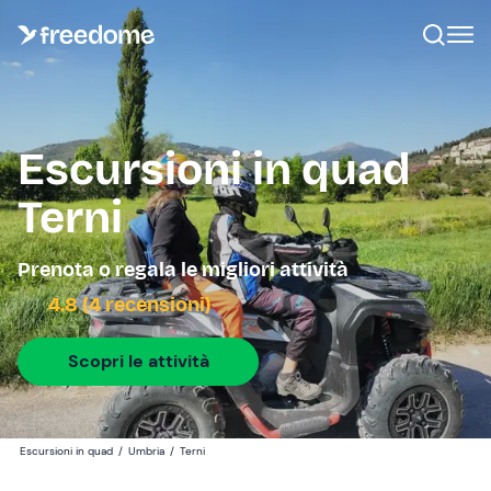
Escursioni in quad
Terni
Prenota o regala le migliori attività
4.8 (4 recensioni)
Scopri le attività
Escursioni in quad
/
Umbria
/
Terni