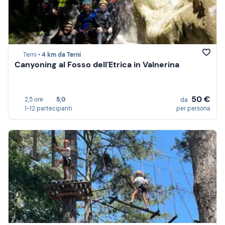
Terni •
4 km da Terni
Canyoning al Fosso dell'Etrica in Valnerina
50 €
2,5 ore
5,0
da
1-12 partecipanti
per persona