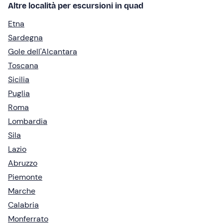
Altre località per escursioni in quad
Etna
Sardegna
Gole dell'Alcantara
Toscana
Sicilia
Puglia
Roma
Lombardia
Sila
Lazio
Abruzzo
Piemonte
Marche
Calabria
Monferrato