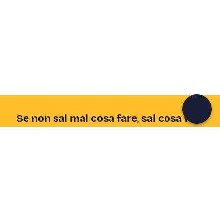
Crea un account Freedome
Unisciti a una community di avventurieri come te e
colleziona ricordi indimenticabili!
Continua con l'email
Se non sai mai cosa fare, sai cosa fare
Scrivi la tua email e scopri tante alternative all'aperitivo
e al divano
Indirizzo email
Iscriviti ora