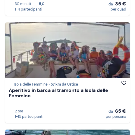
35 €
30 minuti
5,0
da
1-4 partecipanti
per quad
Isola delle Femmine •
57 km da Ustica
Aperitivo in barca al tramonto a Isola delle
Femmine
65 €
2 ore
da
1-15 partecipanti
per persona