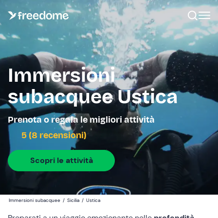
Immersioni
subacquee Ustica
Prenota o regala le migliori attività
5 (8 recensioni)
Scopri le attività
Immersioni subacquee
/
Sicilia
/
Ustica
Preparati a un viaggio emozionante nelle
profondità