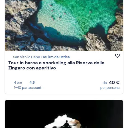
San Vito lo Capo •
69 km da Ustica
Tour in barca e snorkeling alla Riserva dello
Zingaro con aperitivo
40 €
4 ore
4,8
da
1-40 partecipanti
per persona