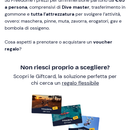
Su Freedome i prezzi per un’immersione partono da
€65
a persona
, comprensivi di
Dive master
, trasferimento in
gommone e
tutta l’attrezzatura
per svolgere l’attività,
ovvero: maschera, pinne, muta, zavorra, erogatori, gav e
bombola di ossigeno.
Cosa aspetti a prenotare o acquistare un
voucher
regalo
?
Non riesci proprio a scegliere?
Scopri le Giftcard, la soluzione perfetta per
chi cerca un
regalo flessibile