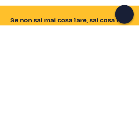
Continua con l'email
Se non sai mai cosa fare, sai cosa fare
Scrivi la tua email e scopri tante alternative all'aperitivo
e al divano
Indirizzo email
Iscriviti ora
Ho letto e accetto la
Privacy Policy
Supporto