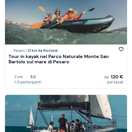
Pesaro •
21 km da Riccione
Tour in kayak nel Parco Naturale Monte San
Bartolo sul mare di Pesaro
120 €
2 ore
5,0
da
1-5 partecipanti
per kayak