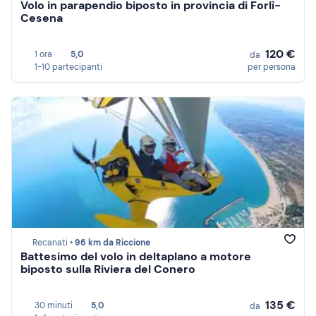
Volo in parapendio biposto in provincia di Forlì-
Cesena
120 €
1 ora
5,0
da
1-10 partecipanti
per persona
Recanati •
96 km da Riccione
Battesimo del volo in deltaplano a motore
biposto sulla Riviera del Conero
135 €
30 minuti
5,0
da