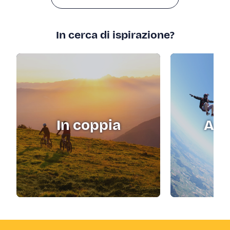
In cerca di ispirazione?
In coppia
Adr