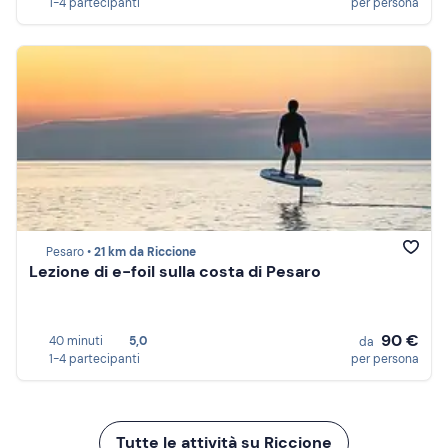
1-4 partecipanti
per persona
Pesaro •
21 km da Riccione
Lezione di e-foil sulla costa di Pesaro
90 €
40 minuti
5,0
da
1-4 partecipanti
per persona
Tutte le attività su Riccione