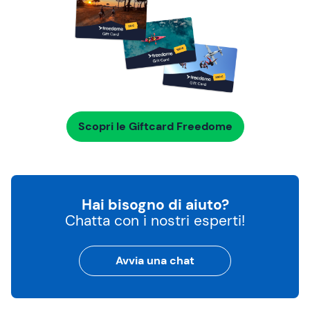
Scopri le Giftcard Freedome
Hai bisogno di aiuto?
Chatta con i nostri esperti!
Avvia una chat