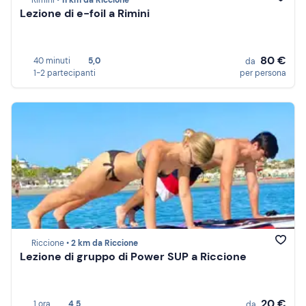
Rimini •
11 km da Riccione
Lezione di e-foil a Rimini
80 €
40 minuti
5,0
da
1-2 partecipanti
per persona
Riccione •
2 km da Riccione
Lezione di gruppo di Power SUP a Riccione
20 €
1 ora
4,5
da