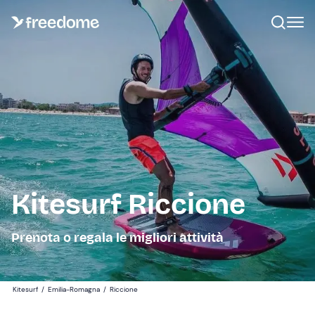
Kitesurf Riccione
Prenota o regala le migliori attività
Kitesurf
/
Emilia-Romagna
/
Riccione