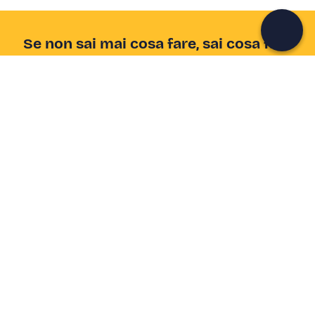
Continua con l'email
Se non sai mai cosa fare, sai cosa fare
Scrivi la tua email e scopri tante alternative all'aperitivo
e al divano
Indirizzo email
Iscriviti ora
Ho letto e accetto la
Privacy Policy
Supporto