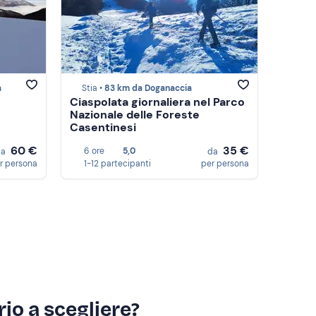
a
Stia •
83 km da Doganaccia
Ciaspolata giornaliera nel Parco
Nazionale delle Foreste
Casentinesi
60 €
35 €
6 ore
5,0
da
da
r persona
1-12 partecipanti
per persona
io a scegliere?