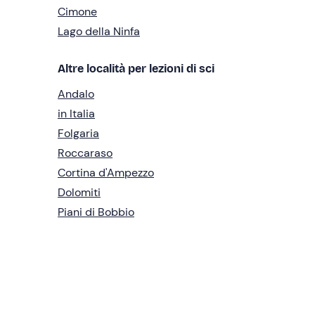
Cimone
Lago della Ninfa
Altre località per lezioni di sci
Andalo
in Italia
Folgaria
Roccaraso
Cortina d'Ampezzo
Dolomiti
Piani di Bobbio