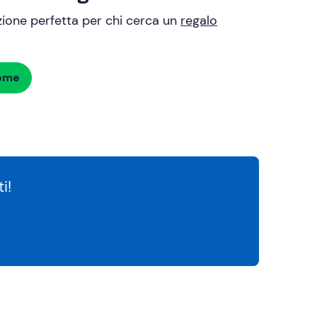
uzione perfetta per chi cerca un
regalo
dome
i!