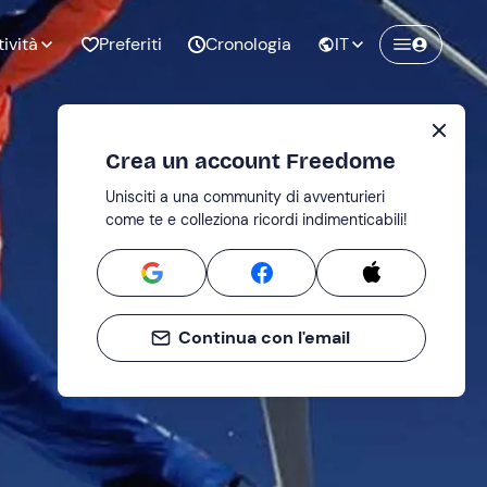
tività
Preferiti
Cronologia
IT
Crea un account Freedome
Unisciti a una community di avventurieri
nze di
Compleanno
come te e colleziona ricordi indimenticabili!
pia
Continua con l'email
o al
Addio al
bato
nubilato