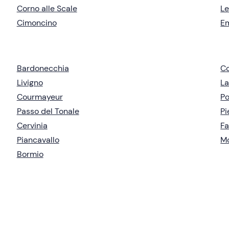
Corno alle Scale
Le
Cimoncino
E
Bardonecchia
Co
Livigno
La
Courmayeur
Po
Passo del Tonale
P
Cervinia
Fa
Piancavallo
M
Bormio