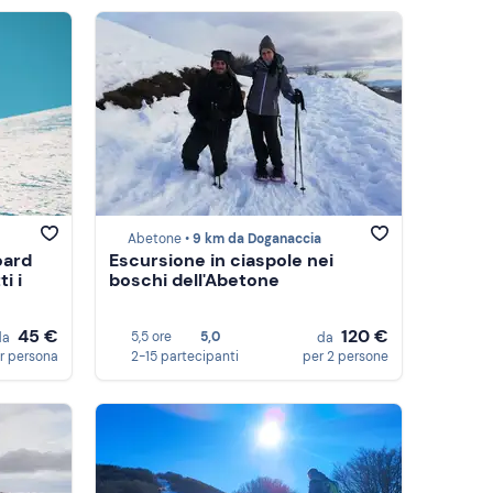
Abetone •
9 km da Doganaccia
oard
Escursione in ciaspole nei
i i
boschi dell'Abetone
45 €
120 €
5,5 ore
5,0
da
da
r persona
2-15 partecipanti
per 2 persone