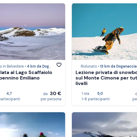
o in Belvedere •
4 km da Doganaccia
Riolunato •
13 km da Doganaccia
lata al Lago Scaffaiolo
Lezione privata di snowb
ppennino Emiliano
sul Monte Cimone per tutt
livelli
30 €
4,7
1 ora
5,0
da
partecipanti
per persona
1-6 partecipanti
pe