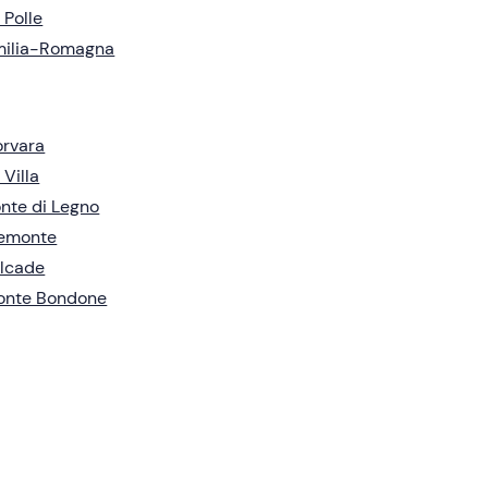
 Polle
milia-Romagna
rvara
 Villa
nte di Legno
iemonte
lcade
onte Bondone