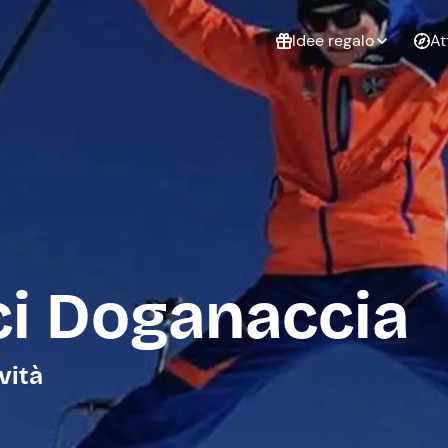
Idee regalo
At
Non sai cosa
regalare?
Esperienze da
Esperie
Gift Card Freedome
regalare
cop
Un regalo digitale che
lascia la libertà di
scegliere esperienze
outdoor in tutta Italia.
sci Doganaccia
Regala una Gift Card
Laurea
Addi
celi
vità