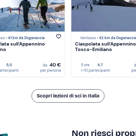
sso •
41 km da Doganaccia
Ventasso •
42 km da Doganacci
lata sull'Appennino
Ciaspolata sull'Appennino
ano
Tosco-Emiliano
40 €
5,0
5 ore
4,7
da
partecipanti
per persona
1-10 partecipanti
pe
Scopri lezioni di sci in Italia
Non riesci propr