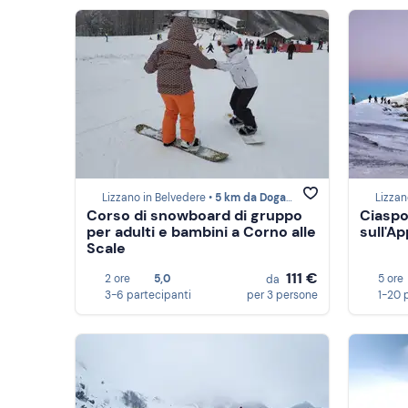
Lizzano in Belvedere •
5 km da Doganaccia
Lizzan
Corso di snowboard di gruppo
Ciaspo
per adulti e bambini a Corno alle
sull'A
Scale
111 €
2 ore
5,0
5 ore
da
3-6 partecipanti
per 3 persone
1-20 