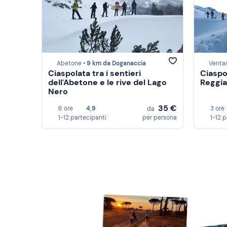
Abetone •
9 km da Doganaccia
Venta
Ciaspolata tra i sentieri
Ciaspo
dell'Abetone e le rive del Lago
Reggi
Nero
35 €
6 ore
4,9
3 ore
da
1-12 partecipanti
per persona
1-12 