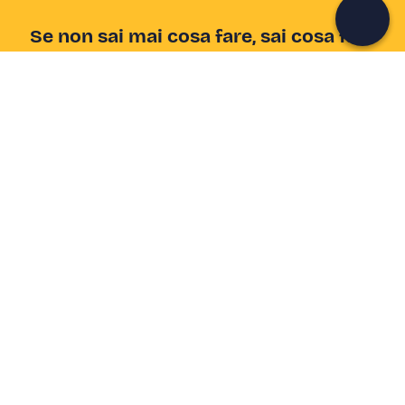
Continua con l'email
Se non sai mai cosa fare, sai cosa fare
Scrivi la tua email e scopri tante alternative all'aperitivo
e al divano
Indirizzo email
Iscriviti ora
Ho letto e accetto la
Privacy Policy
Supporto
Centro assistenza