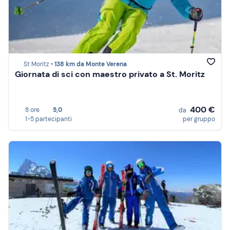
St Moritz •
138 km da Monte Verena
Giornata di sci con maestro privato a St. Moritz
400 €
8 ore
5,0
da
1-5 partecipanti
per gruppo