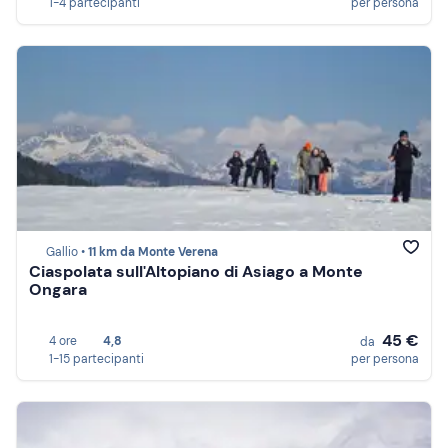
1-4 partecipanti
per persona
Gallio •
11 km da Monte Verena
Ciaspolata sull'Altopiano di Asiago a Monte
Ongara
45 €
4 ore
4,8
da
1-15 partecipanti
per persona