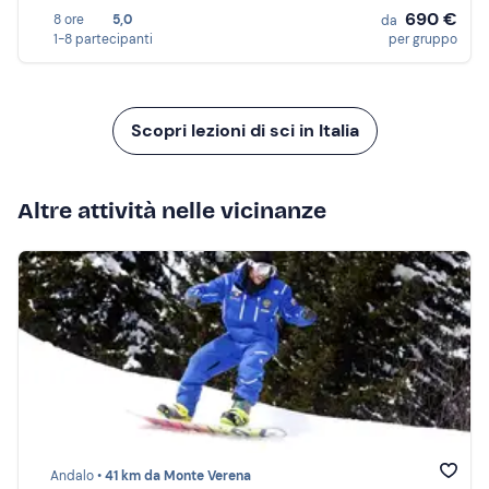
690 €
8 ore
5,0
da
1-8 partecipanti
per gruppo
Scopri lezioni di sci in Italia
Altre attività nelle vicinanze
Andalo •
41 km da Monte Verena