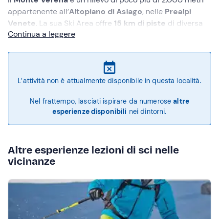
appartenente all
’
Altopiano di Asiago
, nelle
Prealpi
Venete
. La sua Ski Area offre
15 km di piste
di diversa
Continua a leggere
lunghezza e difficoltà, servite da
4 seggiovie
che
partono dal comune di
Roana
, in provincia di
Vicenza
.
Chi è interessato a prendere
lezioni di sci sul Monte
Verena
può rivolgersi alle scuole della zona che offrono
L’attività non è attualmente disponibile in questa località.
corsi collettivi
o
mastri privati
pronti a soddisfare
qualsiasi esigenza.
Nel frattempo, lasciati ispirare da numerose
altre
esperienze disponibili
nei dintorni.
Altre esperienze lezioni di sci nelle
vicinanze