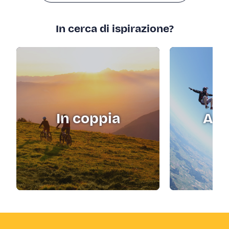
In cerca di ispirazione?
In coppia
Adr