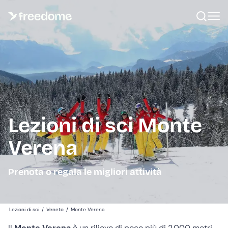
Lezioni di sci Monte
Verena
Prenota o regala le migliori attività
Lezioni di sci
/
Veneto
/
Monte Verena
Il
Monte Verena
è un rilievo di poco più di 2.000 metri