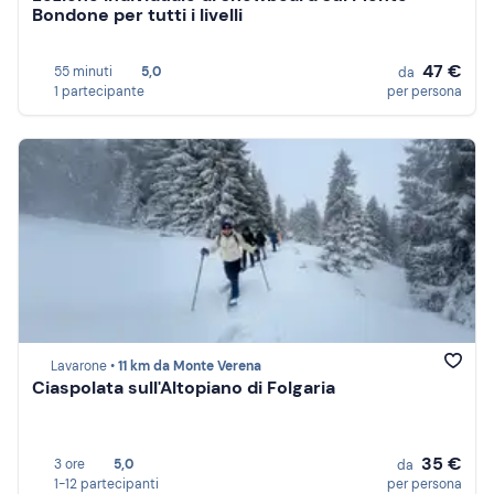
Bondone per tutti i livelli
47 €
55 minuti
5,0
da
1 partecipante
per persona
Lavarone •
11 km da Monte Verena
Ciaspolata sull'Altopiano di Folgaria
35 €
3 ore
5,0
da
1-12 partecipanti
per persona