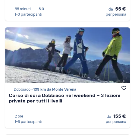
55 €
55 minuti
5,0
da
1-3 partecipanti
per persona
Dobbiaco •
109 km da Monte Verena
Corso di sci a Dobbiaco nel weekend – 3 lezioni
private per tutti i livelli
155 €
2 ore
da
1-8 partecipanti
per persona