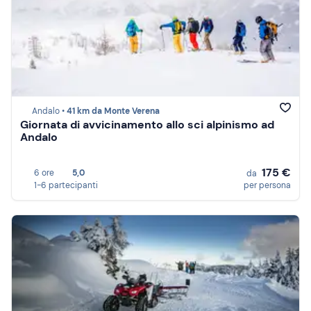
Andalo •
41 km da Monte Verena
Giornata di avvicinamento allo sci alpinismo ad
Andalo
175 €
6 ore
5,0
da
1-6 partecipanti
per persona