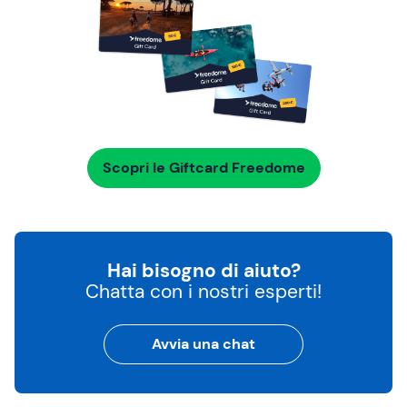
Scopri le Giftcard Freedome
Hai bisogno di aiuto?
Chatta con i nostri esperti!
Avvia una chat