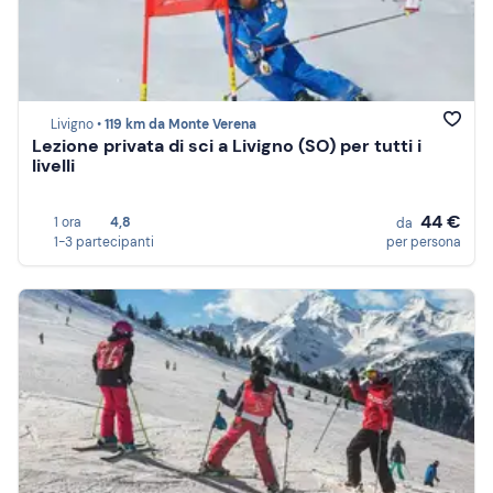
Livigno •
119 km da Monte Verena
Lezione privata di sci a Livigno (SO) per tutti i
livelli
44 €
1 ora
4,8
da
1-3 partecipanti
per persona