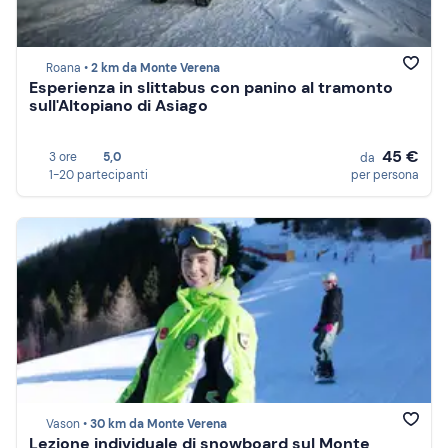
Roana •
2 km da Monte Verena
Esperienza in slittabus con panino al tramonto
sull'Altopiano di Asiago
45 €
3 ore
5,0
da
1-20 partecipanti
per persona
Vason •
30 km da Monte Verena
Lezione individuale di snowboard sul Monte