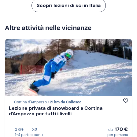
Scopri lezioni di sci in Italia
Altre attività nelle vicinanze
Cortina d'Ampezzo •
21 km da Colfosco
Lezione privata di snowboard a Cortina
d'Ampezzo per tutti i livelli
170 €
2 ore
5,0
da
1-4 partecipanti
per persona