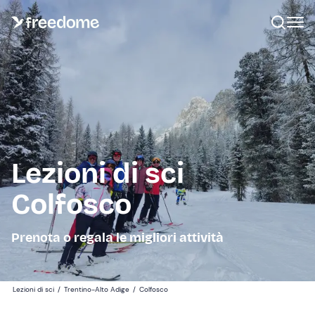
Lezioni di sci
Colfosco
Prenota o regala le migliori attività
Lezioni di sci
/
Trentino-Alto Adige
/
Colfosco