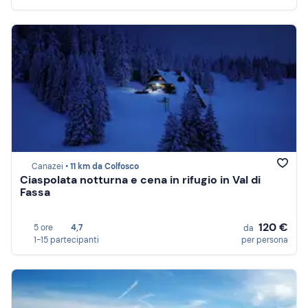
Canazei •
11 km da Colfosco
Ciaspolata notturna e cena in rifugio in Val di
Fassa
120 €
5 ore
4,7
da
1-15 partecipanti
per persona