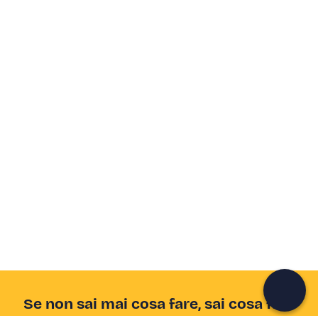
Crea un account Freedome
Unisciti a una community di avventurieri come te e
colleziona ricordi indimenticabili!
Continua con l'email
Se non sai mai cosa fare, sai cosa fare