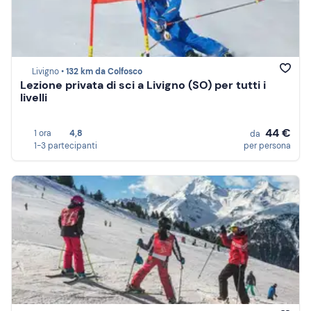
Livigno •
132 km da Colfosco
Lezione privata di sci a Livigno (SO) per tutti i
livelli
44 €
1 ora
4,8
da
1-3 partecipanti
per persona