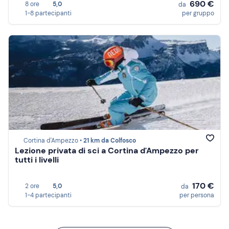
690 €
8 ore
5,0
da
1-8 partecipanti
per gruppo
Cortina d'Ampezzo •
21 km da Colfosco
Lezione privata di sci a Cortina d'Ampezzo per
tutti i livelli
170 €
2 ore
5,0
da
1-4 partecipanti
per persona