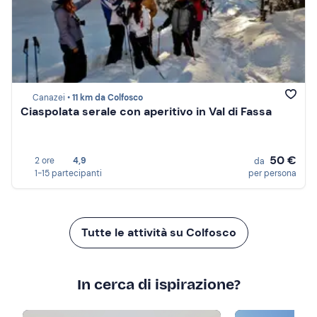
Canazei •
11 km da Colfosco
Ciaspolata serale con aperitivo in Val di Fassa
50 €
2 ore
4,9
da
1-15 partecipanti
per persona
Tutte le attività su Colfosco
In cerca di ispirazione?