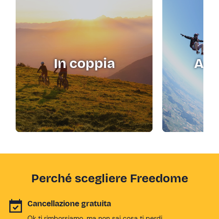
In coppia
Adr
Perché scegliere Freedome
Cancellazione gratuita
Ok ti rimborsiamo, ma non sai cosa ti perdi