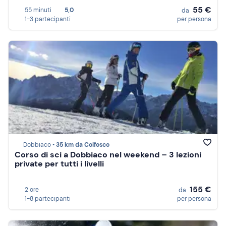
55 €
55 minuti
5,0
da
1-3 partecipanti
per persona
Dobbiaco •
35 km da Colfosco
Corso di sci a Dobbiaco nel weekend – 3 lezioni
private per tutti i livelli
155 €
2 ore
da
1-8 partecipanti
per persona