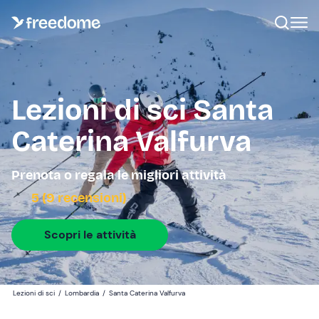
Lezioni di sci Santa
Caterina Valfurva
Prenota o regala le migliori attività
5 (9 recensioni)
Scopri le attività
Lezioni di sci
/
Lombardia
/
Santa Caterina Valfurva