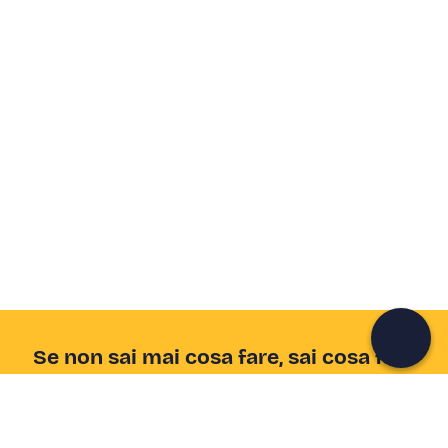
Crea un account Freedome
Unisciti a una community di avventurieri come te e
colleziona ricordi indimenticabili!
Continua con l'email
Se non sai mai cosa fare, sai cosa fare
Scrivi la tua email e scopri tante alternative all'aperitivo
e al divano