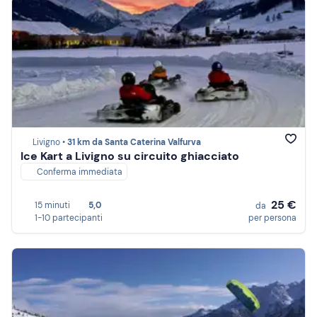
Livigno •
31 km da Santa Caterina Valfurva
Ice Kart a Livigno su circuito ghiacciato
Conferma immediata
25 €
15 minuti
5,0
da
1-10 partecipanti
per persona