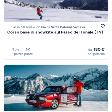
Passo del Tonale •
18 km da Santa Caterina Valfurva
Corso base di snowkite sul Passo del Tonale (TN)
180 €
3 ore
5,0
da
1 partecipante
per persona