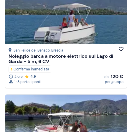
San Felice del Benaco
, Brescia
Noleggio barca a motore elettrico sul Lago di
Garda - 5 m, 6 CV
Conferma immediata
120 €
2 ore
4.9
da
1-8 partecipanti
per gruppo