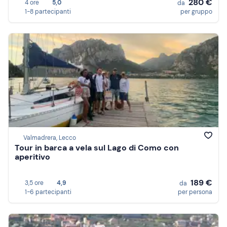
280 €
4 ore
5,0
da
1-8 partecipanti
per gruppo
Valmadrera, Lecco
Tour in barca a vela sul Lago di Como con
aperitivo
189 €
3,5 ore
4,9
da
1-6 partecipanti
per persona