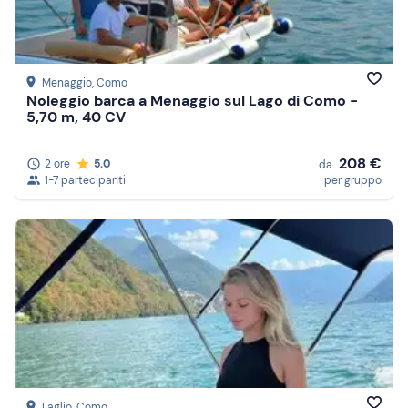
Menaggio
, Como
Noleggio barca a Menaggio sul Lago di Como -
5,70 m, 40 CV
208 €
2 ore
5.0
da
1-7 partecipanti
per gruppo
Laglio
, Como