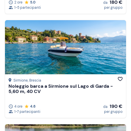
180 €
2 ore
5.0
da
1-5 partecipanti
per gruppo
Sirmione
, Brescia
Noleggio barca a Sirmione sul Lago di Garda -
5,60 m, 40 CV
190 €
4 ore
4.6
da
1-7 partecipanti
per gruppo