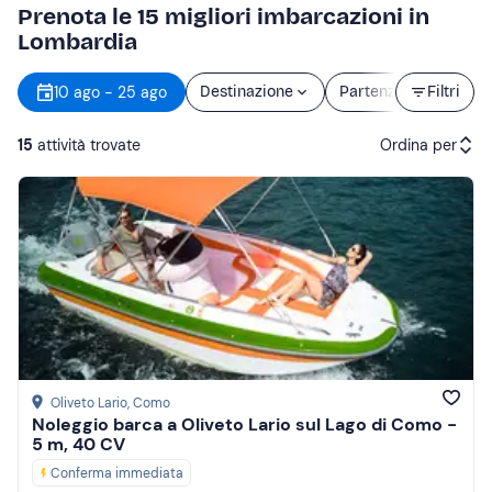
Prenota le 15 migliori imbarcazioni in
Lombardia
10 ago - 25 ago
Destinazione
Partenza
Filtri
Durat
15
attività trovate
Ordina per
Attività consigliate
Prezzo (crescente)
Prezzo (decrescente)
Recensioni
Oliveto Lario
, Como
Noleggio barca a Oliveto Lario sul Lago di Como -
5 m, 40 CV
Conferma immediata