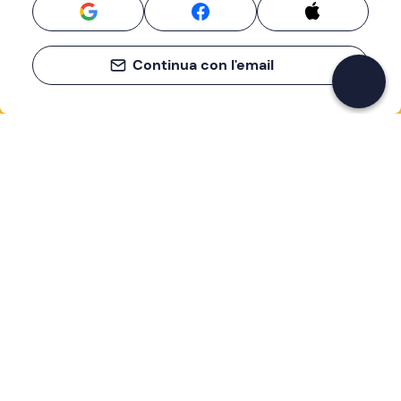
Continua con l'email
Se non sai mai cosa fare, sai cosa fare
Scrivi la tua email e scopri tante alternative all'aperitivo
e al divano
Indirizzo email
Iscriviti ora
Ho letto e accetto la
Privacy Policy