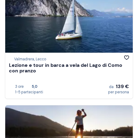
Valmadrera, Lecco
Lezione e tour in barca a vela del Lago di Como
con pranzo
139 €
3 ore
5,0
da
1-5 partecipanti
per persona