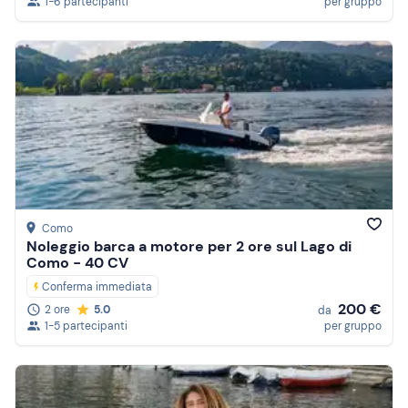
1-6 partecipanti
per gruppo
Como
Noleggio barca a motore per 2 ore sul Lago di
Como - 40 CV
Conferma immediata
200 €
2 ore
5.0
da
1-5 partecipanti
per gruppo