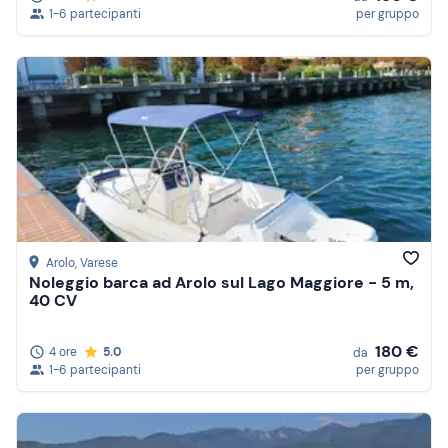
1-6 partecipanti
per gruppo
Arolo
, Varese
Noleggio barca ad Arolo sul Lago Maggiore - 5 m,
40 CV
180 €
4 ore
5.0
da
1-6 partecipanti
per gruppo