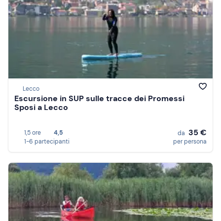
Lecco
Escursione in SUP sulle tracce dei Promessi
Sposi a Lecco
35 €
1,5 ore
4,5
da
1-6 partecipanti
per persona