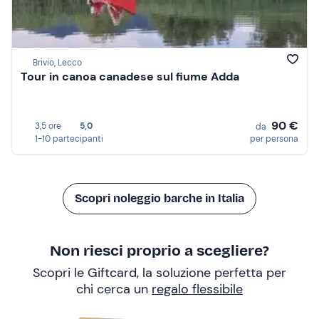
Brivio, Lecco
Tour in canoa canadese sul fiume Adda
90 €
3,5 ore
5,0
da
1-10 partecipanti
per persona
Scopri noleggio barche in Italia
Non riesci proprio a scegliere?
Scopri le Giftcard, la soluzione perfetta per
chi cerca un
regalo flessibile