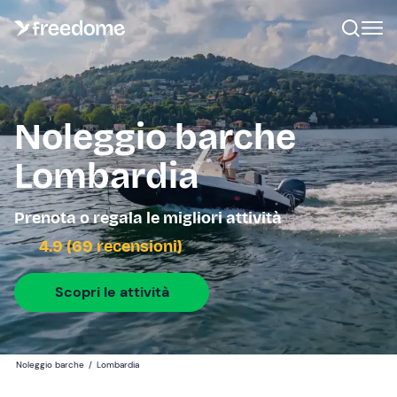
Noleggio barche
Lombardia
Prenota o regala le migliori attività
4.9 (69 recensioni)
Scopri le attività
Noleggio barche
/
Lombardia