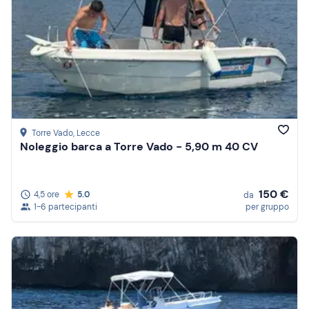
Torre Vado
, Lecce
Noleggio barca a Torre Vado - 5,90 m 40 CV
150 €
4,5 ore
5.0
da
1-6 partecipanti
per gruppo