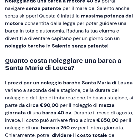
Noleggiando una barca a motore 40 cv
potrai
navigare
senza patente
per il mare del Salento anche
senza skipper! Questa è infatti la
massima potenza del
motore
consentita dalla legge per poter guidare una
barca in totale autonomia. Raduna la tua ciurma e
divertiti a diventare capitano per un giorno con un
noleggio barche in Salento
senza patente
!
Quanto costa noleggiare una barca a
Santa Maria di Leuca?
I
prezzi per un noleggio barche Santa Maria di Leuca
variano a seconda della stagione, della durata del
noleggio e dal tipo di imbarcazione. In bassa stagione, si
parte d
a circa €90,00
per il noleggio di
mezza
giornata
di una
barca 40 cv
. Durante il mese di agosto,
invece, il costo può arrivare
fino a
circa
€650,00
per il
noleggio di una
barca a
250 cv
per l’intera giornata.
Chiaramente, potrai
dividere il costo totale
del