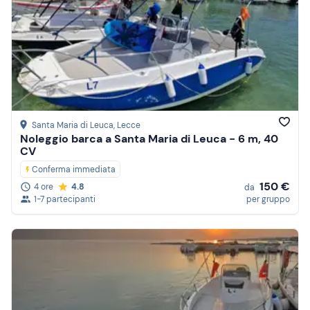
Santa Maria di Leuca
, Lecce
Noleggio barca a Santa Maria di Leuca - 6 m, 40
CV
Conferma immediata
150 €
4 ore
4.8
da
1-7 partecipanti
per gruppo