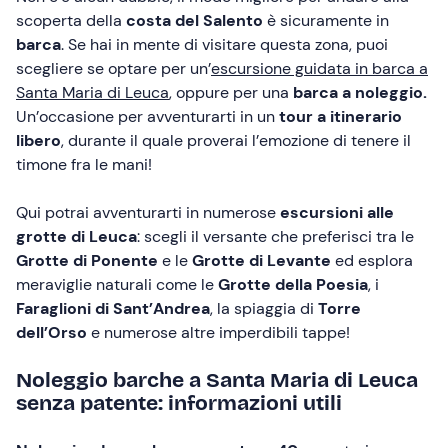
scoperta della
costa del Salento
è sicuramente in
barca
. Se hai in mente di visitare questa zona, puoi
scegliere se optare per un’
escursione guidata in barca a
Santa Maria di Leuca
, oppure per una
barca a noleggio.
Un’occasione per avventurarti in un
tour a itinerario
libero
, durante il quale proverai l’emozione di tenere il
timone fra le mani!
Qui potrai avventurarti in numerose
escursioni alle
grotte di Leuca
: scegli il versante che preferisci tra le
Grotte di Ponente
e le
Grotte di Levante
ed esplora
meraviglie naturali come
le
Grotte della Poesia
, i
Faraglioni di Sant’Andrea
, la spiaggia di
Torre
dell’Orso
e numerose altre imperdibili tappe!
Noleggio barche a Santa Maria di Leuca
senza patente: informazioni utili