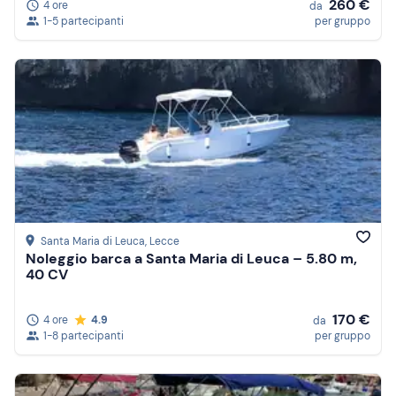
260 €
4 ore
da
1-5 partecipanti
per gruppo
Santa Maria di Leuca
, Lecce
Noleggio barca a Santa Maria di Leuca – 5.80 m,
40 CV
170 €
4 ore
4.9
da
1-8 partecipanti
per gruppo