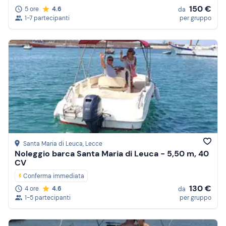
150 €
5 ore
4.6
da
1-7 partecipanti
per gruppo
Santa Maria di Leuca
, Lecce
Noleggio barca Santa Maria di Leuca - 5,50 m, 40
CV
Conferma immediata
130 €
4 ore
4.6
da
1-5 partecipanti
per gruppo