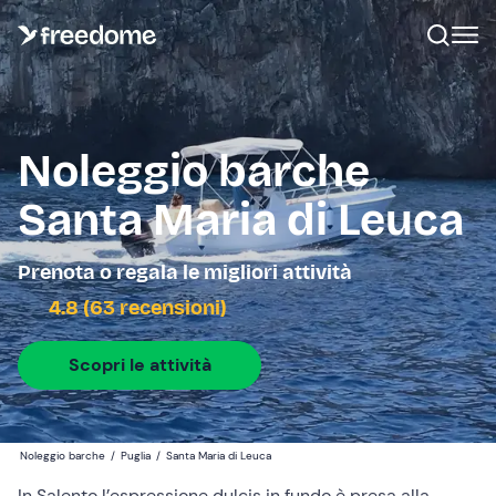
Noleggio barche
Santa Maria di Leuca
Prenota o regala le migliori attività
4.8 (63 recensioni)
Scopri le attività
Noleggio barche
/
Puglia
/
Santa Maria di Leuca
In Salento l’espressione dulcis in fundo è presa alla