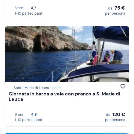
75 €
3 ore
4,7
da
1-10 partecipanti
per persona
Santa Maria di Leuca, Lecce
Giornata in barca a vela con pranzo a S. Maria di
Leuca
120 €
6 ore
4,9
da
1-10 partecipanti
per persona