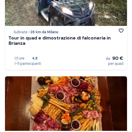
Sulbiate •
28 km da Milano
Tour in quad e dimostrazione di falconeria in
Brianza
90 €
1,5 ore
4,8
da
1-5 partecipanti
per quad