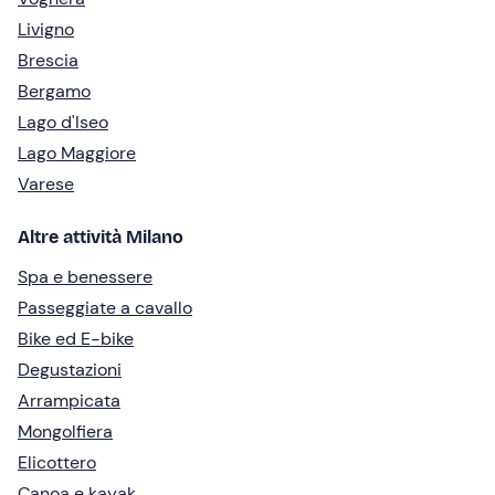
Livigno
Brescia
Bergamo
Lago d'Iseo
Lago Maggiore
Varese
Altre attività Milano
Spa e benessere
Passeggiate a cavallo
Bike ed E-bike
Degustazioni
Arrampicata
Mongolfiera
Elicottero
Canoa e kayak