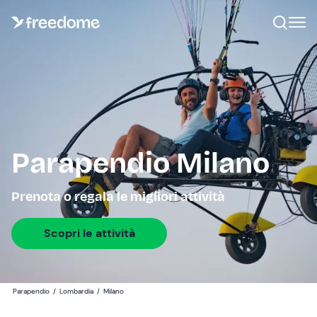
Parapendio Milano
Prenota o regala le migliori attività
Scopri le attività
Parapendio
/
Lombardia
/
Milano