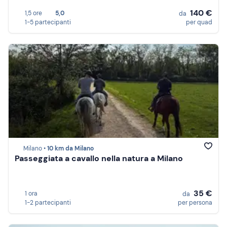
140 €
1,5 ore
5,0
da
1-5 partecipanti
per quad
Milano •
10 km da Milano
Passeggiata a cavallo nella natura a Milano
35 €
1 ora
da
1-2 partecipanti
per persona