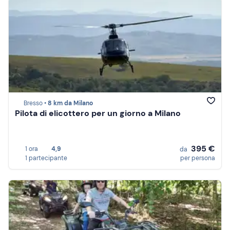
Bresso •
8 km da Milano
Pilota di elicottero per un giorno a Milano
395 €
1 ora
4,9
da
1 partecipante
per persona