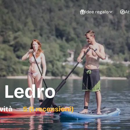
Idee regalo
At
Non sai cosa
regalare?
Esperienze da
Esperie
Gift Card Freedome
regalare
cop
Un regalo digitale che
lascia la libertà di
scegliere esperienze
outdoor in tutta Italia.
 Ledro
Regala una Gift Card
Laurea
Addi
celi
ività
5 (1 recensioni)