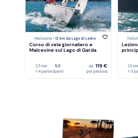
Malcesine •
12 km da Lago di Ledro
Torbol
Corso di vela giornaliero a
Lezion
Malcesine sul Lago di Garda
princi
119 €
2,5 ore
5,0
1,5 or
da
1-4 partecipanti
per persona
1-3 p