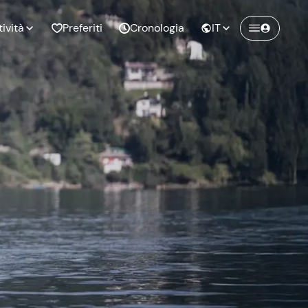
tività
Preferiti
Cronologia
IT
Crea un account Freedome
Unisciti a una community di avventurieri
nze di
Compleanno
come te e colleziona ricordi indimenticabili!
pia
Continua con l'email
o al
Addio al
bato
nubilato