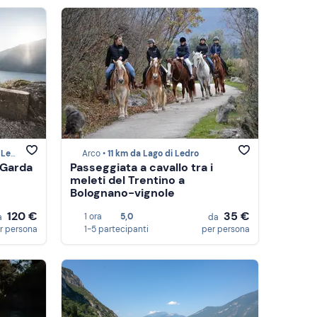
dro
Arco •
11 km da Lago di Ledro
 Garda
Passeggiata a cavallo tra i
meleti del Trentino a
Bolognano-vignole
120 €
35 €
1 ora
5,0
a
da
r persona
1-5 partecipanti
per persona