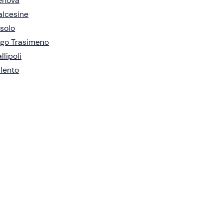
enova
lcesine
solo
go Trasimeno
llipoli
lento