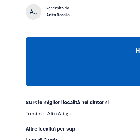
Recensito da
Anita Rozalia J.
H
SUP: le migliori località nei dintorni
Trentino-Alto Adige
Altre località per sup