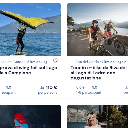
one del Garda •
13 km da Lago di Ledro
Riva del Garda •
7 km da Lago di Le
prova di wing foil sul Lago
Tour in e-bike da Riva del
da a Campione
al Lago di Ledro con
degustazione
110 €
5,0
6 ore
5,0
da
d
artecipanti
per persona
1-8 partecipanti
pe