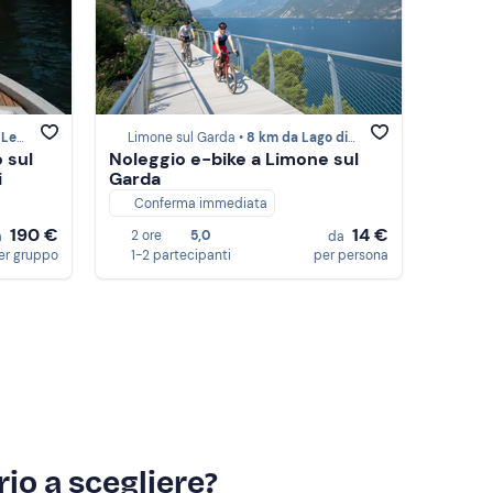
dro
Limone sul Garda •
8 km da Lago di Ledro
 sul
Noleggio e-bike a Limone sul
i
Garda
Conferma immediata
190 €
14 €
2 ore
5,0
a
da
er gruppo
1-2 partecipanti
per persona
io a scegliere?