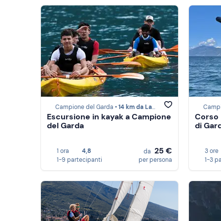
Campione del Garda •
14 km da Lago di Ledro
Campi
Escursione in kayak a Campione
Corso 
del Garda
di Gar
25 €
1 ora
4,8
3 ore
da
1-9 partecipanti
per persona
1-3 p