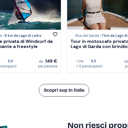
e •
9 km da Lago di Ledro
Riva del Garda •
7 km da Lago di Le
e privata di Windsurf da
Tour in motoscafo privato
piante a freestyle
Lago di Garda con brindis
149 €
e
5,0
1 ora
5,0
da
d
artecipanti
per persona
1-5 partecipanti
p
Scopri sup in Italia
Non riesci propr