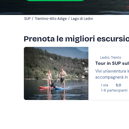
SUP
/
Trentino-Alto Adige
/
Lago di Ledro
Prenota le migliori escursio
Ledro, Trento
Tour in SUP sul
Vivi un'avventura i
accompagnerà in un 
1 ora
5,0
1-6 partecipanti