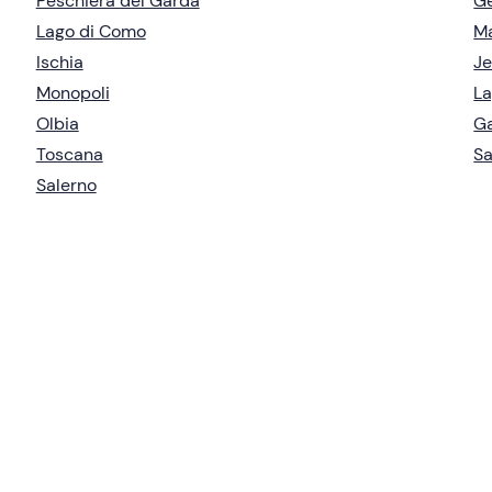
Peschiera del Garda
G
Lago di Como
Ma
Ischia
Je
Monopoli
La
Olbia
Ga
Toscana
Sa
Salerno