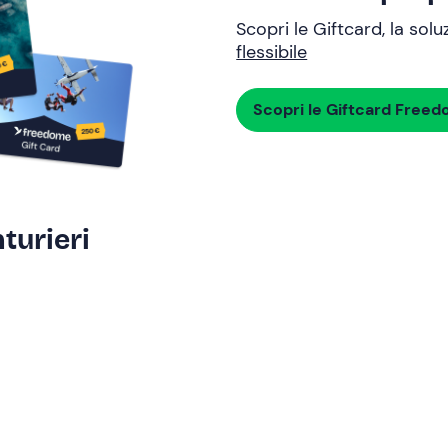
Scopri le Giftcard, la sol
flessibile
Scopri le Giftcard Free
turieri