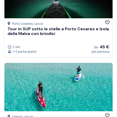
Porto Cesareo
, Lecce
Tour in SUP sotto le stelle a Porto Cesareo e Isola
della Malva con brindisi
45 €
2 ore
da
1-5 partecipanti
per persona
Ugento
, Lecce