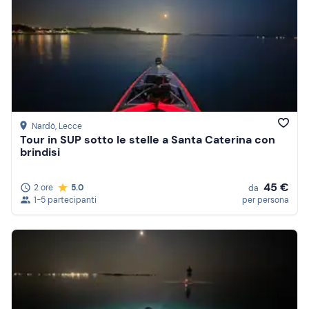
Nardò
, Lecce
Tour in SUP sotto le stelle a Santa Caterina con
brindisi
45 €
2 ore
5.0
da
1-5 partecipanti
per persona