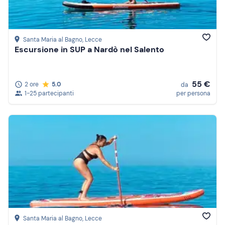
Santa Maria al Bagno
, Lecce
Escursione in SUP a Nardò nel Salento
55 €
2 ore
5.0
da
1-25 partecipanti
per persona
Santa Maria al Bagno
, Lecce