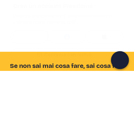
Crea un account Freedome
Unisciti a una community di avventurieri come te e
colleziona ricordi indimenticabili!
Continua con l'email
Se non sai mai cosa fare, sai cosa fare
Scrivi la tua email e scopri tante alternative all'aperitivo
e al divano
Indirizzo email
Iscriviti ora
Ho letto e accetto la
Privacy Policy