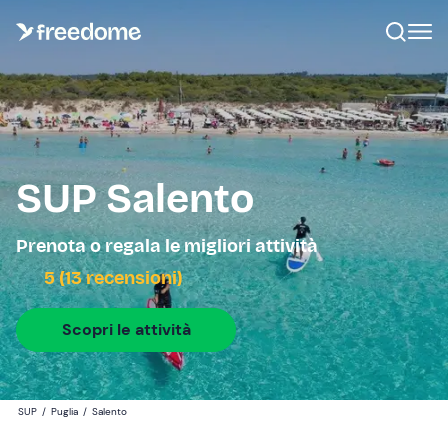
SUP Salento
Prenota o regala le migliori attività
5 (13 recensioni)
Scopri le attività
SUP
/
Puglia
/
Salento