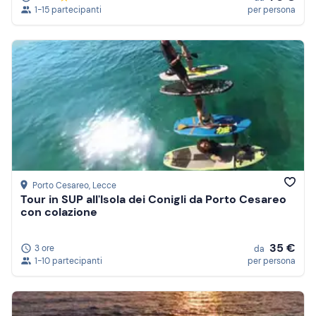
1-15 partecipanti
per persona
Porto Cesareo
, Lecce
Tour in SUP all'Isola dei Conigli da Porto Cesareo
con colazione
35 €
3 ore
da
1-10 partecipanti
per persona