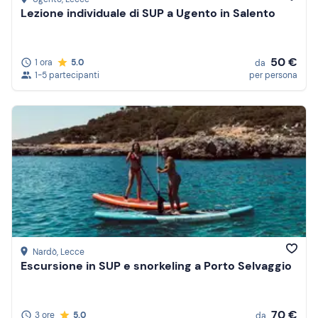
Lezione individuale di SUP a Ugento in Salento
50 €
1 ora
5.0
da
1-5 partecipanti
per persona
Nardò
, Lecce
Escursione in SUP e snorkeling a Porto Selvaggio
70 €
3 ore
5.0
da