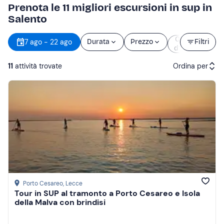
Prenota le 11 migliori escursioni in sup in
Salento
Orario
7 ago - 22 ago
Durata
Prezzo
Filtri
d’inizio
11
attività trovate
Ordina per
Attività consigliate
Prezzo (crescente)
Prezzo (decrescente)
Recensioni
Porto Cesareo
, Lecce
Tour in SUP al tramonto a Porto Cesareo e Isola
della Malva con brindisi