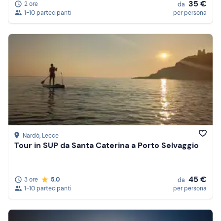
35 €
2 ore
da
1-10 partecipanti
per persona
Nardò
, Lecce
Tour in SUP da Santa Caterina a Porto Selvaggio
45 €
3 ore
5.0
da
1-10 partecipanti
per persona