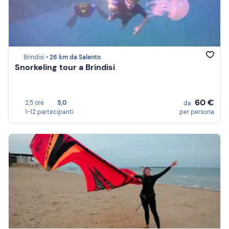
Brindisi •
26 km da Salento
Snorkeling tour a Brindisi
60 €
2,5 ore
5,0
da
1-12 partecipanti
per persona