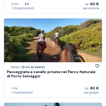
60 €
9 ore
5,0
da
1-10 partecipanti
per persona
Nardò •
28 km da Salento
Passeggiata a cavallo privata nel Parco Naturale
di Porto Selvaggio
80 €
1 ora
da
1-4 partecipanti
per gruppo