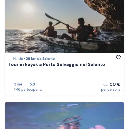
Nardò •
29 km da Salento
Tour in kayak a Porto Selvaggio nel Salento
50 €
3 ore
5,0
da
1-16 partecipanti
per persona