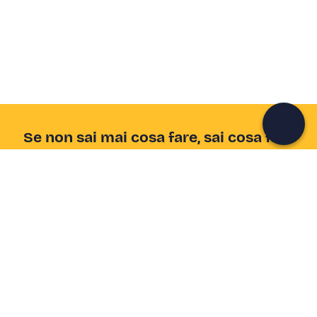
Unisciti a una community di avventurieri come te e
colleziona ricordi indimenticabili!
Continua con l'email
Se non sai mai cosa fare, sai cosa fare
Scrivi la tua email e scopri tante alternative all'aperitivo
e al divano
Indirizzo email
Iscriviti ora
Ho letto e accetto la
Privacy Policy