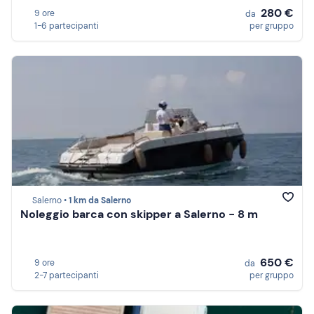
280 €
9 ore
da
1-6 partecipanti
per gruppo
Salerno •
1 km da Salerno
Noleggio barca con skipper a Salerno - 8 m
650 €
9 ore
da
2-7 partecipanti
per gruppo