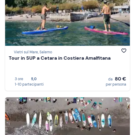
Vietri sul Mare, Salerno
Tour in SUP a Cetara in Costiera Amalfitana
80 €
3 ore
5,0
da
1-10 partecipanti
per persona