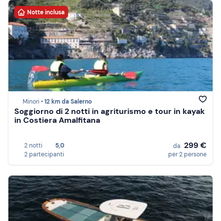
Notte inclusa
Minori •
12 km da Salerno
Soggiorno di 2 notti in agriturismo e tour in kayak
in Costiera Amalfitana
299 €
2 notti
5,0
da
2 partecipanti
per 2 persone