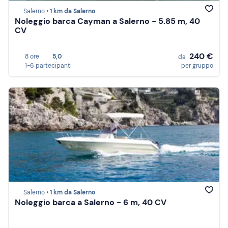
Salerno •
1 km da Salerno
Noleggio barca Cayman a Salerno - 5.85 m, 40
CV
240 €
8 ore
5,0
da
1-6 partecipanti
per gruppo
Salerno •
1 km da Salerno
Noleggio barca a Salerno - 6 m, 40 CV