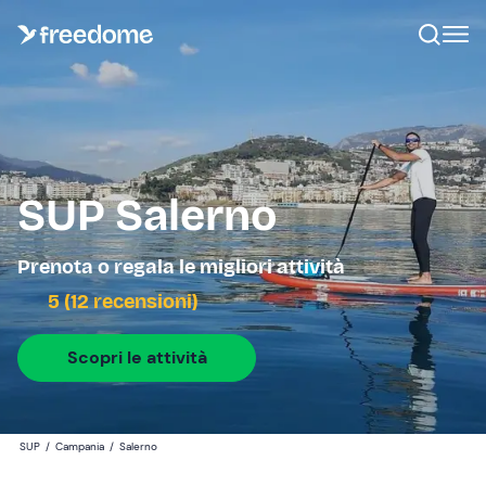
SUP Salerno
Prenota o regala le migliori attività
5 (12 recensioni)
Scopri le attività
SUP
/
Campania
/
Salerno