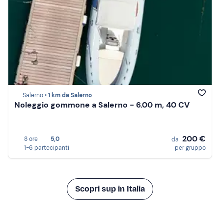
Salerno •
1 km da Salerno
Noleggio gommone a Salerno - 6.00 m, 40 CV
200 €
8 ore
5,0
da
1-6 partecipanti
per gruppo
Scopri sup in Italia