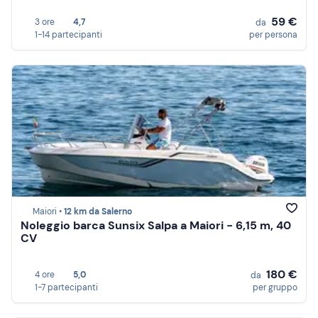
59 €
3 ore
4,7
da
1-14 partecipanti
per persona
Maiori •
12 km da Salerno
Noleggio barca Sunsix Salpa a Maiori - 6,15 m, 40
CV
180 €
4 ore
5,0
da
1-7 partecipanti
per gruppo