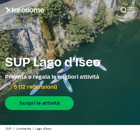
SUP Lago d’Iseo
Prenota o regala le migliori attività
5 (12 recensioni)
Scopri le attività
SUP
/
Lombardia
/
Lago d’Iseo