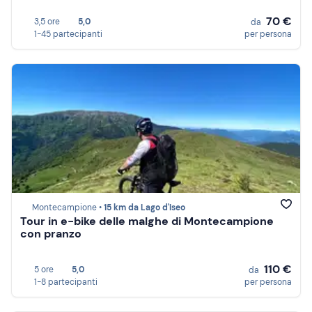
70 €
3,5 ore
5,0
da
1-45 partecipanti
per persona
Montecampione •
15 km da Lago d'Iseo
Tour in e-bike delle malghe di Montecampione
con pranzo
110 €
5 ore
5,0
da
1-8 partecipanti
per persona