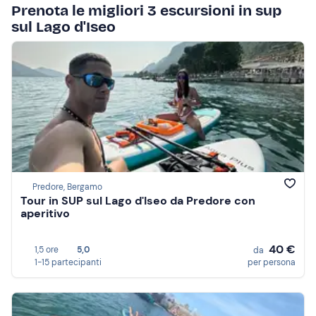
Prenota le migliori 3 escursioni in sup
sul Lago d'Iseo
Predore, Bergamo
Tour in SUP sul Lago d'Iseo da Predore con
aperitivo
40 €
1,5 ore
5,0
da
1-15 partecipanti
per persona