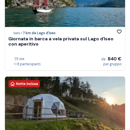
Iseo •
7 km da Lago d'Iseo
Giornata in barca a vela privata sul Lago d'Iseo
con aperitivo
840 €
7,5 ore
da
1-8 partecipanti
per gruppo
Notte inclusa