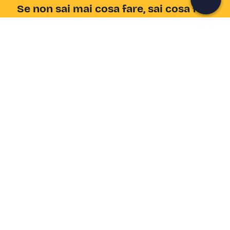
Se non sai mai cosa fare, sai cosa fare
Scrivi la tua email e scopri tante alternative all'aperitivo
e al divano
Indirizzo email
Iscriviti ora
Ho letto e accetto la
Privacy Policy
Supporto
Centro assistenza
Azienda