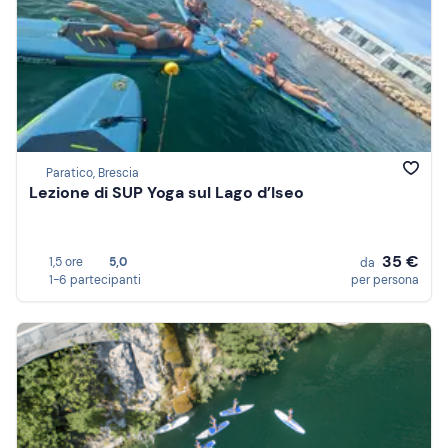
Paratico, Brescia
Lezione di SUP Yoga sul Lago d’Iseo
35 €
1,5 ore
5,0
da
1-6 partecipanti
per persona