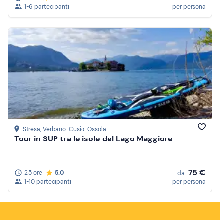
1-6 partecipanti
per persona
Stresa
, Verbano-Cusio-Ossola
Tour in SUP tra le isole del Lago Maggiore
75 €
2,5 ore
5.0
da
1-10 partecipanti
per persona