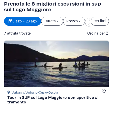
Prenota le 8 migliori escursioni in sup
sul Lago Maggiore
Orario
8 ago - 23 ago
Durata
Prezzo
Filtri
d’inizio
7
attività trovate
Ordina per
Attività consigliate
Prezzo (crescente)
Prezzo (decrescente)
Recensioni
Verbania
, Verbano-Cusio-Ossola
Tour in SUP sul Lago Maggiore con aperitivo al
tramonto