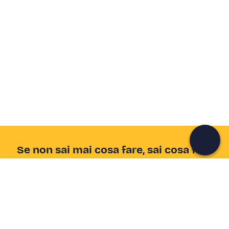
Crea un account Freedome
Unisciti a una community di avventurieri come te e
colleziona ricordi indimenticabili!
Continua con l'email
Se non sai mai cosa fare, sai cosa fare
Scrivi la tua email e scopri tante alternative all'aperitivo
e al divano
Indirizzo email