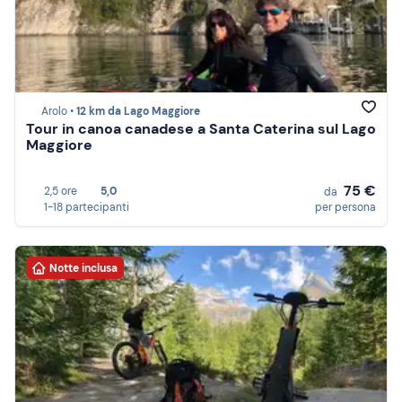
Arolo •
12 km da Lago Maggiore
Tour in canoa canadese a Santa Caterina sul Lago
Maggiore
75 €
2,5 ore
5,0
da
1-18 partecipanti
per persona
Notte inclusa