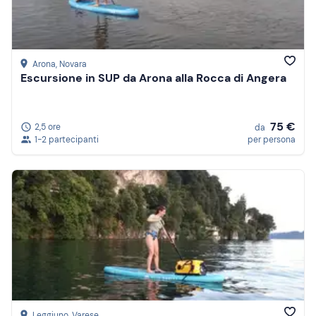
Arona
, Novara
Escursione in SUP da Arona alla Rocca di Angera
75 €
2,5 ore
da
1-2 partecipanti
per persona
Leggiuno
, Varese