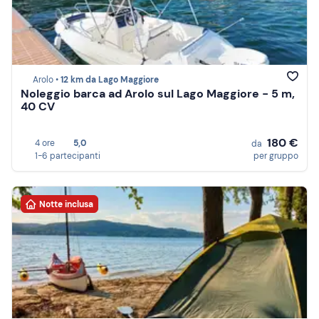
Arolo •
12 km da Lago Maggiore
Noleggio barca ad Arolo sul Lago Maggiore - 5 m,
40 CV
180 €
4 ore
5,0
da
1-6 partecipanti
per gruppo
Notte inclusa