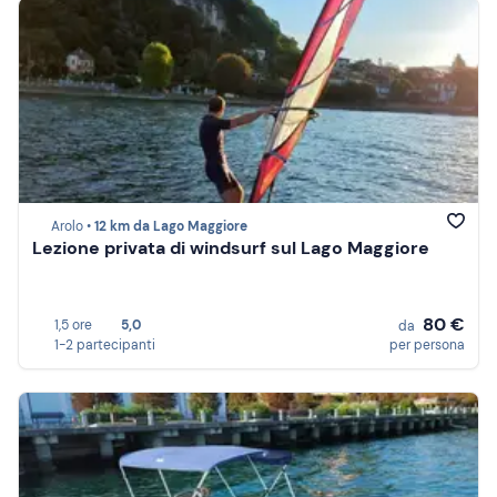
Arolo •
12 km da Lago Maggiore
Lezione privata di windsurf sul Lago Maggiore
80 €
1,5 ore
5,0
da
1-2 partecipanti
per persona