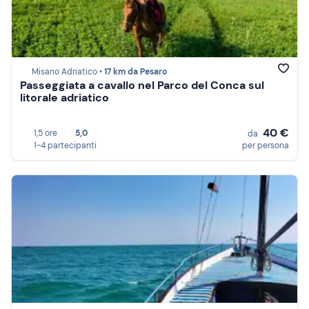
Misano Adriatico •
17 km da Pesaro
Passeggiata a cavallo nel Parco del Conca sul
litorale adriatico
40 €
1,5 ore
5,0
da
1-4 partecipanti
per persona