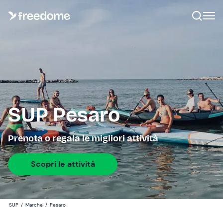
SUP Pesaro
Prenota o regala le migliori attività
Scopri le attività
SUP
/
Marche
/
Pesaro