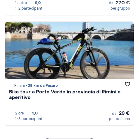
270 €
1 notte
5,0
da
1-2 partecipanti
per gruppo
Rimini •
29 km da Pesaro
Bike tour a Porto Verde in provincia di Rimini e
aperitivo
29 €
2 ore
5,0
da
1-8 partecipanti
per persona