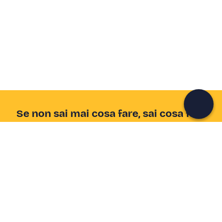
Crea un account Freedome
Unisciti a una community di avventurieri come te e
colleziona ricordi indimenticabili!
Continua con l'email
Se non sai mai cosa fare, sai cosa fare
Scrivi la tua email e scopri tante alternative all'aperitivo
e al divano
Indirizzo email
Iscriviti ora