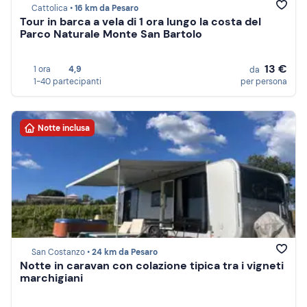
Cattolica •
16 km da Pesaro
Tour in barca a vela di 1 ora lungo la costa del
Parco Naturale Monte San Bartolo
13 €
1 ora
4,9
da
1-40 partecipanti
per persona
Notte inclusa
San Costanzo •
24 km da Pesaro
Notte in caravan con colazione tipica tra i vigneti
marchigiani