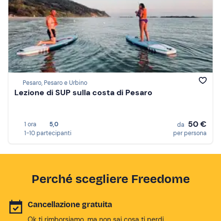
Pesaro, Pesaro e Urbino
Lezione di SUP sulla costa di Pesaro
50 €
1 ora
5,0
da
1-10 partecipanti
per persona
Perché scegliere Freedome
Cancellazione gratuita
Ok ti rimborsiamo, ma non sai cosa ti perdi