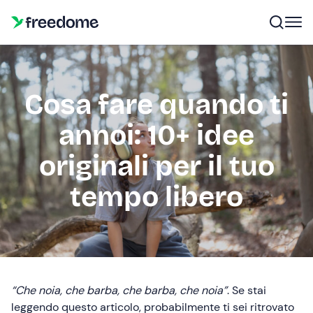
Cosa fare quando ti
annoi: 10+ idee
originali per il tuo
tempo libero
“Che noia, che barba, che barba, che noia”
. Se stai
leggendo questo articolo, probabilmente ti sei ritrovato