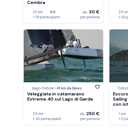
Cembra
30 €
1,5 ore
5,0
2,5 or
da
1-15 partecipanti
per persona
1-20 
Nago-Torbole •
41 km da Giovo
Torbol
Veleggiata in catamarano
Escurs
Extreme 40 sul Lago di Garda
Sailing
con is
250 €
2,5 ore
1 ora
da
1-30 partecipanti
per persona
1-3 p