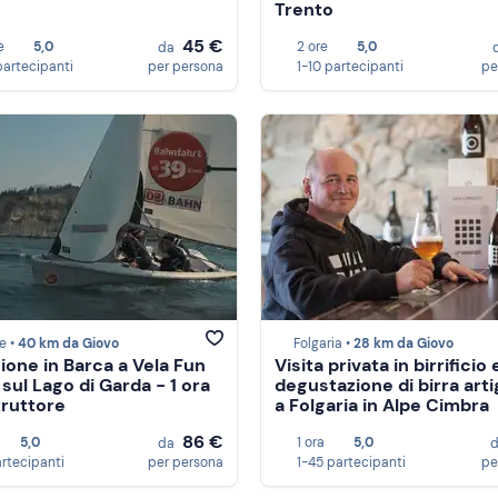
Trento
45 €
e
5,0
2 ore
5,0
da
partecipanti
per persona
1-10 partecipanti
pe
e •
40 km da Giovo
Folgaria •
28 km da Giovo
ione in Barca a Vela Fun
Visita privata in birrificio 
 sul Lago di Garda - 1 ora
degustazione di birra arti
truttore
a Folgaria in Alpe Cimbra
86 €
5,0
1 ora
5,0
da
artecipanti
per persona
1-45 partecipanti
pe