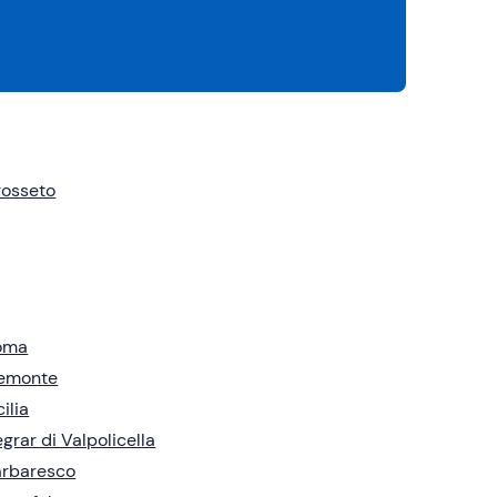
rosseto
oma
iemonte
cilia
grar di Valpolicella
arbaresco