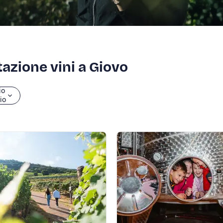
tazione vini a Giovo
io
zio