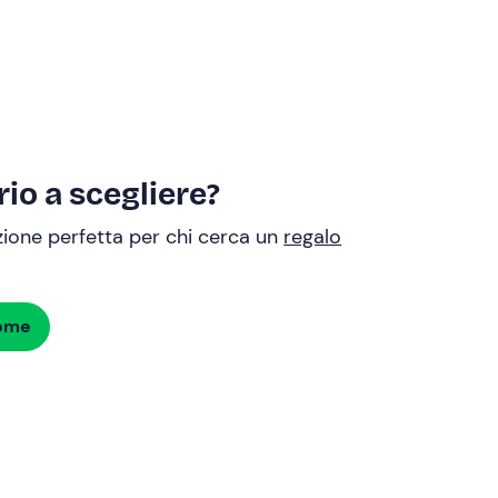
io a scegliere?
uzione perfetta per chi cerca un
regalo
dome