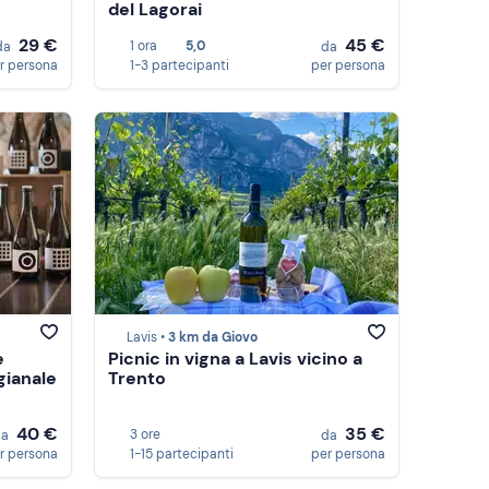
del Lagorai
29 €
45 €
1 ora
5,0
da
da
r persona
1-3 partecipanti
per persona
Lavis •
3 km da Giovo
e
Picnic in vigna a Lavis vicino a
gianale
Trento
40 €
35 €
3 ore
da
da
r persona
1-15 partecipanti
per persona