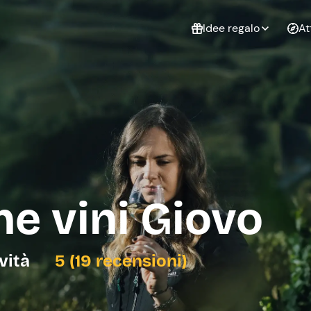
Idee regalo
At
Non sai cosa
regalare?
Esperienze da
Esperie
Gift Card Freedome
regalare
cop
Un regalo digitale che
lascia la libertà di
scegliere esperienze
outdoor in tutta Italia.
e vini Giovo
Regala una Gift Card
Laurea
Addi
celi
ività
5 (19 recensioni)