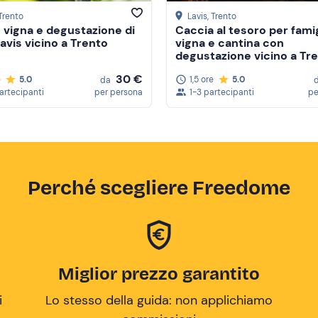
 Trento
Lavis
, Trento
n vigna e degustazione di
Caccia al tesoro per famig
Lavis vicino a Trento
vigna e cantina con
degustazione vicino a Tr
30 €
e
5.0
1,5 ore
5.0
da
partecipanti
per persona
1-3 partecipanti
pe
Perché scegliere Freedome
Miglior prezzo garantito
i
Lo stesso della guida: non applichiamo