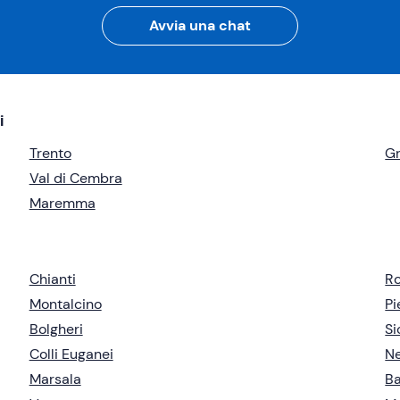
Avvia una chat
i
Trento
G
Val di Cembra
Maremma
Chianti
R
Montalcino
P
Bolgheri
Si
Colli Euganei
Ne
Marsala
B