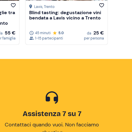
Lavis
, Trento
lie tra
Blind tasting: degustazione vini
bendata a Lavis vicino a Trento
ento
55 €
25 €
45 minuti
5.0
da
da
r famiglia
1-15 partecipanti
per persona
Assistenza 7 su 7
Contattaci quando vuoi. Non facciamo