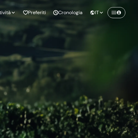
tività
Preferiti
Cronologia
IT
Crea un account Freedome
Unisciti a una community di avventurieri
nze di
Compleanno
come te e colleziona ricordi indimenticabili!
pia
Continua con l'email
o al
Addio al
bato
nubilato