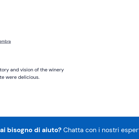
 Cembra
tory and vision of the winery
te were delicious.
ai bisogno di aiuto?
Chatta con i nostri espert