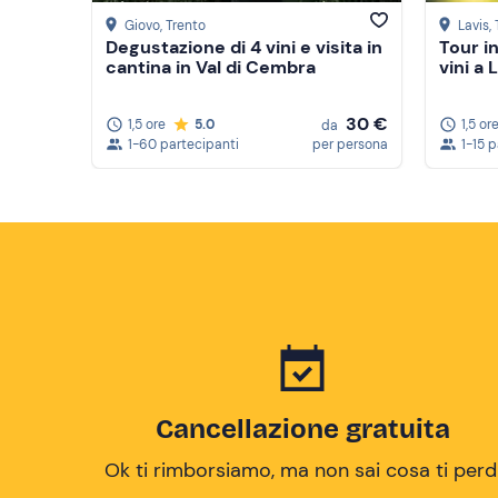
Giovo
, Trento
Lavis
,
Degustazione di 4 vini e visita in
Tour i
cantina in Val di Cembra
vini a 
30 €
1,5 ore
5.0
1,5 or
da
1-60 partecipanti
per persona
1-15 
Cancellazione gratuita
Ok ti rimborsiamo, ma non sai cosa ti perd