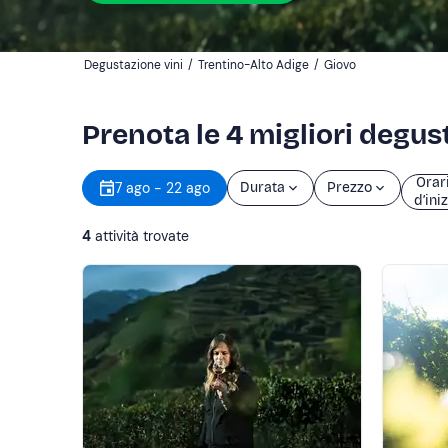
Degustazione vini
/
Trentino-Alto Adige
/
Giovo
Prenota le 4 migliori degus
Orar
7 ago - 22 ago
Durata
Prezzo
d’ini
4
attività trovate