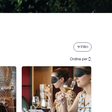
Filtri
Ordina per
Attività consigliate
Prezzo (crescente)
Prezzo (decrescente)
Recensioni