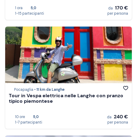
170 €
1 ora
5,0
da
1-15 partecipanti
per persona
Pocapaglia •
11 km da Langhe
Tour in Vespa elettrica nelle Langhe con pranzo
tipico piemontese
240 €
10 ore
5,0
da
1-7 partecipanti
per persona