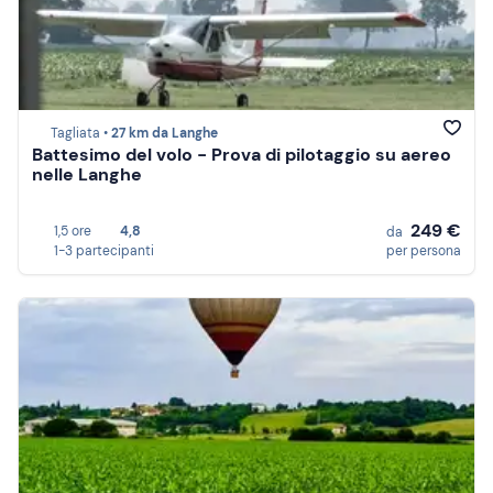
Tagliata •
27 km da Langhe
Battesimo del volo - Prova di pilotaggio su aereo
nelle Langhe
249 €
1,5 ore
4,8
da
1-3 partecipanti
per persona