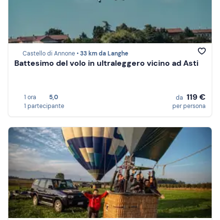
Castello di Annone •
33 km da Langhe
Battesimo del volo in ultraleggero vicino ad Asti
119 €
1 ora
5,0
da
1 partecipante
per persona