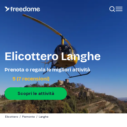
Elicottero Langhe
Prenota o regala le migliori attività
5 (7 recensioni)
Scopri le attività
Elicottero
/
Piemonte
/
Langhe