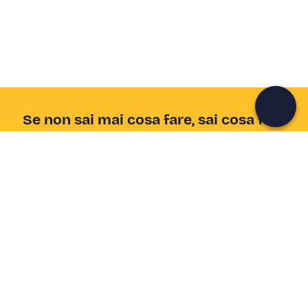
Unisciti a una community di avventurieri come te e
colleziona ricordi indimenticabili!
Continua con l'email
Se non sai mai cosa fare, sai cosa fare
Scrivi la tua email e scopri tante alternative all'aperitivo
e al divano
Indirizzo email
Iscriviti ora
Ho letto e accetto la
Privacy Policy