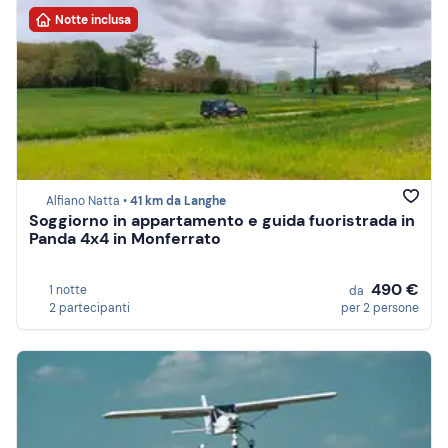
Notte inclusa
Alfiano Natta •
41 km da Langhe
Soggiorno in appartamento e guida fuoristrada in
Panda 4x4 in Monferrato
490 €
1 notte
da
2 partecipanti
per 2 persone