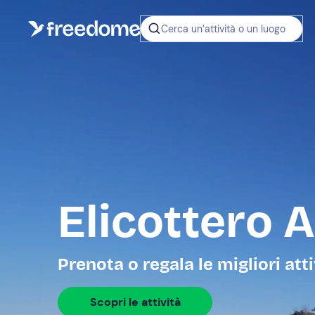
Cerca un’attività o un luogo
Elicottero 
Prenota o regala le migliori att
Scopri le attività