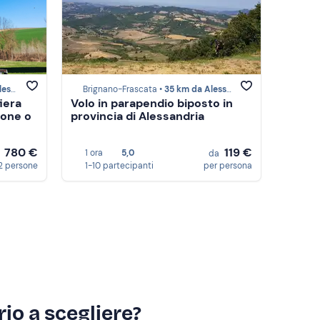
dria
Brignano-Frascata •
35 km da Alessandria
iera
Volo in parapendio biposto in
ione o
provincia di Alessandria
780 €
119 €
1 ora
5,0
a
da
2 persone
1-10 partecipanti
per persona
io a scegliere?