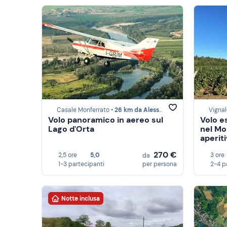
Casale Monferrato •
26 km da Alessandria
Vignal
Volo panoramico in aereo sul
Volo e
Lago d'Orta
nel Mo
aperit
270 €
2,5 ore
5,0
3 ore
da
1-3 partecipanti
per persona
2-4 p
Notte inclusa