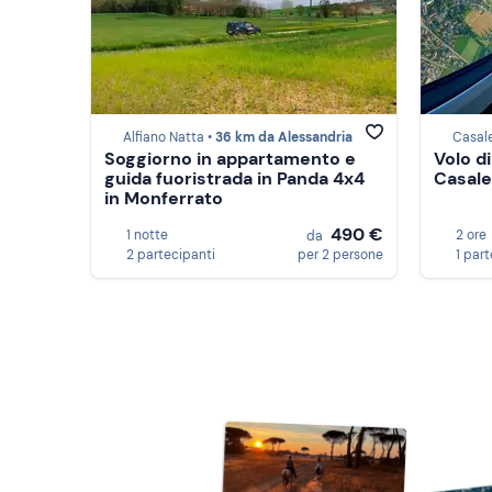
Alfiano Natta •
36 km da Alessandria
Casale
Soggiorno in appartamento e
Volo d
guida fuoristrada in Panda 4x4
Casale
in Monferrato
490 €
1 notte
2 ore
da
2 partecipanti
per 2 persone
1 par