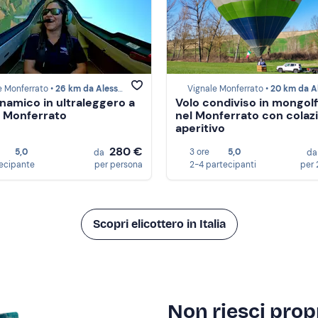
 Monferrato •
26 km da Alessandria
Vignale Monferrato •
20 km da Alessan
inamico in ultraleggero a
Volo condiviso in mongolf
 Monferrato
nel Monferrato con colaz
aperitivo
280 €
5,0
3 ore
5,0
da
d
tecipante
per persona
2-4 partecipanti
per 
Scopri elicottero in Italia
Non riesci propr