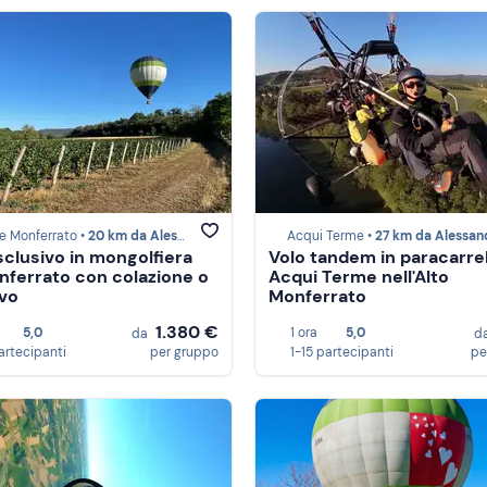
e Monferrato •
20 km da Alessandria
Acqui Terme •
27 km da Alessan
sclusivo in mongolfiera
Volo tandem in paracarrel
nferrato con colazione o
Acqui Terme nell'Alto
ivo
Monferrato
1.380 €
5,0
1 ora
5,0
da
d
artecipanti
per gruppo
1-15 partecipanti
pe