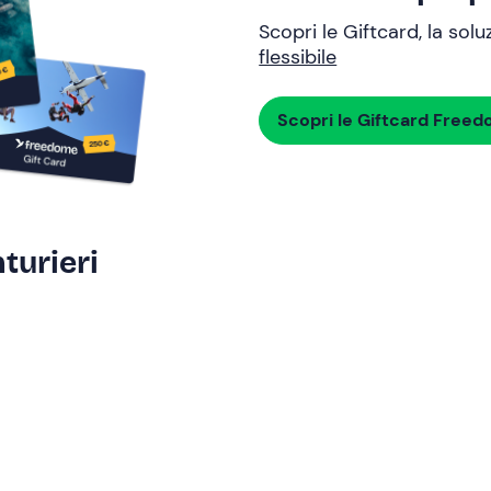
Scopri le Giftcard, la sol
flessibile
Scopri le Giftcard Free
turieri