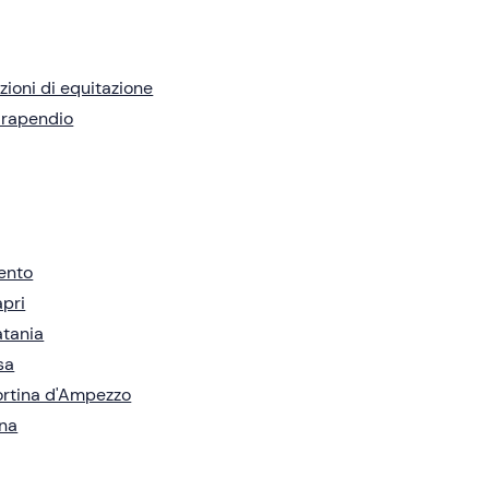
zioni di equitazione
arapendio
ento
pri
tania
sa
rtina d'Ampezzo
na