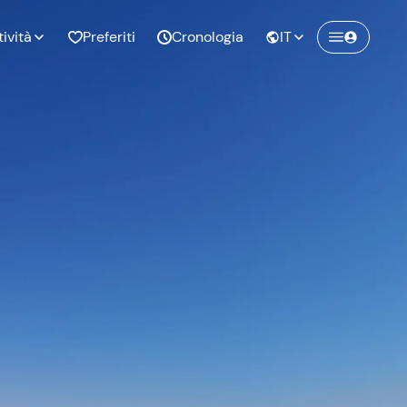
tività
Preferiti
Cronologia
IT
Crea un account Freedome
Unisciti a una community di avventurieri
nze di
Compleanno
come te e colleziona ricordi indimenticabili!
pia
Continua con l'email
o al
Addio al
bato
nubilato