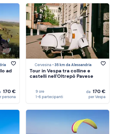
dria
Cervesina •
35 km da Alessandria
lo ad
Tour in Vespa tra colline e
castelli nell'Oltrepò Pavese
170 €
170 €
9 ore
a
da
r persona
1-6 partecipanti
per Vespa