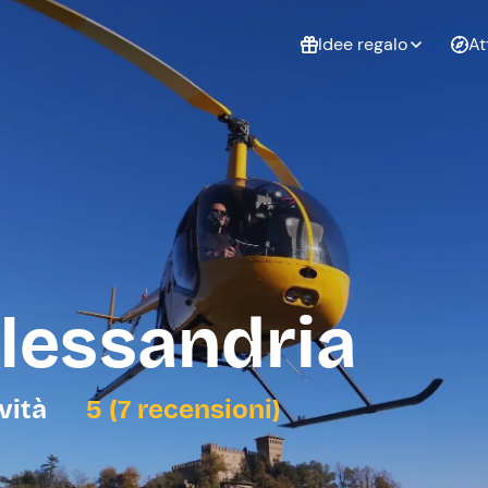
Idee regalo
At
Non sai cosa
regalare?
Esperienze da
Esperie
Gift Card Freedome
regalare
cop
Un regalo digitale che
lascia la libertà di
scegliere esperienze
outdoor in tutta Italia.
Alessandria
Regala una Gift Card
Laurea
Addi
celi
ività
5 (7 recensioni)