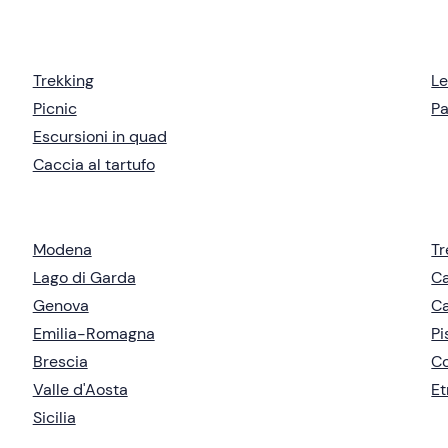
Trekking
Le
Picnic
P
Escursioni in quad
Caccia al tartufo
Modena
Tr
Lago di Garda
Ca
Genova
Ca
Emilia-Romagna
Pi
Brescia
Co
Valle d'Aosta
Et
Sicilia