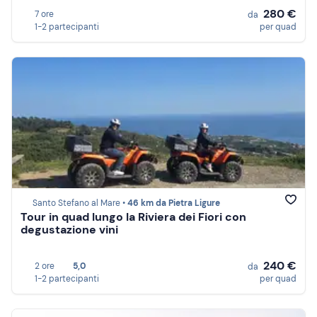
280 €
7 ore
da
1-2 partecipanti
per quad
Santo Stefano al Mare •
46 km da Pietra Ligure
Tour in quad lungo la Riviera dei Fiori con
degustazione vini
240 €
2 ore
5,0
da
1-2 partecipanti
per quad