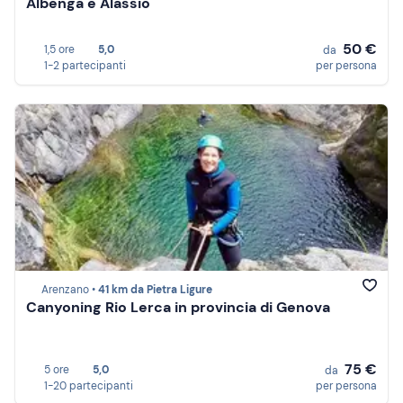
Albenga e Alassio
50 €
1,5 ore
5,0
da
1-2 partecipanti
per persona
Arenzano •
41 km da Pietra Ligure
Canyoning Rio Lerca in provincia di Genova
75 €
5 ore
5,0
da
1-20 partecipanti
per persona