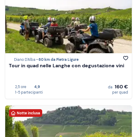
Diano D'Alba •
60 km da Pietra Ligure
Tour in quad nelle Langhe con degustazione vini
160 €
2,5 ore
4,9
da
1-5 partecipanti
per quad
Notte inclusa