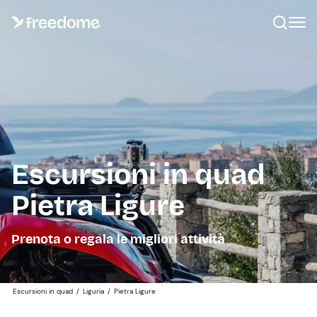
Escursioni in quad
Pietra Ligure
Prenota o regala le migliori attività
Escursioni in quad
/
Liguria
/
Pietra Ligure