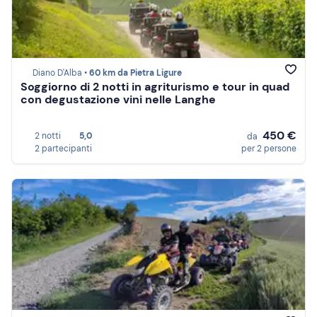
Diano D'Alba •
60 km da Pietra Ligure
Soggiorno di 2 notti in agriturismo e tour in quad
con degustazione vini nelle Langhe
450 €
2 notti
5,0
da
2 partecipanti
per 2 persone