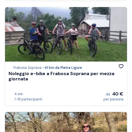
Frabosa Soprana •
41 km da Pietra Ligure
Noleggio e-bike a Frabosa Soprana per mezza
giornata
40 €
4 ore
da
1-18 partecipanti
per persona