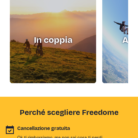
In coppia
Adr
Perché scegliere Freedome
Cancellazione gratuita
Ok ti rimborsiamo, ma non sai cosa ti perdi