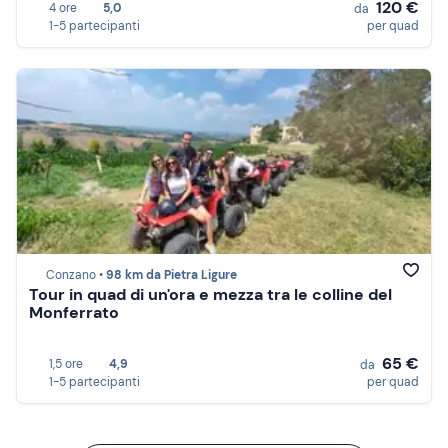
120 €
4 ore
5,0
da
1-5 partecipanti
per quad
Conzano •
98 km da Pietra Ligure
Tour in quad di un'ora e mezza tra le colline del
Monferrato
65 €
1,5 ore
4,9
da
1-5 partecipanti
per quad