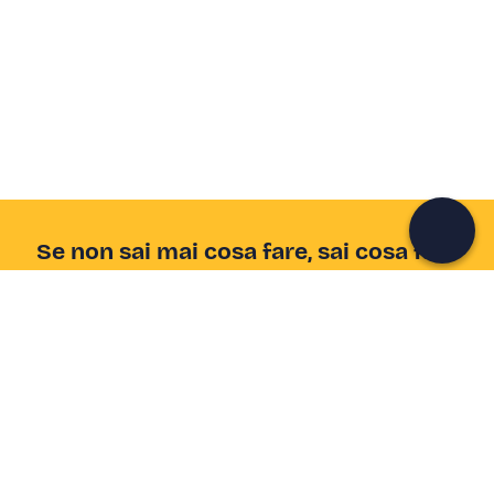
Crea un account Freedome
Unisciti a una community di avventurieri come te e
colleziona ricordi indimenticabili!
Continua con l'email
Se non sai mai cosa fare, sai cosa fare
Scrivi la tua email e scopri tante alternative all'aperitivo
e al divano
Indirizzo email
Iscriviti ora