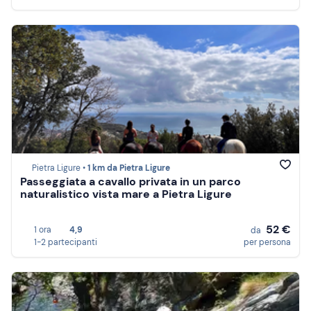
Pietra Ligure •
1 km da Pietra Ligure
Passeggiata a cavallo privata in un parco
naturalistico vista mare a Pietra Ligure
52 €
1 ora
4,9
da
1-2 partecipanti
per persona