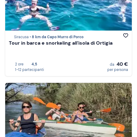
Siracusa •
8 km da Capo Murro di Porco
Tour in barca e snorkeling all'isola di Ortigia
40 €
2 ore
4,5
da
1-12 partecipanti
per persona