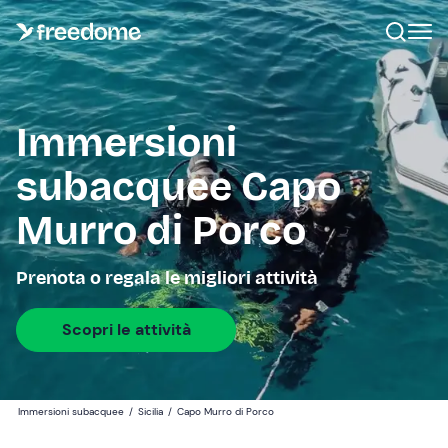
Immersioni
subacquee Capo
Murro di Porco
Prenota o regala le migliori attività
Scopri le attività
Immersioni subacquee
/
Sicilia
/
Capo Murro di Porco