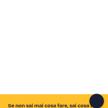
Crea un account Freedome
Unisciti a una community di avventurieri come te e
colleziona ricordi indimenticabili!
Continua con l'email
Se non sai mai cosa fare, sai cosa fare