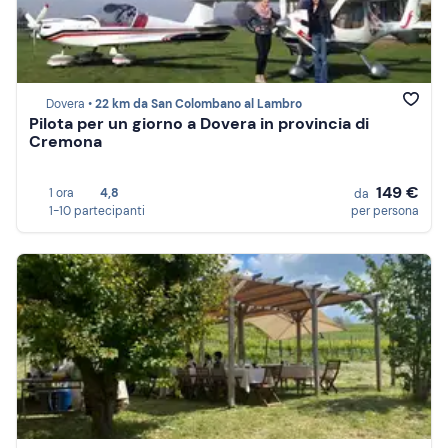
Dovera •
22 km da San Colombano al Lambro
Pilota per un giorno a Dovera in provincia di
Cremona
149 €
1 ora
4,8
da
1-10 partecipanti
per persona