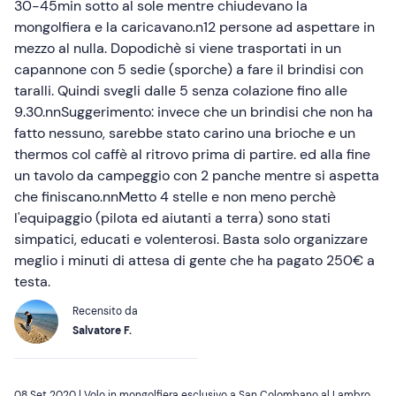
30-45min sotto al sole mentre chiudevano la
mongolfiera e la caricavano.n12 persone ad aspettare in
mezzo al nulla. Dopodichè si viene trasportati in un
capannone con 5 sedie (sporche) a fare il brindisi con
taralli. Quindi svegli dalle 5 senza colazione fino alle
9.30.nnSuggerimento: invece che un brindisi che non ha
fatto nessuno, sarebbe stato carino una brioche e un
thermos col caffè al ritrovo prima di partire. ed alla fine
un tavolo da campeggio con 2 panche mentre si aspetta
che finiscano.nnMetto 4 stelle e non meno perchè
l'equipaggio (pilota ed aiutanti a terra) sono stati
simpatici, educati e volenterosi. Basta solo organizzare
meglio i minuti di attesa di gente che ha pagato 250€ a
testa.
Recensito da
Salvatore F.
08 Set 2020 |
Volo in mongolfiera esclusivo a San Colombano al Lambro