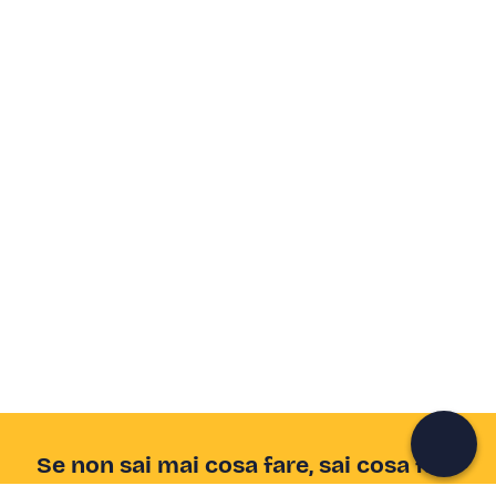
Crea un account Freedome
Unisciti a una community di avventurieri come te e
colleziona ricordi indimenticabili!
Continua con l'email
Se non sai mai cosa fare, sai cosa fare