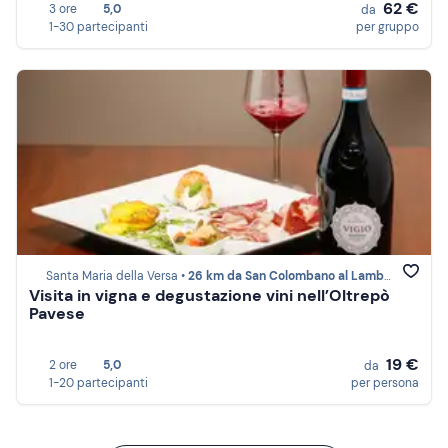
62 €
3 ore
5,0
da
1-30 partecipanti
per gruppo
Santa Maria della Versa •
26 km da San Colombano al Lambro
Visita in vigna e degustazione vini nell’Oltrepò
Pavese
19 €
2 ore
5,0
da
1-20 partecipanti
per persona