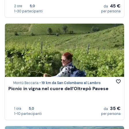
45 €
2 ore
5,0
da
1-30 partecipanti
per persona
Montù Beccaria •
19 km da San Colombano al Lambro
Picnic in vigna nel cuore dell’Oltrepò Pavese
35 €
1 ora
5,0
da
1-10 partecipanti
per persona