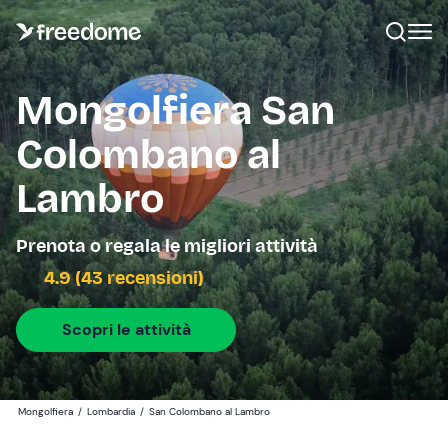
Mongolfiera San
Colombano al
Lambro
Prenota o regala le migliori attività
4.9 (43 recensioni)
Scopri le attività
Mongolfiera
/
Lombardia
/
San Colombano al Lambro