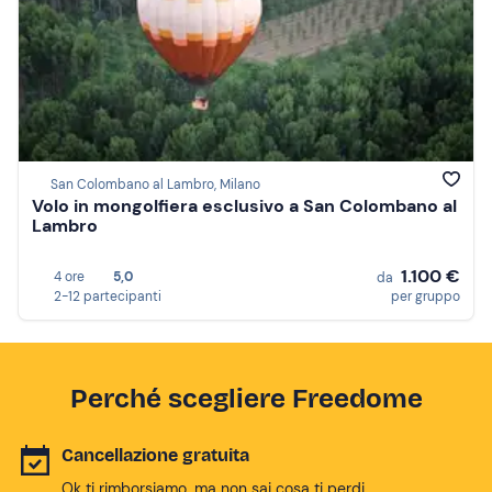
San Colombano al Lambro, Milano
Volo in mongolfiera esclusivo a San Colombano al
Lambro
1.100 €
4 ore
5,0
da
2-12 partecipanti
per gruppo
Perché scegliere Freedome
Cancellazione gratuita
Ok ti rimborsiamo, ma non sai cosa ti perdi