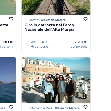
Corato •
49 km da Matera
fetta
Giro in carrozza nel Parco
Nazionale dell’Alta Murgia
130 €
30 €
1 ora
5,0
a
da
r persona
1-6 partecipanti
per persona
tera
Polignano a Mare •
63 km da Matera