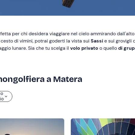
fetta per chi desidera viaggiare nel cielo ammirando dall'alto u
cesto di vimini, potrai goderti la vista sui
Sassi
e sui grovigli
gio lunare. Sia che tu scelga il
volo privato
o quello
di gru
 mongolfiera a Matera
io
zio