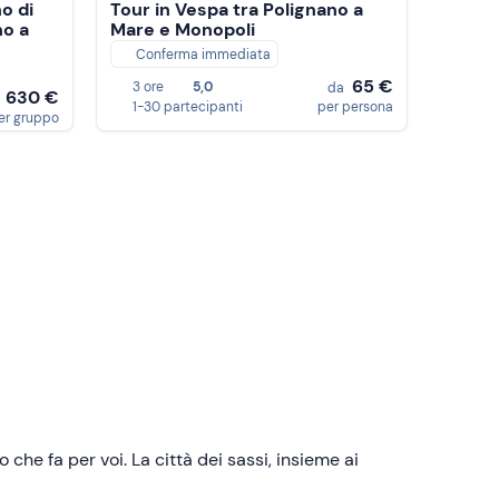
o di
Tour in Vespa tra Polignano a
no a
Mare e Monopoli
Conferma immediata
65 €
3 ore
5,0
da
630 €
a
1-30 partecipanti
per persona
er gruppo
o che fa per voi. La città dei sassi, insieme ai