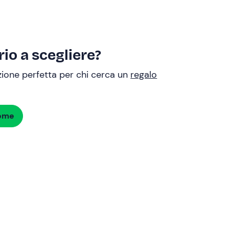
io a scegliere?
uzione perfetta per chi cerca un
regalo
dome