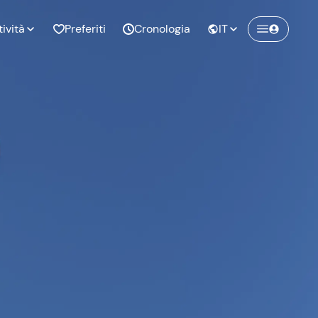
tività
Preferiti
Cronologia
IT
Crea un account Freedome
Unisciti a una community di avventurieri
nze di
Compleanno
come te e colleziona ricordi indimenticabili!
pia
Continua con l'email
o al
Addio al
bato
nubilato