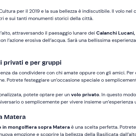
tura per il 2019 e la sua bellezza è indiscutibile. Il volo nel c
ri e sui tanti monumenti storici della città.
l’alto, attraversando il paesaggio lunare dei
Calanchi Lucani,
on l’azione erosiva dell’acqua. Sarà una bellissima esperienza
i privati e per gruppi
enza da condividere con chi amate oppure con gli amici. Per 
e. Potrete festeggiare un’occasione speciale o semplicemente
onalizzata, potete optare per un
volo privato
. In questo modo 
iversario o semplicemente per vivere insieme un’esperienza 
ra Matera
 in mongolfiera sopra Matera
è una scelta perfetta. Potret
nuova emozione e scoprire la bellezza della Basilicata dall’alto