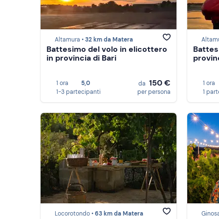
Altamura •
32 km da Matera
Altam
Battesimo del volo in elicottero
Battes
in provincia di Bari
provinc
150 €
1 ora
5,0
1 ora
da
1-3 partecipanti
per persona
1 par
Locorotondo •
63 km da Matera
Ginos