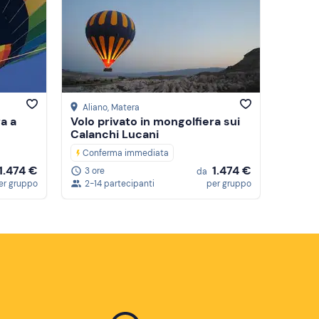
Prezzo (crescente)
Prezzo (decrescente)
Recensioni
Aliano
, Matera
a a
Volo privato in mongolfiera sui
Calanchi Lucani
Conferma immediata
1.474 €
1.474 €
3 ore
da
er gruppo
2-14 partecipanti
per gruppo