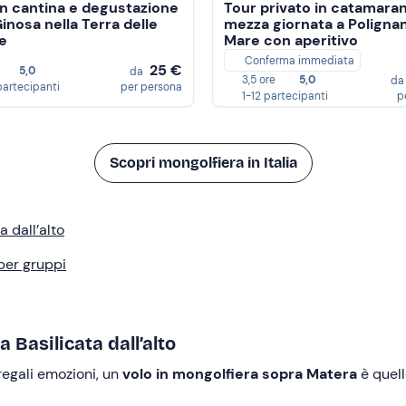
 in cantina e degustazione
Tour privato in catamaran
Ginosa nella Terra delle
mezza giornata a Poligna
e
Mare con aperitivo
Conferma immediata
25 €
5,0
da
3,5 ore
5,0
d
partecipanti
per persona
1-12 partecipanti
p
Scopri mongolfiera in Italia
a dall’alto
 per gruppi
 Basilicata dall’alto
 regali emozioni, un
volo in mongolfiera sopra Matera
è quell