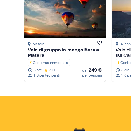
Matera
Aliano
Volo di gruppo in mongolfiera a
Volo d
Matera
sui Ca
Conferma immediata
Confe
249 €
3 ore
5.0
3 ore
da
1-8 partecipanti
per persona
1-8 p