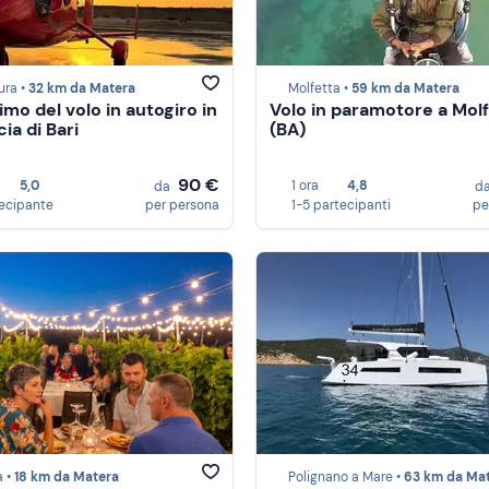
ura •
32 km da Matera
Molfetta •
59 km da Matera
imo del volo in autogiro in
Volo in paramotore a Mol
ia di Bari
(BA)
90 €
5,0
1 ora
4,8
da
d
tecipante
per persona
1-5 partecipanti
pe
a •
18 km da Matera
Polignano a Mare •
63 km da Ma