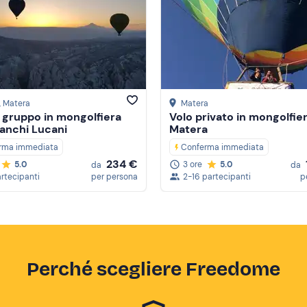
, Matera
Matera
i gruppo in mongolfiera
Volo privato in mongolfier
lanchi Lucani
Matera
rma immediata
Conferma immediata
234 €
5.0
3 ore
5.0
da
da
artecipanti
per persona
2-16 partecipanti
p
Perché scegliere Freedome