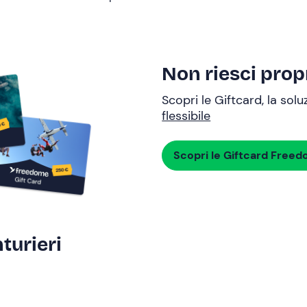
Non riesci propr
Scopri le Giftcard, la sol
flessibile
Scopri le Giftcard Free
turieri