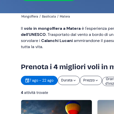
Mongolfiera
/
Basilicata
/
Matera
Il
volo in mongolfiera a Matera
è l'esperienza per
dell'UNESCO
. Trasportato dal vento a bordo di un 
sorvolare i
Calanchi Lucani
ammirandone il paesag
tutta la vita.
Prenota i 4 migliori voli in
Orar
7 ago - 22 ago
Durata
Prezzo
d’ini
4
attività trovate