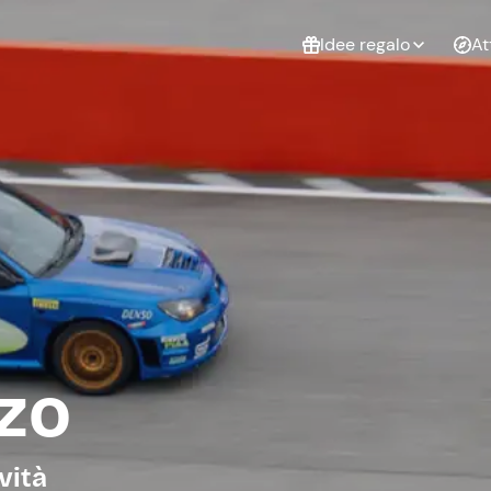
Idee regalo
At
Non sai cosa
regalare?
Esperienze da
Esperie
Gift Card Freedome
regalare
cop
Un regalo digitale che
lascia la libertà di
scegliere esperienze
outdoor in tutta Italia.
Regala una Gift Card
Laurea
Addi
celi
zo
vità