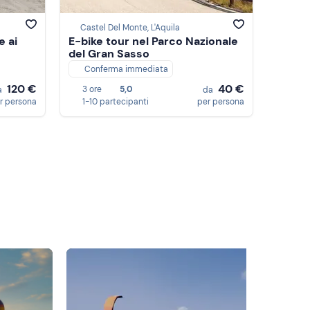
Castel Del Monte, L'Aquila
e ai
E-bike tour nel Parco Nazionale
del Gran Sasso
Conferma immediata
120 €
40 €
3 ore
5,0
a
da
r persona
1-10 partecipanti
per persona