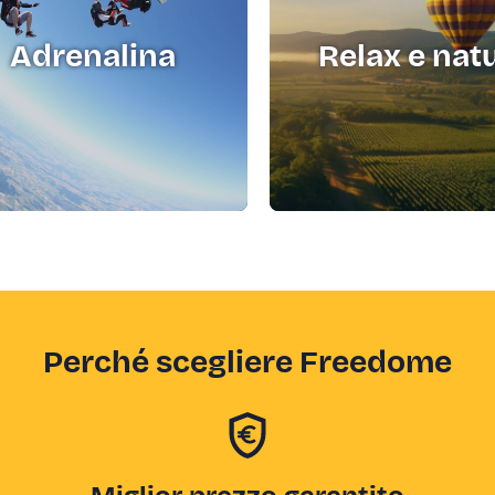
Adrenalina
Relax e nat
Perché scegliere Freedome