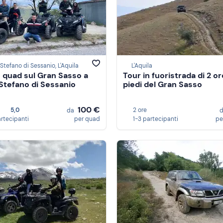
Stefano di Sessanio, L'Aquila
L'Aquila
n quad sul Gran Sasso a
Tour in fuoristrada di 2 or
Stefano di Sessanio
piedi del Gran Sasso
100 €
5,0
2 ore
da
artecipanti
per quad
1-3 partecipanti
pe