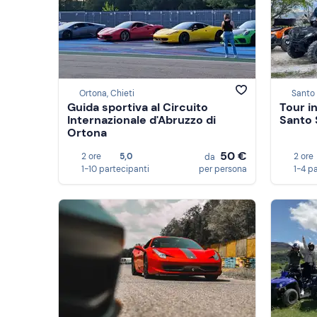
Ortona, Chieti
Santo 
Guida sportiva al Circuito
Tour i
Internazionale d'Abruzzo di
Santo 
Ortona
50 €
2 ore
5,0
2 ore
da
1-10 partecipanti
per persona
1-4 p