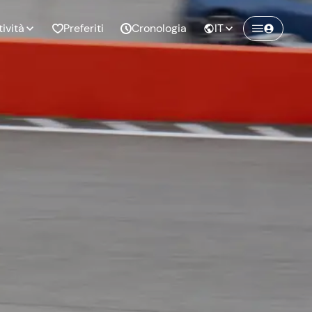
tività
Preferiti
Cronologia
IT
Crea un account Freedome
Unisciti a una community di avventurieri
nze di
Compleanno
come te e colleziona ricordi indimenticabili!
pia
Continua con l'email
o al
Addio al
bato
nubilato