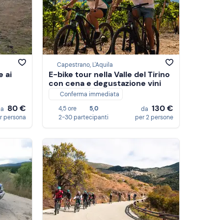
Capestrano, L'Aquila
e ai
E-bike tour nella Valle del Tirino
con cena e degustazione vini
Conferma immediata
80 €
130 €
4,5 ore
5,0
da
da
r persona
2-30 partecipanti
per 2 persone