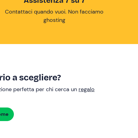
Assistenza 7 su 7
Contattaci quando vuoi. Non facciamo
ghosting
io a scegliere?
uzione perfetta per chi cerca un
regalo
dome