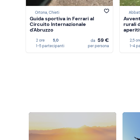
Ortona, Chieti
Abbat
Guida sportiva in Ferrari al
Avvent
Circuito Internazionale
rurali
d'Abruzzo
aperit
59 €
2 ore
5,0
2,5 or
da
1-5 partecipanti
per persona
1-4 p