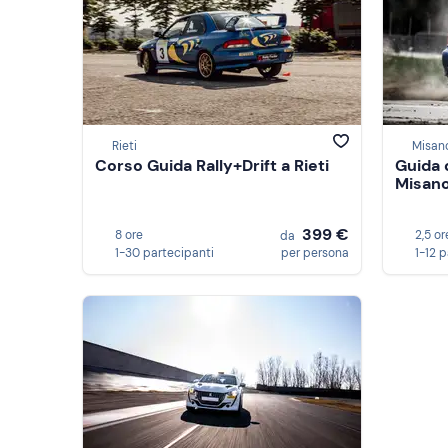
Rieti
Misano
Corso Guida Rally+Drift a Rieti
Guida d
Misano
399 €
8 ore
2,5 or
da
1-30 partecipanti
per persona
1-12 