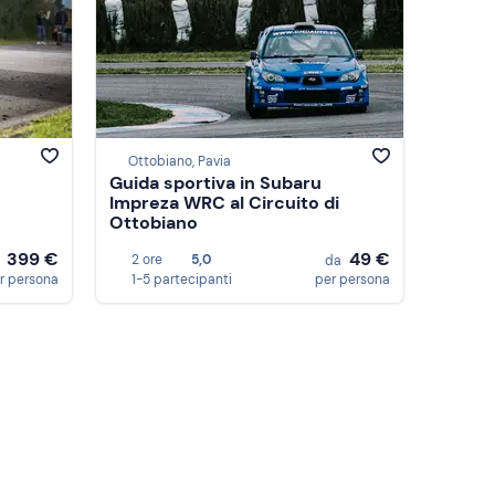
Ottobiano, Pavia
Guida sportiva in Subaru
Impreza WRC al Circuito di
Ottobiano
399 €
49 €
2 ore
5,0
a
da
r persona
1-5 partecipanti
per persona