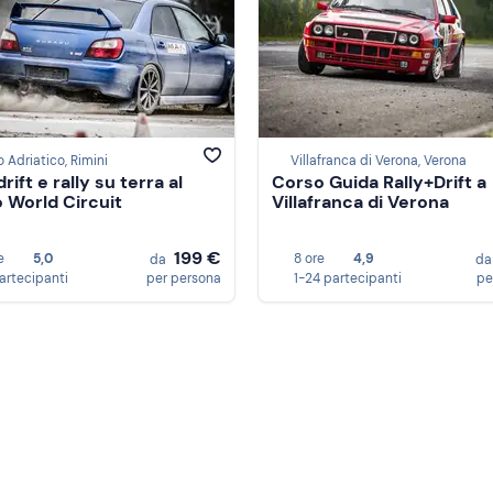
 Adriatico, Rimini
Villafranca di Verona, Verona
rift e rally su terra al
Corso Guida Rally+Drift a
 World Circuit
Villafranca di Verona
199 €
e
5,0
8 ore
4,9
da
d
partecipanti
per persona
1-24 partecipanti
pe