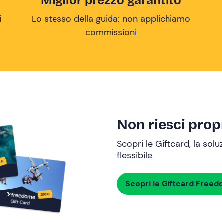
Miglior prezzo garantito
i
Lo stesso della guida: non applichiamo
commissioni
Non riesci propr
Scopri le Giftcard, la sol
flessibile
Scopri le Giftcard Free