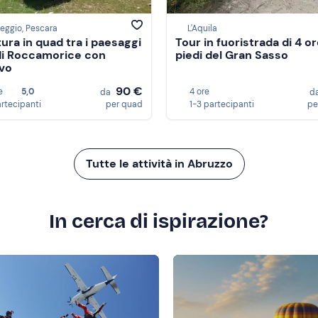
eggio, Pescara
L'Aquila
ura in quad tra i paesaggi
Tour in fuoristrada di 4 or
 di Roccamorice con
piedi del Gran Sasso
ivo
90 €
e
5,0
4 ore
da
d
artecipanti
per quad
1-3 partecipanti
pe
Tutte le attività in Abruzzo
In cerca di ispirazione?