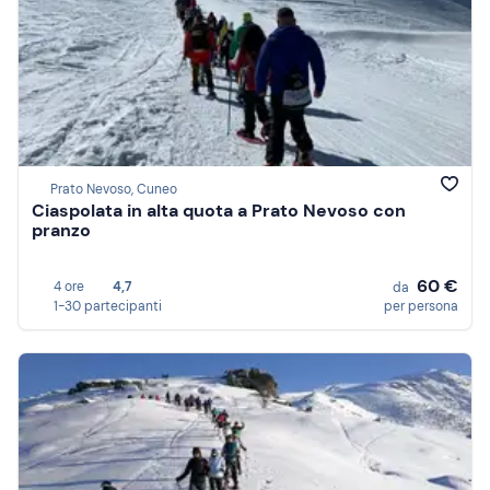
Prato Nevoso, Cuneo
Ciaspolata in alta quota a Prato Nevoso con
pranzo
60 €
4 ore
4,7
da
1-30 partecipanti
per persona