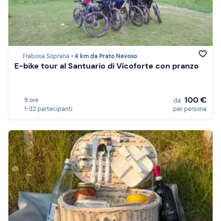
Frabosa Soprana •
4 km da Prato Nevoso
E-bike tour al Santuario di Vicoforte con pranzo
100 €
9 ore
da
1-32 partecipanti
per persona