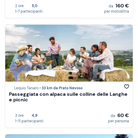
160 €
2 ore
5,0
da
1-7 partecipanti
per motoslitta
Lequio Tanaro •
33 km da Prato Nevoso
Passeggiata con alpaca sulle colline delle Langhe
e picnic
60 €
3 ore
4,9
da
1-11 partecipanti
per persona