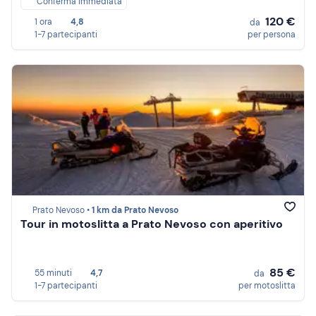
Conferma immediata
120 €
1 ora
4,8
da
1-7 partecipanti
per persona
Prato Nevoso •
1 km da Prato Nevoso
Tour in motoslitta a Prato Nevoso con aperitivo
85 €
55 minuti
4,7
da
1-7 partecipanti
per motoslitta