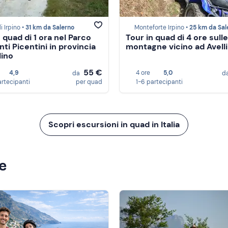
i Irpino •
31 km da Salerno
Monteforte Irpino •
25 km da Sal
 quad di 1 ora nel Parco
Tour in quad di 4 ore sulle
ti Picentini in provincia
montagne vicino ad Avell
lino
55 €
4,9
4 ore
5,0
da
d
artecipanti
per quad
1-6 partecipanti
Scopri escursioni in quad in Italia
ze