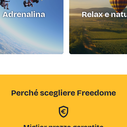
Adrenalina
Relax e nat
Perché scegliere Freedome