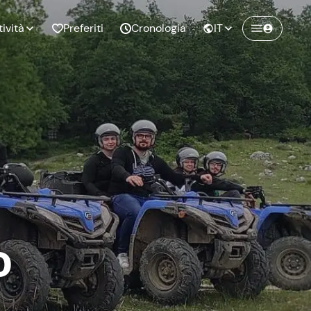
tività
Preferiti
Cronologia
IT
Crea un account Freedome
Unisciti a una community di avventurieri
nze di
Compleanno
come te e colleziona ricordi indimenticabili!
pia
Continua con l'email
o al
Addio al
bato
nubilato
o