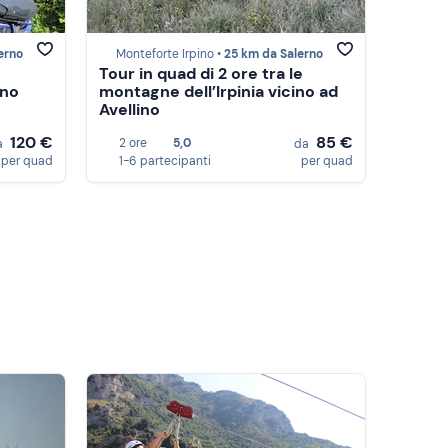
erno
Monteforte Irpino •
25 km da Salerno
Tour in quad di 2 ore tra le
ino
montagne dell’Irpinia vicino ad
Avellino
120 €
85 €
2 ore
5,0
a
da
per quad
1-6 partecipanti
per quad