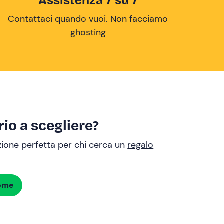
Assistenza 7 su 7
Contattaci quando vuoi. Non facciamo
ghosting
io a scegliere?
uzione perfetta per chi cerca un
regalo
dome