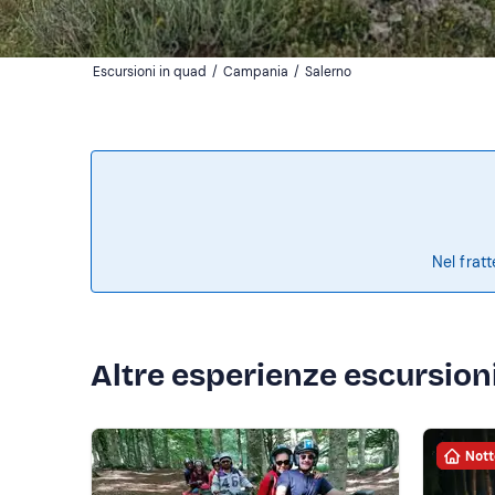
Escursioni in quad
/
Campania
/
Salerno
Nel frat
Altre esperienze escursioni
Nott