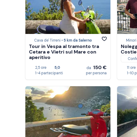
Cava de' Tirreni •
5 km da Salerno
Minori
Tour in Vespa al tramonto tra
Nolegg
Cetara e Vietri sul Mare con
Costie
aperitivo
Conf
150 €
2,5 ore
5,0
11 ore
da
1-4 partecipanti
per persona
1-10 