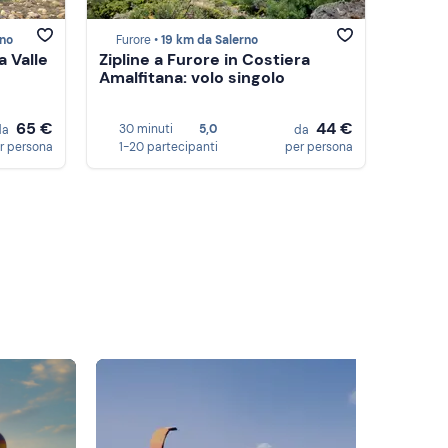
rno
Furore •
19 km da Salerno
a Valle
Zipline a Furore in Costiera
Amalfitana: volo singolo
65 €
44 €
30 minuti
5,0
da
da
r persona
1-20 partecipanti
per persona