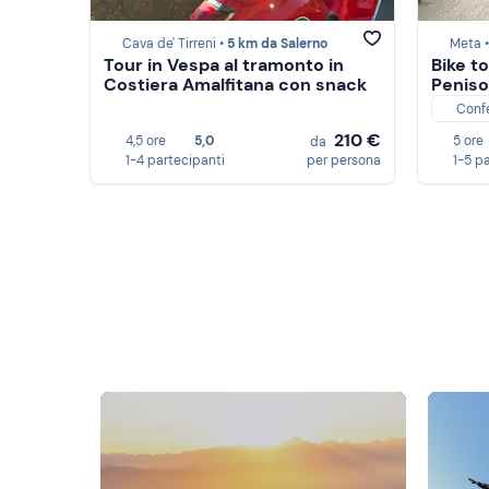
Cava de' Tirreni •
5 km da Salerno
Meta 
Tour in Vespa al tramonto in
Bike t
Costiera Amalfitana con snack
Peniso
Conf
210 €
4,5 ore
5,0
5 ore
da
1-4 partecipanti
per persona
1-5 p