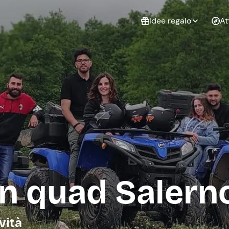
Idee regalo
At
Non sai cosa
regalare?
Esperienze da
Esperie
Gift Card Freedome
regalare
cop
Un regalo digitale che
lascia la libertà di
scegliere esperienze
outdoor in tutta Italia.
Regala una Gift Card
Laurea
Addi
celi
in quad Salern
vità