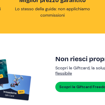
Miglior prezzo garantito
i
Lo stesso della guida: non applichiamo
commissioni
Non riesci propr
Scopri le Giftcard, la sol
flessibile
Scopri le Giftcard Free