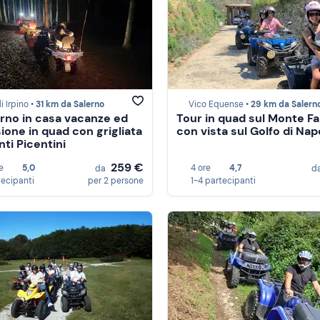
i Irpino •
31 km da Salerno
Vico Equense •
29 km da Salern
rno in casa vacanze ed
Tour in quad sul Monte Fa
ione in quad con grigliata
con vista sul Golfo di Nap
nti Picentini
259 €
e
5,0
4 ore
4,7
da
d
tecipanti
per 2 persone
1-4 partecipanti