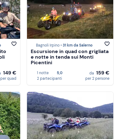
o
Bagnoli Irpino •
31 km da Salerno
ito
Escursione in quad con grigliata
oli
e notte in tenda sui Monti
Picentini
149 €
159 €
1 notte
5,0
a
da
per quad
2 partecipanti
per 2 persone