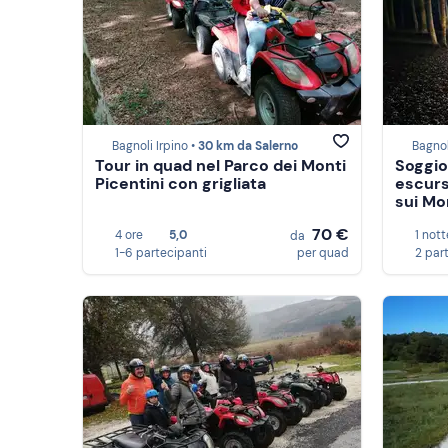
Bagnoli Irpino •
30 km da Salerno
Bagnol
Tour in quad nel Parco dei Monti
Soggio
Picentini con grigliata
escurs
sui Mo
70 €
4 ore
5,0
1 nott
da
1-6 partecipanti
per quad
2 par