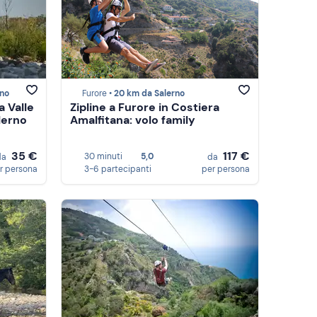
rno
Furore •
20 km da Salerno
a Valle
Zipline a Furore in Costiera
alerno
Amalfitana: volo family
35 €
117 €
30 minuti
5,0
da
da
r persona
3-6 partecipanti
per persona