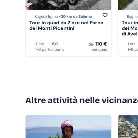
Bagnoli Irpino •
30 km da Salerno
Bagnol
Tour in quad da 2 ore nel Parco
Tour in
dei Monti Picentini
dei Mon
di Avel
110 €
2 ore
5,0
1 ora
da
1-6 partecipanti
per quad
1-6 p
Altre attività nelle vicinan