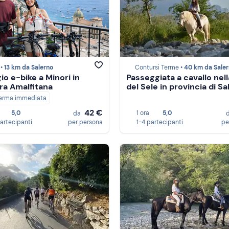
 •
13 km da Salerno
Contursi Terme •
40 km da Sale
io e-bike a Minori in
Passeggiata a cavallo nell
ra Amalfitana
del Sele in provincia di S
erma immediata
42 €
5,0
1 ora
5,0
da
partecipanti
per persona
1-4 partecipanti
pe