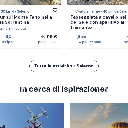
•
30 km da Salerno
Contursi Terme •
40 km da Sale
our sul Monte Faito nella
Passeggiata a cavallo nell
la Sorrentina
del Sele con aperitivo al
tramonto
erma immediata
99 €
5,0
1,5 ore
da
artecipanti
per persona
1-4 partecipanti
pe
Tutte le attività su Salerno
In cerca di ispirazione?