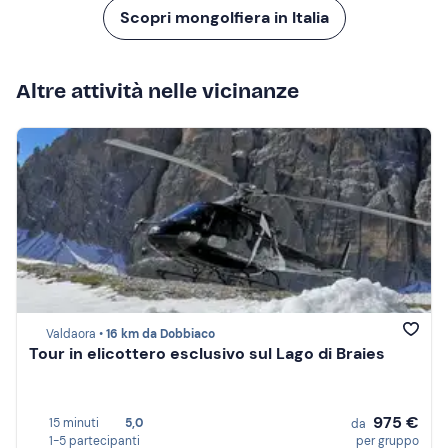
Scopri mongolfiera in Italia
Altre attività nelle vicinanze
Valdaora •
16 km da Dobbiaco
Tour in elicottero esclusivo sul Lago di Braies
975 €
15 minuti
5,0
da
1-5 partecipanti
per gruppo