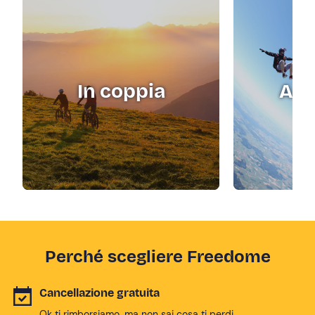
In coppia
Adr
Perché scegliere Freedome
Cancellazione gratuita
Ok ti rimborsiamo, ma non sai cosa ti perdi