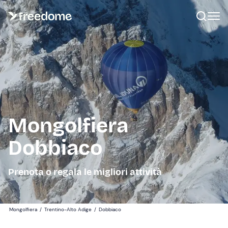
Mongolfiera
Dobbiaco
Prenota o regala le migliori attività
Mongolfiera
/
Trentino-Alto Adige
/
Dobbiaco