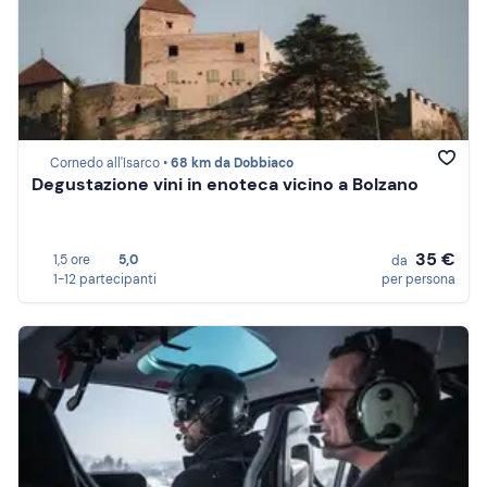
Cornedo all'Isarco •
68 km da Dobbiaco
Degustazione vini in enoteca vicino a Bolzano
35 €
1,5 ore
5,0
da
1-12 partecipanti
per persona