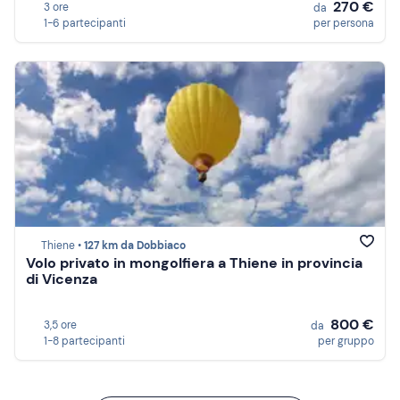
270 €
3 ore
da
1-6 partecipanti
per persona
Thiene •
127 km da Dobbiaco
Volo privato in mongolfiera a Thiene in provincia
di Vicenza
800 €
3,5 ore
da
1-8 partecipanti
per gruppo