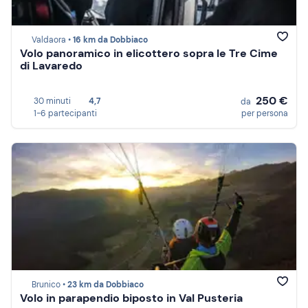
Valdaora •
16 km da Dobbiaco
Volo panoramico in elicottero sopra le Tre Cime
di Lavaredo
250 €
30 minuti
4,7
da
1-6 partecipanti
per persona
Brunico •
23 km da Dobbiaco
Volo in parapendio biposto in Val Pusteria