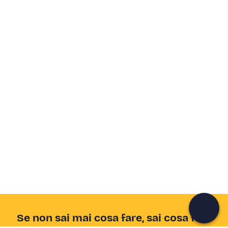
Crea un account Freedome
Unisciti a una community di avventurieri come te e
colleziona ricordi indimenticabili!
Continua con l'email
Se non sai mai cosa fare, sai cosa fare