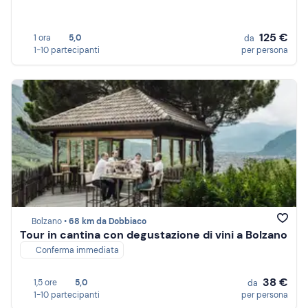
125 €
1 ora
5,0
da
1-10 partecipanti
per persona
Bolzano •
68 km da Dobbiaco
Tour in cantina con degustazione di vini a Bolzano
Conferma immediata
38 €
1,5 ore
5,0
da
1-10 partecipanti
per persona