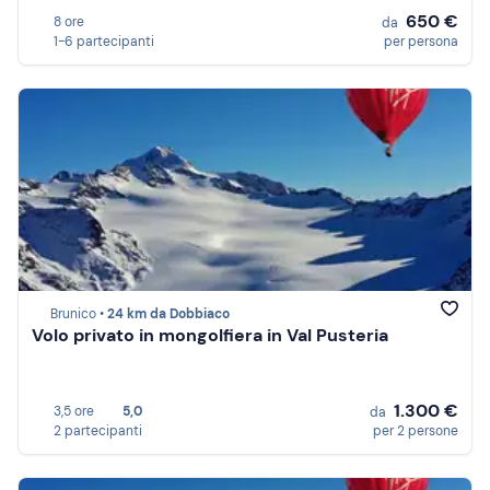
650 €
8 ore
da
1-6 partecipanti
per persona
Brunico •
24 km da Dobbiaco
Volo privato in mongolfiera in Val Pusteria
1.300 €
3,5 ore
5,0
da
2 partecipanti
per 2 persone