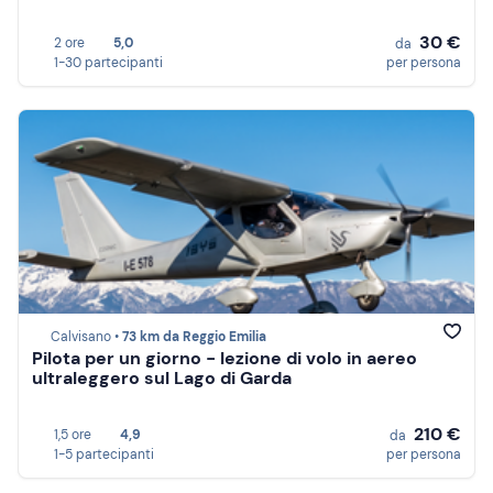
30 €
2 ore
5,0
da
1-30 partecipanti
per persona
Calvisano •
73 km da Reggio Emilia
Pilota per un giorno - lezione di volo in aereo
ultraleggero sul Lago di Garda
210 €
1,5 ore
4,9
da
1-5 partecipanti
per persona