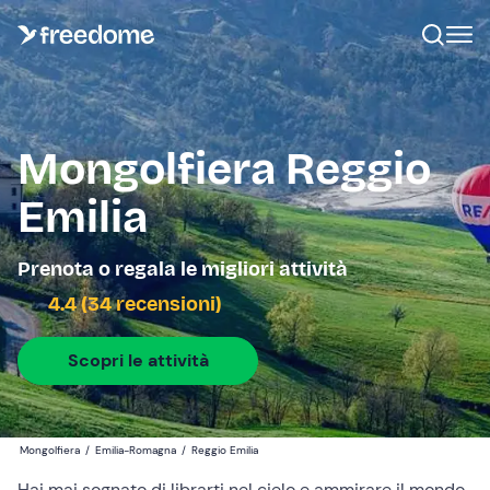
Mongolfiera Reggio
Emilia
Prenota o regala le migliori attività
4.4 (34 recensioni)
Scopri le attività
Mongolfiera
/
Emilia-Romagna
/
Reggio Emilia
Hai mai sognato di librarti nel cielo e ammirare il mondo