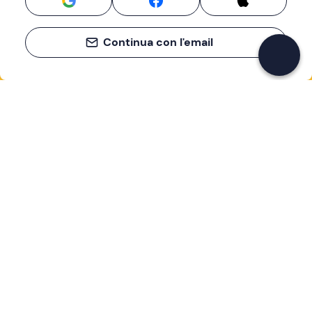
Continua con l'email
Se non sai mai cosa fare, sai cosa fare
Scrivi la tua email e scopri tante alternative all'aperitivo
e al divano
Indirizzo email
Iscriviti ora
Ho letto e accetto la
Privacy Policy