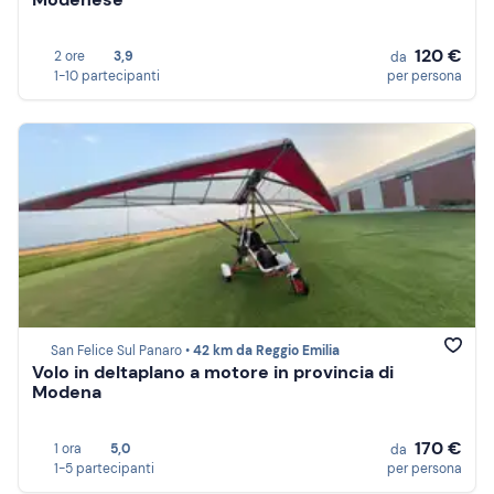
120 €
2 ore
3,9
da
1-10 partecipanti
per persona
San Felice Sul Panaro •
42 km da Reggio Emilia
Volo in deltaplano a motore in provincia di
Modena
170 €
1 ora
5,0
da
1-5 partecipanti
per persona