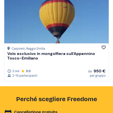
Carpineti
, Reggio Emilia
Volo esclusivo in mongolfiera sull'Appennino
Tosco-Emiliano
950 €
3 ore
5.0
da
2-10 partecipanti
per gruppo
Perché scegliere Freedome
Cancellazione gratuita