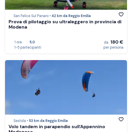
San Felice Sul Panaro •
42 km da Reggio Emilia
Prova di pilotaggio su ultraleggero in provincia di
Modena
180 €
1 ora
5,0
da
1-5 partecipanti
per persona
Sestola •
53 km da Reggio Emilia
Volo tandem in parapendio sull'Appennino
Modenese