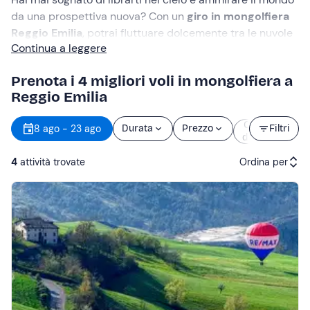
da una prospettiva nuova? Con un
giro in mongolfiera
Reggio Emilia
, potrai fluttuare dolcemente tra le nuvole
Continua a leggere
e lasciarti incantare dai colori e dalle forme del
paesaggio. Un’
esperienza unica
, quasi magica, da
Prenota i 4 migliori voli in mongolfiera a
provare
almeno una volta nella vita
!
Reggio Emilia
Orario
8 ago - 23 ago
Durata
Prezzo
Filtri
d’inizio
4
attività trovate
Ordina per
Attività consigliate
Prezzo (crescente)
Prezzo (decrescente)
Recensioni