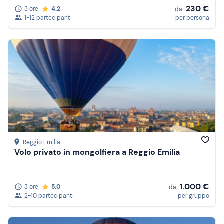
230 €
3 ore
4.2
da
1-12 partecipanti
per persona
Reggio Emilia
Volo privato in mongolfiera a Reggio Emilia
1.000 €
3 ore
5.0
da
2-10 partecipanti
per gruppo