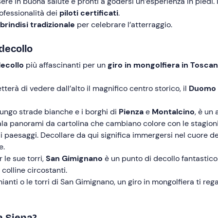
sere in buona salute e pronti a godersi un’esperienza in piedi.
rofessionalità dei
piloti certificati
.
brindisi tradizionale
per celebrare l’atterraggio.
 decollo
decollo
più affascinanti per un
giro in mongolfiera in Tosca
terà di vedere dall’alto il magnifico centro storico, il
Duomo
i lungo strade bianche e i borghi di
Pienza
e
Montalcino
, è un
ala panorami da cartolina che cambiano colore con le stagioni
di paesaggi. Decollare da qui significa immergersi nel cuore dell
e.
le sue torri,
San Gimignano
è un punto di decollo fantastico.
colline circostanti.
Chianti o le torri di San Gimignano, un giro in mongolfiera ti r
a Siena?