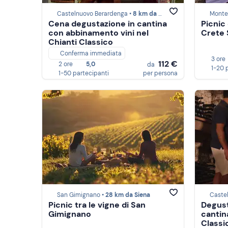
Castelnuovo Berardenga •
8 km da Siena
Monter
Cena degustazione in cantina
Picnic 
con abbinamento vini nel
Crete 
Chianti Classico
Conferma immediata
3 ore
112 €
2 ore
5,0
da
1-20 
1-50 partecipanti
per persona
San Gimignano •
28 km da Siena
Caste
Picnic tra le vigne di San
Degusta
Gimignano
cantin
Classi