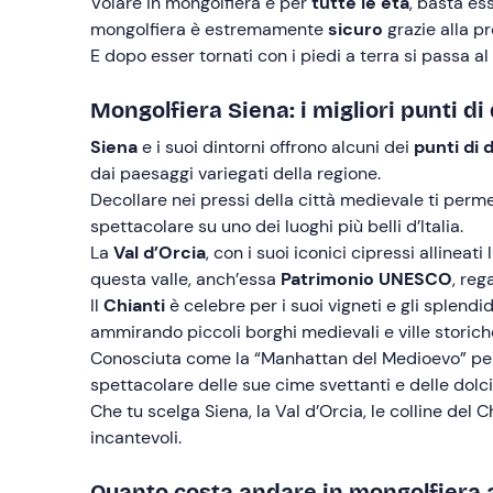
Volare in mongolfiera è per
tutte le età
, basta es
mongolfiera è estremamente
sicuro
grazie alla p
E dopo esser tornati con i piedi a terra si passa al
Mongolfiera Siena: i migliori punti di
Siena
e i suoi dintorni offrono alcuni dei
punti di 
dai paesaggi variegati della regione.
Decollare nei pressi della città medievale ti permet
spettacolare su uno dei luoghi più belli d’Italia.
La
Val d’Orcia
, con i suoi iconici cipressi allineat
questa valle, anch’essa
Patrimonio UNESCO
, reg
Il
Chianti
è celebre per i suoi vigneti e gli splendi
ammirando piccoli borghi medievali e ville storich
Conosciuta come la “Manhattan del Medioevo” per 
spettacolare delle sue cime svettanti e delle dolci 
Che tu scelga Siena, la Val d’Orcia, le colline del 
incantevoli.
Quanto costa andare in mongolfiera 