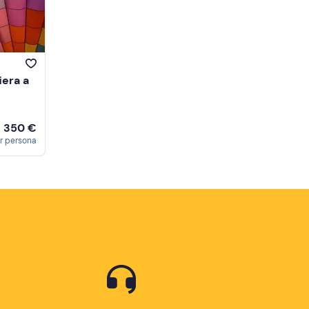
iera a
350 €
a
r persona