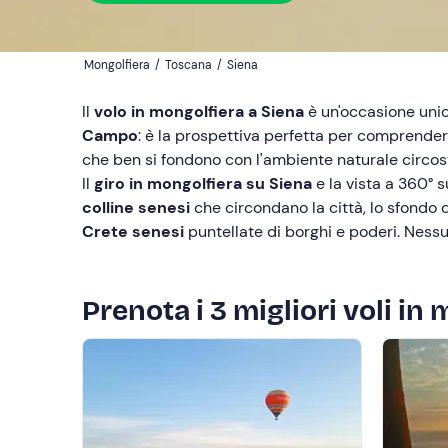
Mongolfiera
/
Toscana
/
Siena
Il
volo in mongolfiera a Siena
è un'occasione unic
Campo
: è la prospettiva perfetta per comprender
che ben si fondono con l'ambiente naturale circosta
Il
giro in mongolfiera su Siena
e la vista a 360° s
colline senesi
che circondano la città, lo sfondo 
Crete senesi
puntellate di borghi e poderi. Nessu
Prenota i 3 migliori voli in