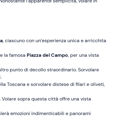
 Nonostante l’apparente semplicità, volare in
na
, ciascuno con un’esperienza unica e arricchita
e la famosa
Piazza del Campo
, per una vista
 altro punto di decollo straordinario. Sorvolare
.
a Toscana e sorvolare distese di filari e oliveti,
 Volare sopra questa città offre una vista
egalerà emozioni indimenticabili e panorami