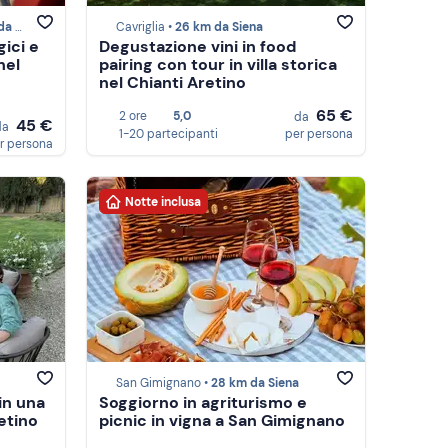
iena
Cavriglia •
26 km da Siena
gici e
Degustazione vini in food
nel
pairing con tour in villa storica
nel Chianti Aretino
65 €
2 ore
5,0
da
45 €
da
1-20 partecipanti
per persona
r persona
Notte inclusa
San Gimignano •
28 km da Siena
 in una
Soggiorno in agriturismo e
retino
picnic in vigna a San Gimignano