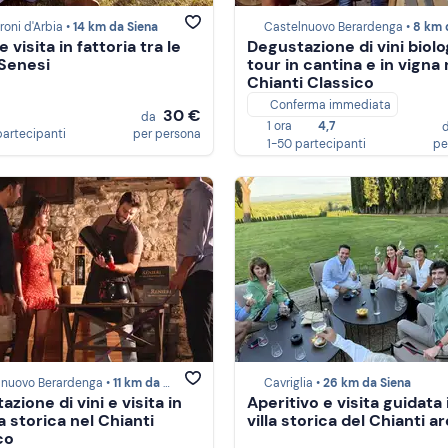
oni d'Arbia •
14 km da Siena
Castelnuovo Berardenga •
8 km da S
e visita in fattoria tra le
Degustazione di vini biolo
Senesi
tour in cantina e in vigna 
Chianti Classico
Conferma immediata
30 €
da
1 ora
4,7
partecipanti
per persona
1-50 partecipanti
pe
lnuovo Berardenga •
11 km da Siena
Cavriglia •
26 km da Siena
zione di vini e visita in
Aperitivo e visita guidata
a storica nel Chianti
villa storica del Chianti a
co