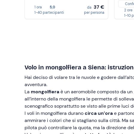
Conf
37 €
1 ora
5,0
da
2 ore
1-40 partecipanti
per persona
1-10 
Volo in mongolfiera a Siena: istruzioni
Hai deciso di volare tra le nuvole e godere dall’a
avventura.
La
mongolfiera
è un aeromobile composto da un
all’interno della mongolfiera le permette di solleva
scenografico soprattutto se visto alle prime luci de
I voli in mongolfiera durano
circa un’ora
e partono
ammirare i colori che si stagliano sulla città. Ma 
pilota può controllare la quota, ma la direzione de