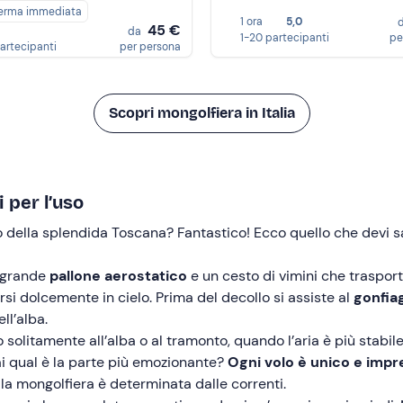
erma immediata
1 ora
5,0
45 €
da
1-20 partecipanti
pe
partecipanti
per persona
Scopri mongolfiera in Italia
 per l’uso
lto della splendida Toscana? Fantastico! Ecco quello che devi
 grande
pallone aerostatico
e un cesto di vimini che trasporta
rsi dolcemente in cielo. Prima del decollo si assiste al
gonfiag
ll’alba.
 solitamente all’alba o al tramonto, quando l’aria è più stabi
sai qual è la parte più emozionante?
Ogni volo è unico e impr
lla mongolfiera è determinata dalle correnti.