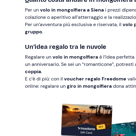
Per un
volo in mongolfiera a Siena
i prezzi dipen
colazione o aperitivo all’atterraggio e la realizzazi
Per un’avventura più esclusiva e riservata, il
volo 
gruppo
.
Un’idea regalo tra le nuvole
Regalare un
volo in mongolfiera
è l’idea perfett
un anniversario. Se sei un “romanticone”, potresti
coppia
.
E c’è di più: con il
voucher regalo Freedome
vali
online: regalare un
giro in mongolfiera
dona attim