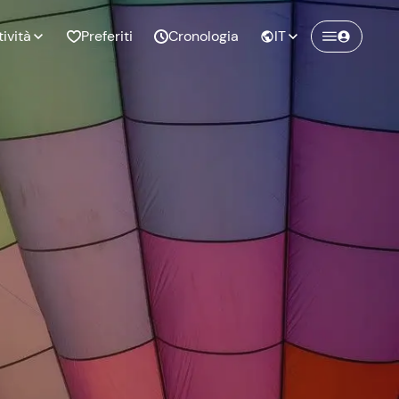
tività
Preferiti
Cronologia
IT
Crea un account Freedome
Unisciti a una community di avventurieri
nze di
Compleanno
come te e colleziona ricordi indimenticabili!
pia
Continua con l'email
o al
Addio al
bato
nubilato