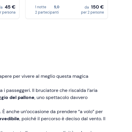
45 €
150 €
1 notte
5,0
da
da
r persona
2 partecipanti
per 2 persone
 sapere per vivere al meglio questa magica
 i passeggeri. Il bruciatore che riscalda l’aria
gio del pallone
, uno spettacolo davvero
le. È anche un’occasione da prendere “a volo” per
evedibile
, poiché il percorso è deciso dal vento. Il