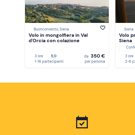
Buonconvento, Siena
Siena
Volo in mongolfiera in Val
Volo p
d'Orcia con colazione
Siena
Conf
350 €
3 ore
5,0
3 ore
da
1-16 partecipanti
per persona
2-6 p