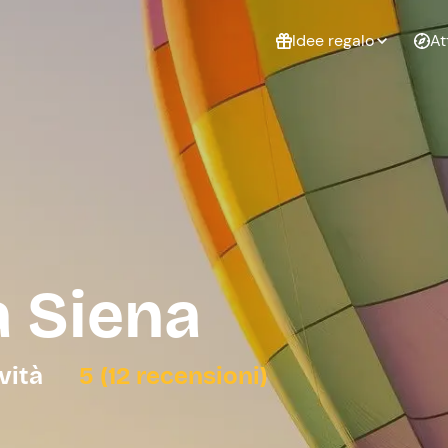
Idee regalo
At
Non sai cosa
regalare?
Esperienze da
Esperie
Gift Card Freedome
regalare
cop
Un regalo digitale che
lascia la libertà di
scegliere esperienze
outdoor in tutta Italia.
a Siena
Regala una Gift Card
Laurea
Addi
celi
ività
5 (12 recensioni)