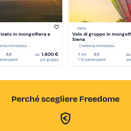
Siena
rivato in mongolfiera a
Volo di gruppo in mongolf
Siena
erma immediata
Conferma immediata
1.800 €
5,0
3 ore
5,0
da
d
artecipanti
per gruppo
1-10 partecipanti
pe
Perché scegliere Freedome