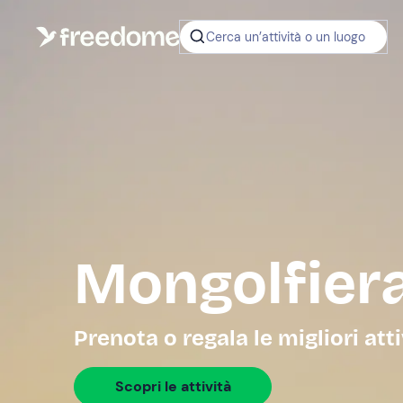
Cerca un’attività o un luogo
Mongolfier
Prenota o regala le migliori att
Scopri le attività