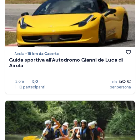
Airola •
19 km da Caserta
Guida sportiva all'Autodromo Gianni de Luca di
Airola
50 €
2 ore
5,0
da
1-10 partecipanti
per persona