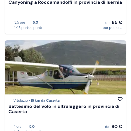
Canyoning a Roccamandolfi in provincia di Isernia
65 €
3,5 ore
5,0
da
1-18 partecipanti
per persona
Vitulazio •
15 km da Caserta
Battesimo del volo in ultraleggero in provincia di
Caserta
80 €
1 ora
5,0
da