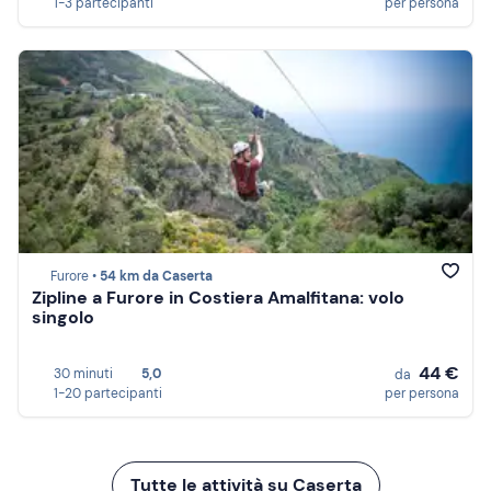
1-3 partecipanti
per persona
Furore •
54 km da Caserta
Zipline a Furore in Costiera Amalfitana: volo
singolo
44 €
30 minuti
5,0
da
1-20 partecipanti
per persona
Tutte le attività su Caserta