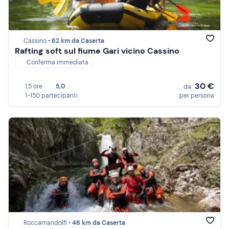
Cassino •
62 km da Caserta
Rafting soft sul fiume Gari vicino Cassino
Conferma immediata
30 €
1,5 ore
5,0
da
1-150 partecipanti
per persona
Roccamandolfi •
46 km da Caserta