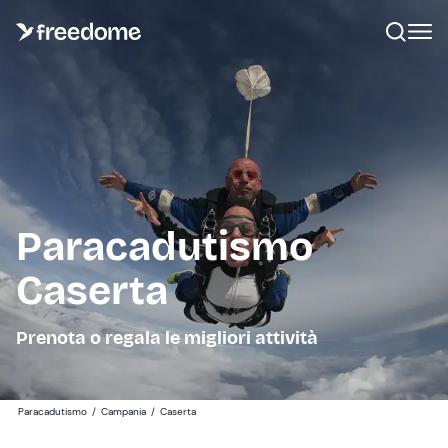
Paracadutismo
Caserta
Prenota o regala le migliori attività
Paracadutismo
/
Campania
/
Caserta