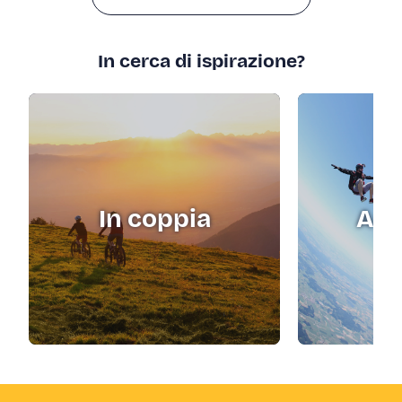
In cerca di ispirazione?
In coppia
Adr