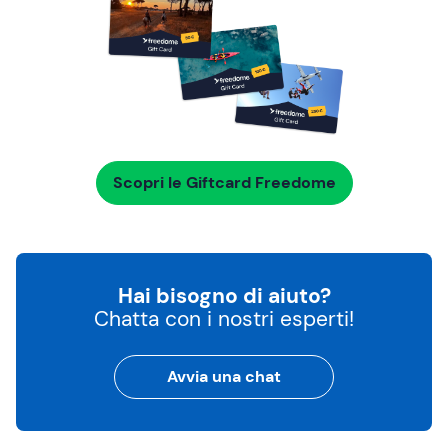
Scopri le Giftcard Freedome
Hai bisogno di aiuto?
Chatta con i nostri esperti!
Avvia una chat