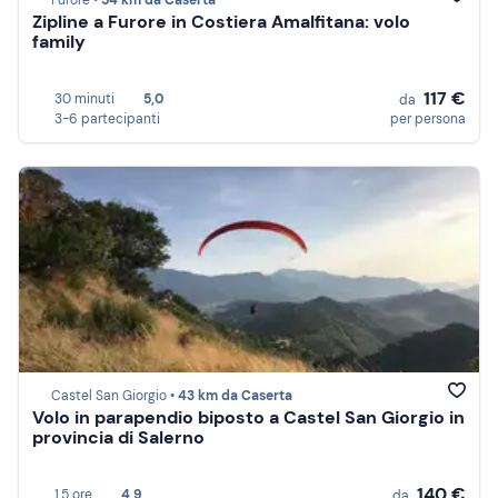
Furore •
54 km da Caserta
Zipline a Furore in Costiera Amalfitana: volo
family
117 €
30 minuti
5,0
da
3-6 partecipanti
per persona
Castel San Giorgio •
43 km da Caserta
Volo in parapendio biposto a Castel San Giorgio in
provincia di Salerno
140 €
1,5 ore
4,9
da