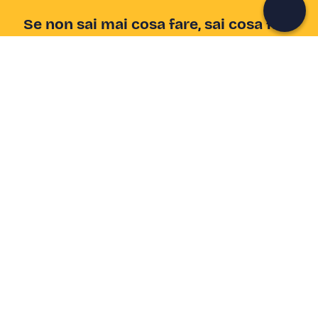
Se non sai mai cosa fare, sai cosa fare
Scrivi la tua email e scopri tante alternative all'aperitivo
e al divano
Indirizzo email
Iscriviti ora
Ho letto e accetto la
Privacy Policy
Supporto
Centro assistenza