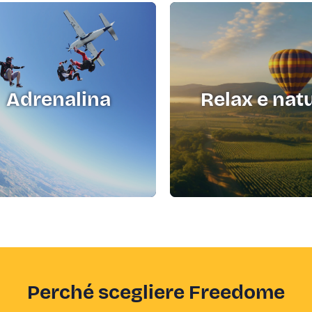
Adrenalina
Relax e nat
Perché scegliere Freedome