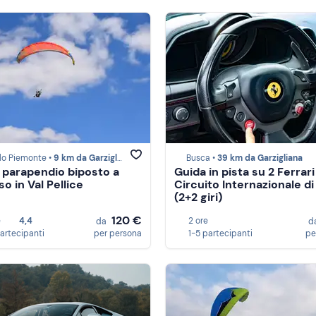
lo Piemonte •
9 km da Garzigliana
Busca •
39 km da Garzigliana
n parapendio biposto a
Guida in pista su 2 Ferrari
o in Val Pellice
Circuito Internazionale d
(2+2 giri)
120 €
e
4,4
2 ore
da
d
partecipanti
per persona
1-5 partecipanti
pe