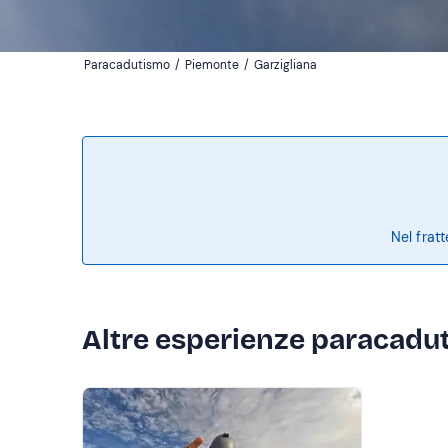
Paracadutismo
/
Piemonte
/
Garzigliana
Nel frat
Altre esperienze paracadut