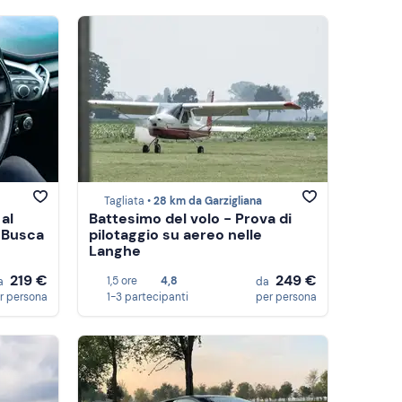
Tagliata •
28 km da Garzigliana
 al
Battesimo del volo - Prova di
i Busca
pilotaggio su aereo nelle
Langhe
219 €
249 €
1,5 ore
4,8
a
da
r persona
1-3 partecipanti
per persona