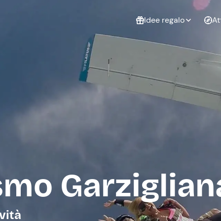
Idee regalo
At
Non sai cosa
regalare?
Esperienze da
Esperie
Gift Card Freedome
regalare
cop
Un regalo digitale che
lascia la libertà di
scegliere esperienze
outdoor in tutta Italia.
Regala una Gift Card
Laurea
Addi
celi
smo Garziglian
vità