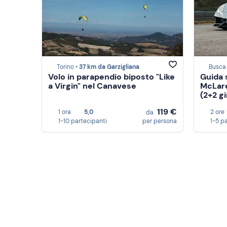
Torino •
37 km da Garzigliana
Busca
Volo in parapendio biposto "Like
Guida 
a Virgin" nel Canavese
McLare
(2+2 gi
119 €
1 ora
5,0
2 ore
da
1-10 partecipanti
per persona
1-5 p