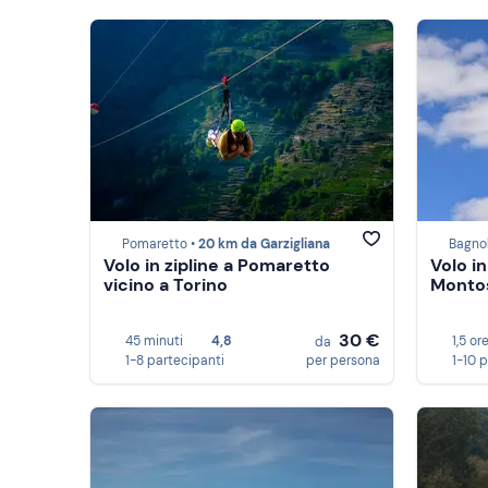
Pomaretto •
20 km da Garzigliana
Bagno
Volo in zipline a Pomaretto
Volo i
vicino a Torino
Montos
30 €
45 minuti
4,8
1,5 or
da
1-8 partecipanti
per persona
1-10 