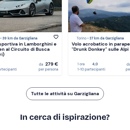
 •
39 km da Garzigliana
Torino •
37 km da Garzigliana
sportiva in Lamborghini e
Volo acrobatico in parap
n al Circuito di Busca
"Drunk Donkey" sulle Alpi
ri)
279 €
1 ora
4,0
da
d
artecipanti
per persona
1-10 partecipanti
pe
Tutte le attività su Garzigliana
In cerca di ispirazione?