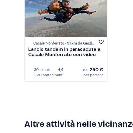
Casale Monferrato •
91 km da Garzigliana
Lancio tandem in paracadute a
Casale Monferrato con video
250 €
30 minuti
4,6
da
1-30 partecipanti
per persona
Altre attività nelle vicinan