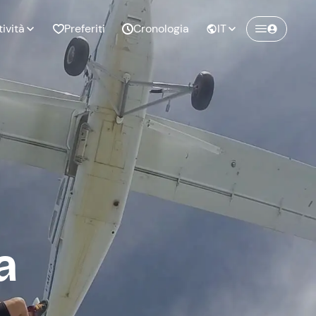
tività
Preferiti
Cronologia
IT
Crea un account Freedome
Unisciti a una community di avventurieri
nze di
Compleanno
come te e colleziona ricordi indimenticabili!
pia
Continua con l'email
o al
Addio al
bato
nubilato
a