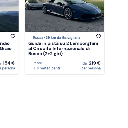
Busca •
39 km da Garzigliana
endio
Guida in pista su 2 Lamborghini
 Graie
al Circuito Internazionale di
Busca (2+2 giri)
154 €
219 €
2 ore
a
da
r persona
1-5 partecipanti
per persona