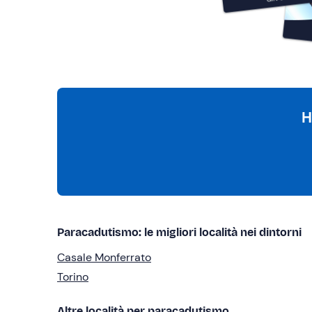
H
Paracadutismo: le migliori località nei dintorni
Casale Monferrato
Torino
Altre località per paracadutismo