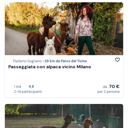
Paderno Dugnano •
29 km da Parco del Ticino
Passeggiata con alpaca vicino Milano
70 €
1 ora
4,9
da
2-14 partecipanti
per 2 persone