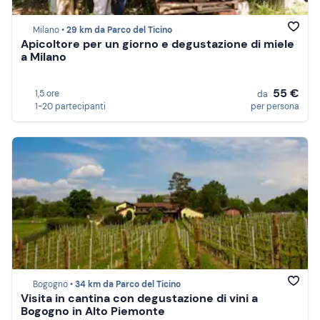
Milano •
29 km da Parco del Ticino
Apicoltore per un giorno e degustazione di miele
a Milano
55 €
1,5 ore
da
1-20 partecipanti
per persona
Bogogno •
34 km da Parco del Ticino
Visita in cantina con degustazione di vini a
Bogogno in Alto Piemonte