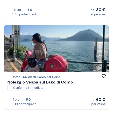
30 €
1,5 ore
5,0
da
1-25 partecipanti
per persona
Como •
44 km da Parco del Ticino
Noleggio Vespa sul Lago di Como
Conferma immediata
60 €
4 ore
5,0
da
1-10 partecipanti
per Vespa