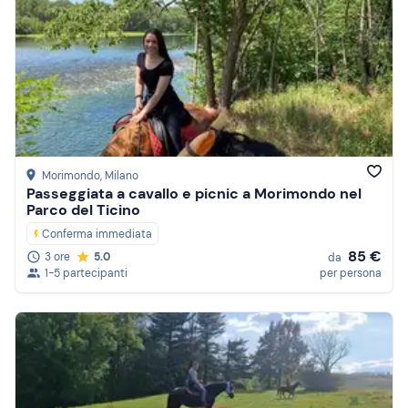
Morimondo
, Milano
Passeggiata a cavallo e picnic a Morimondo nel
Parco del Ticino
Conferma immediata
85 €
3 ore
5.0
da
1-5 partecipanti
per persona