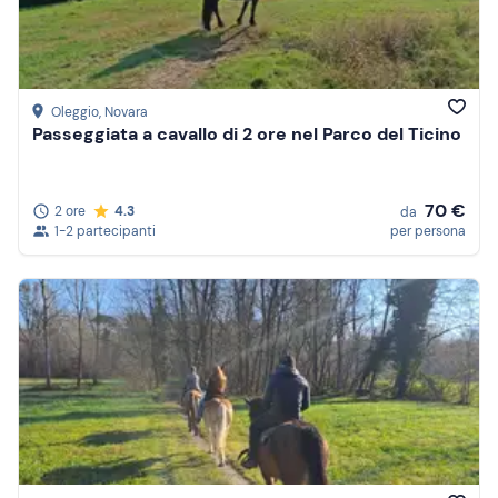
Oleggio
, Novara
Passeggiata a cavallo di 2 ore nel Parco del Ticino
70 €
2 ore
4.3
da
1-2 partecipanti
per persona