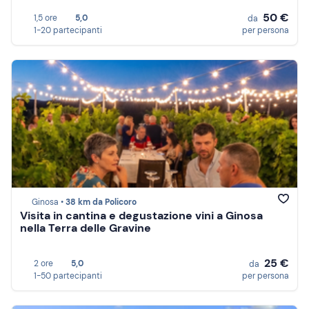
50 €
1,5 ore
5,0
da
1-20 partecipanti
per persona
Ginosa •
38 km da Policoro
Visita in cantina e degustazione vini a Ginosa
nella Terra delle Gravine
25 €
2 ore
5,0
da
1-50 partecipanti
per persona