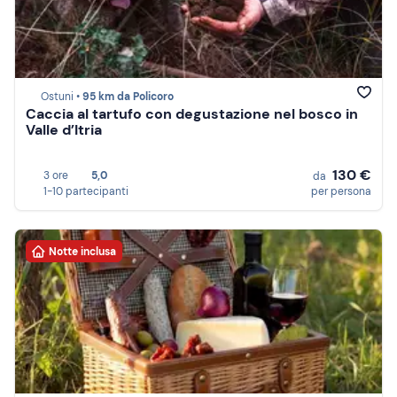
Ostuni •
95 km da Policoro
Caccia al tartufo con degustazione nel bosco in
Valle d’Itria
130 €
3 ore
5,0
da
1-10 partecipanti
per persona
Notte inclusa