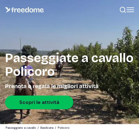
Passeggiate a cavallo
Policoro
Prenota o regala le migliori attività
Scopri le attività
Passeggiate a cavallo
/
Basilicata
/
Policoro