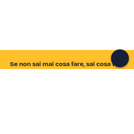
Crea un account Freedome
Unisciti a una community di avventurieri come te e
colleziona ricordi indimenticabili!
Continua con l'email
Se non sai mai cosa fare, sai cosa fare
Scrivi la tua email e scopri tante alternative all'aperitivo
e al divano
Indirizzo email
Iscriviti ora
Ho letto e accetto la
Privacy Policy