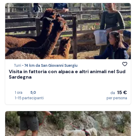
Turri •
74 km da San Giovanni Suergiu
Visita in fattoria con alpaca e altri animali nel Sud
Sardegna
15 €
1 ora
5,0
da
1-15 partecipanti
per persona