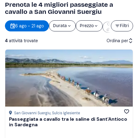
Prenota le 4 migliori passeggiate a
cavallo a San Giovanni Suergiu
Orario
6 ago - 21 ago
Durata
Prezzo
Filtri
d’inizio
4
attività trovate
Ordina per
Attività consigliate
Prezzo (crescente)
Prezzo (decrescente)
Recensioni
San Giovanni Suergiu
, Sulcis Iglesiente
Passeggiata a cavallo tra le saline di Sant'Antioco
in Sardegna