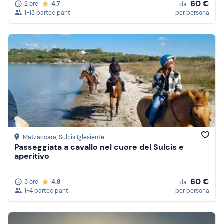
60 €
2 ore
4.7
da
1-13 partecipanti
per persona
Matzaccara
, Sulcis Iglesiente
Passeggiata a cavallo nel cuore del Sulcis e
aperitivo
60 €
3 ore
4.8
da
1-4 partecipanti
per persona