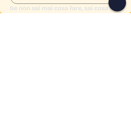
Se non sai mai cosa fare, sai cosa fare
Scrivi la tua email e scopri tante alternative all'aperitivo
e al divano
Indirizzo email
Iscriviti ora
Ho letto e accetto la
Privacy Policy
Supporto
Centro assistenza
Azienda