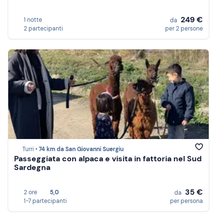
249 €
1 notte
da
2 partecipanti
per 2 persone
Turri •
74 km da San Giovanni Suergiu
Passeggiata con alpaca e visita in fattoria nel Sud
Sardegna
35 €
2 ore
5,0
da
1-7 partecipanti
per persona