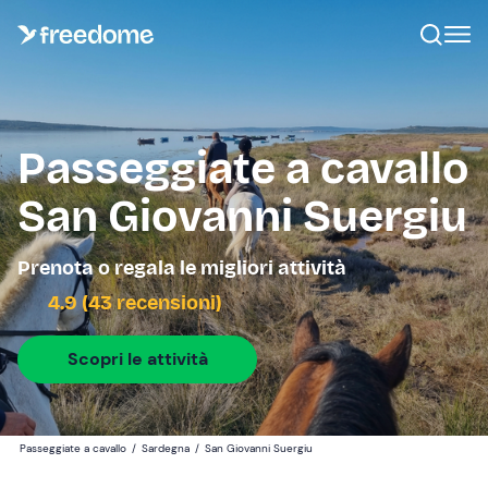
Passeggiate a cavallo
San Giovanni Suergiu
Prenota o regala le migliori attività
4.9 (43 recensioni)
Scopri le attività
Passeggiate a cavallo
/
Sardegna
/
San Giovanni Suergiu