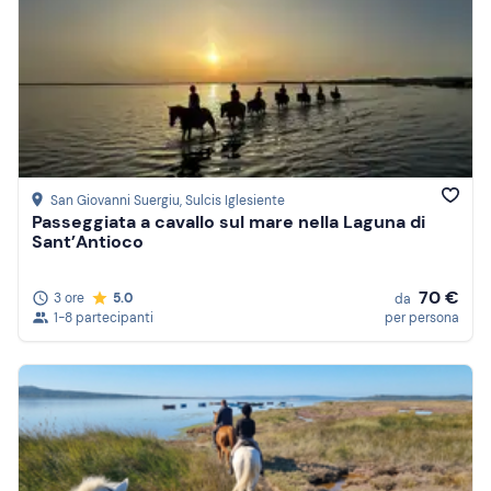
San Giovanni Suergiu
, Sulcis Iglesiente
Passeggiata a cavallo sul mare nella Laguna di
Sant’Antioco
70 €
3 ore
5.0
da
1-8 partecipanti
per persona