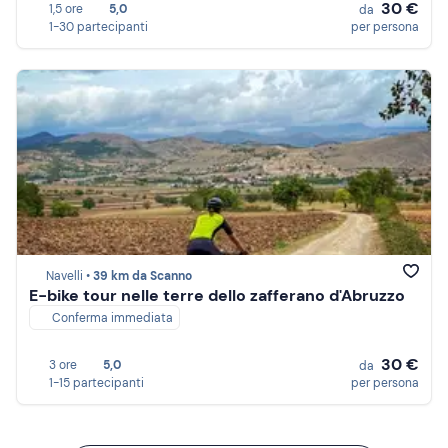
30 €
1,5 ore
5,0
da
1-30 partecipanti
per persona
Navelli •
39 km da Scanno
E-bike tour nelle terre dello zafferano d'Abruzzo
Conferma immediata
30 €
3 ore
5,0
da
1-15 partecipanti
per persona