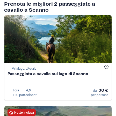
Prenota le migliori 2 passeggiate a
cavallo a Scanno
Villalago, L'Aquila
Passeggiata a cavallo sul lago di Scanno
30 €
1 ora
4,6
da
1-10 partecipanti
per persona
Notte inclusa