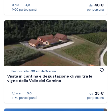
40 €
3 ore
4,8
da
1-20 partecipanti
per persona
Broccostella •
30 km da Scanno
Visita in cantina e degustazione di vini tra le
vigne della Valle del Comino
25 €
1,5 ore
5,0
da
1-30 partecipanti
per persona