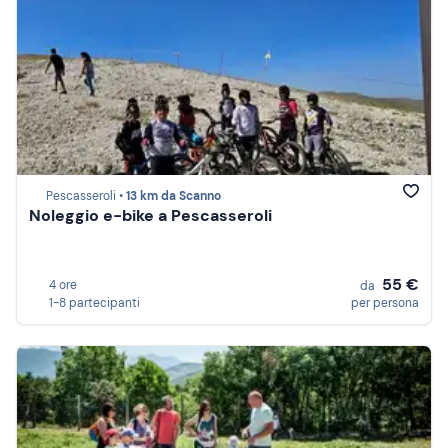
Pescasseroli •
13 km da Scanno
Noleggio e-bike a Pescasseroli
55 €
4 ore
da
1-8 partecipanti
per persona