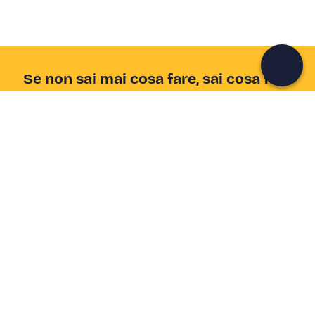
Continua con l'email
Se non sai mai cosa fare, sai cosa fare
Scrivi la tua email e scopri tante alternative all'aperitivo
e al divano
Indirizzo email
Iscriviti ora
Ho letto e accetto la
Privacy Policy