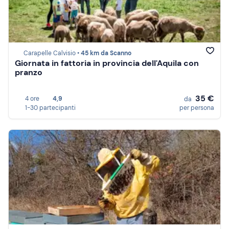
Carapelle Calvisio •
45 km da Scanno
Giornata in fattoria in provincia dell'Aquila con
pranzo
35 €
4 ore
4,9
da
1-30 partecipanti
per persona