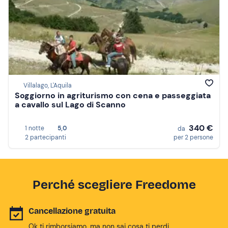
Villalago, L'Aquila
Soggiorno in agriturismo con cena e passeggiata
a cavallo sul Lago di Scanno
340 €
1 notte
5,0
da
2 partecipanti
per 2 persone
Perché scegliere Freedome
Cancellazione gratuita
Ok ti rimborsiamo, ma non sai cosa ti perdi