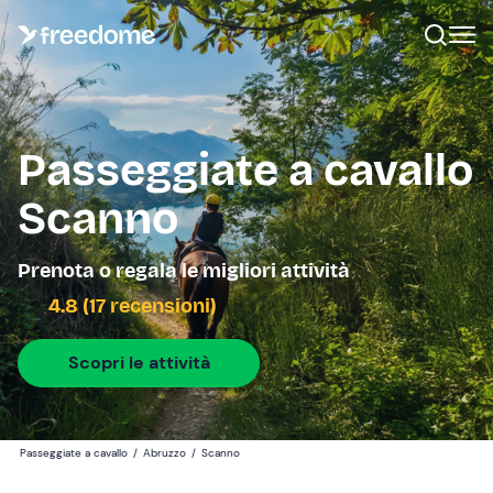
Passeggiate a cavallo
Scanno
Prenota o regala le migliori attività
4.8 (17 recensioni)
Scopri le attività
Passeggiate a cavallo
/
Abruzzo
/
Scanno