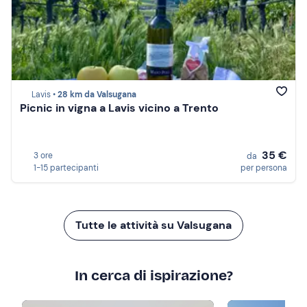
Lavis •
28 km da Valsugana
Picnic in vigna a Lavis vicino a Trento
35 €
3 ore
da
1-15 partecipanti
per persona
Tutte le attività su Valsugana
In cerca di ispirazione?