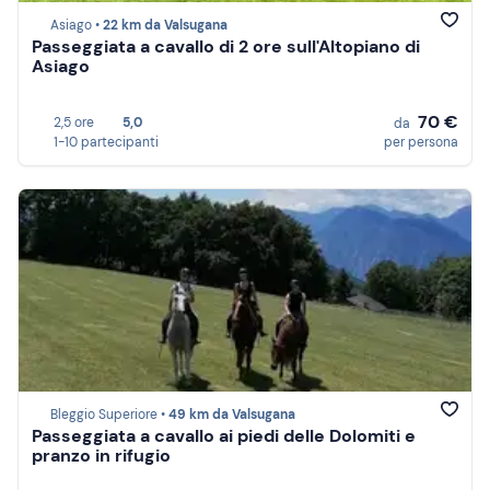
Asiago •
22 km da Valsugana
Passeggiata a cavallo di 2 ore sull'Altopiano di
Asiago
70 €
2,5 ore
5,0
da
1-10 partecipanti
per persona
Bleggio Superiore •
49 km da Valsugana
Passeggiata a cavallo ai piedi delle Dolomiti e
pranzo in rifugio