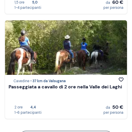
60 €
1,5 ore
5,0
da
1-4 partecipanti
per persona
Cavedine •
37 km da Valsugana
Passeggiata a cavallo di 2 ore nella Valle dei Laghi
50 €
2 ore
4,4
da
1-6 partecipanti
per persona