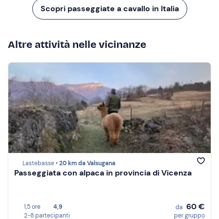
Scopri passeggiate a cavallo in Italia
Altre attività nelle vicinanze
Lastebasse •
20 km da Valsugana
Passeggiata con alpaca in provincia di Vicenza
60 €
1,5 ore
4,9
da
2-8 partecipanti
per gruppo