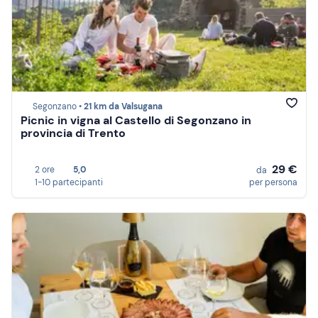
Segonzano •
21 km da Valsugana
Picnic in vigna al Castello di Segonzano in
provincia di Trento
29 €
2 ore
5,0
da
1-10 partecipanti
per persona