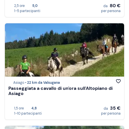
80 €
2,5 ore
5,0
da
1-5 partecipanti
per persona
Asiago •
22 km da Valsugana
Passeggiata a cavallo di un'ora sull'Altopiano di
Asiago
35 €
1,5 ore
4,8
da
1-10 partecipanti
per persona