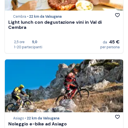
Cembra •
22 km da Valsugana
Light lunch con degustazione vini in Val di
Cembra
45 €
2,5 ore
5,0
da
1-20 partecipanti
per persona
Asiago •
22 km da Valsugana
Noleggio e-bike ad Asiago