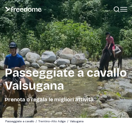
Passeggiate a cavallo
Valsugana
Prenota o regala le migliori attività
Passeggiate a cavallo
/
Trentino-Alto Adige
/
Valsugana