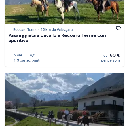
Recoaro Terme •
45 km da Valsugana
Passeggiata a cavallo a Recoaro Terme con
aperitivo
60 €
2 ore
4,0
da
1-3 partecipanti
per persona