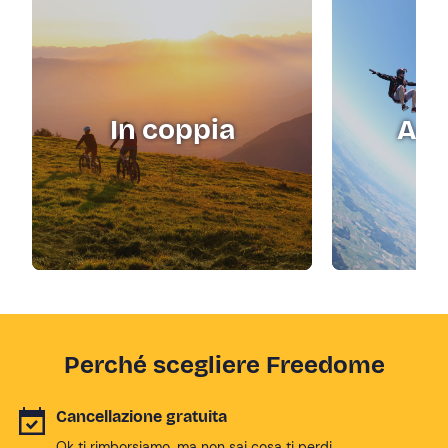
In coppia
Adr
Perché scegliere Freedome
Cancellazione gratuita
Ok ti rimborsiamo, ma non sai cosa ti perdi