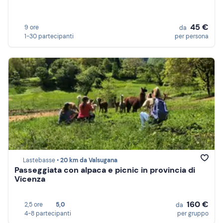
45 €
9 ore
da
1-30 partecipanti
per persona
Lastebasse •
20 km da Valsugana
Passeggiata con alpaca e picnic in provincia di
Vicenza
160 €
2,5 ore
5,0
da
4-8 partecipanti
per gruppo