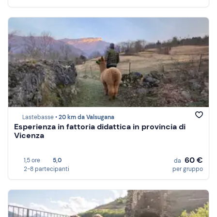
Lastebasse •
20 km da Valsugana
Esperienza in fattoria didattica in provincia di
Vicenza
60 €
1,5 ore
5,0
da
2-8 partecipanti
per gruppo