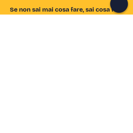
Se non sai mai cosa fare, sai cosa fare
Scrivi la tua email e scopri tante alternative all'aperitivo
e al divano
Indirizzo email
Iscriviti ora
Ho letto e accetto la
Privacy Policy
Supporto
Centro assistenza