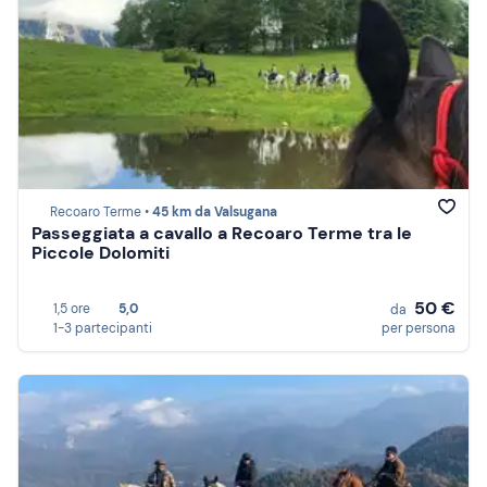
Recoaro Terme •
45 km da Valsugana
Passeggiata a cavallo a Recoaro Terme tra le
Piccole Dolomiti
50 €
1,5 ore
5,0
da
1-3 partecipanti
per persona