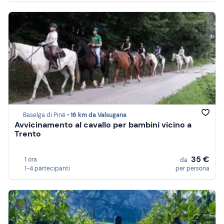
Baselga di Piné •
16 km da Valsugana
Avvicinamento al cavallo per bambini vicino a
Trento
35 €
1 ora
da
1-4 partecipanti
per persona