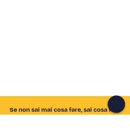
Crea un account Freedome
Unisciti a una community di avventurieri come te e
colleziona ricordi indimenticabili!
Continua con l'email
Se non sai mai cosa fare, sai cosa fare
Scrivi la tua email e scopri tante alternative all'aperitivo
e al divano