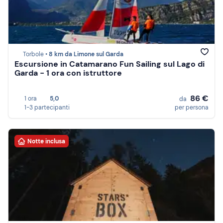
Torbole •
8 km da Limone sul Garda
Escursione in Catamarano Fun Sailing sul Lago di
Garda - 1 ora con istruttore
86 €
1 ora
5,0
da
1-3 partecipanti
per persona
Notte inclusa