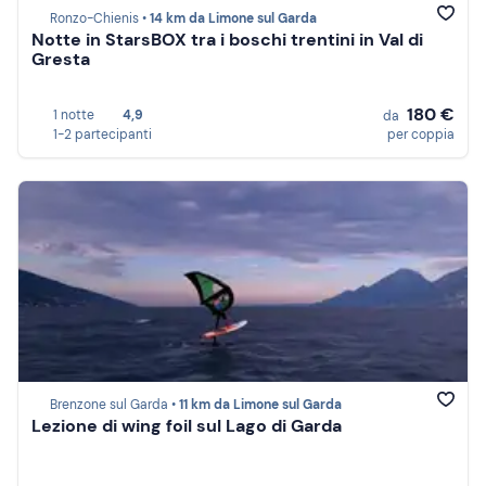
Ronzo-Chienis •
14 km da Limone sul Garda
Notte in StarsBOX tra i boschi trentini in Val di
Gresta
180 €
1 notte
4,9
da
1-2 partecipanti
per coppia
Brenzone sul Garda •
11 km da Limone sul Garda
Lezione di wing foil sul Lago di Garda