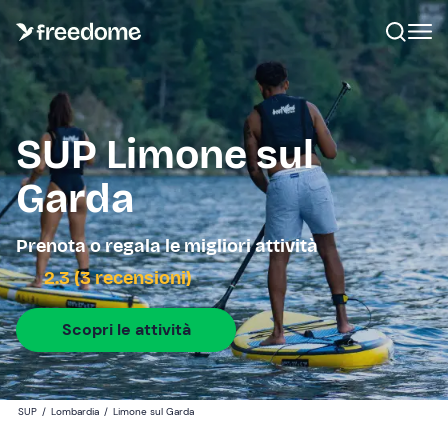
SUP Limone sul
Garda
Prenota o regala le migliori attività
2.3 (3 recensioni)
Scopri le attività
SUP
/
Lombardia
/
Limone sul Garda