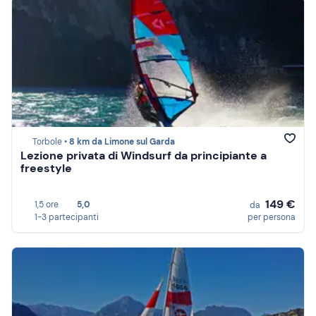
Torbole •
8 km da Limone sul Garda
Lezione privata di Windsurf da principiante a
freestyle
149 €
1,5 ore
5,0
da
1-3 partecipanti
per persona