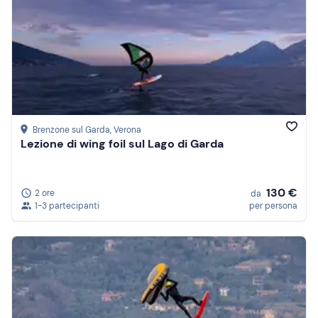
Brenzone sul Garda
, Verona
Lezione di wing foil sul Lago di Garda
130 €
2 ore
da
1-3 partecipanti
per persona