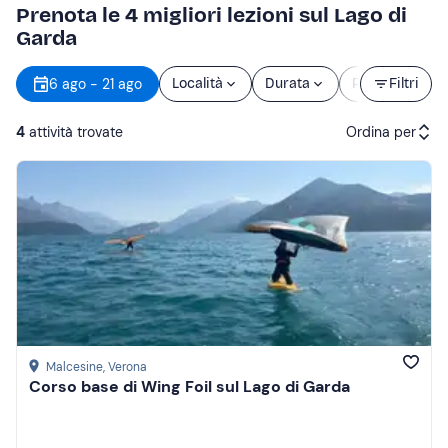
Prenota le 4 migliori lezioni sul Lago di
Garda
O
6 ago - 21 ago
Località
Durata
Prezzo
Filtri
d
4
attività trovate
Ordina per
Attività consigliate
Prezzo (crescente)
Prezzo (decrescente)
Recensioni
Malcesine
, Verona
Corso base di Wing Foil sul Lago di Garda