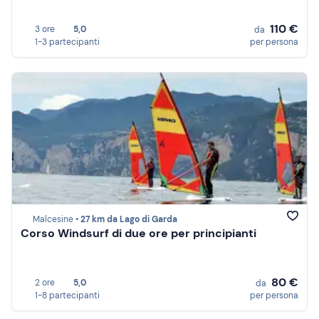
110 €
3 ore
5,0
da
1-3 partecipanti
per persona
Malcesine •
27 km da Lago di Garda
Corso Windsurf di due ore per principianti
80 €
2 ore
5,0
da
1-8 partecipanti
per persona