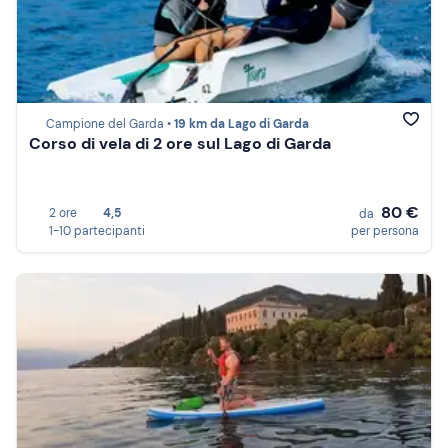
Campione del Garda •
19 km da Lago di Garda
Corso di vela di 2 ore sul Lago di Garda
80 €
2 ore
4,5
da
1-10 partecipanti
per persona