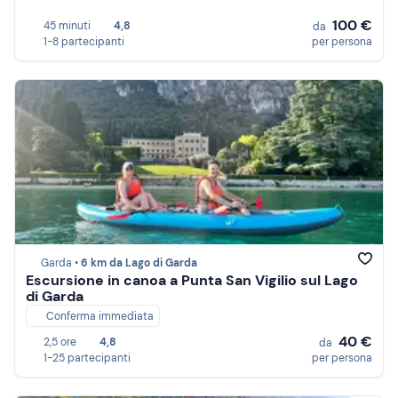
100 €
45 minuti
4,8
da
1-8 partecipanti
per persona
Garda •
6 km da Lago di Garda
Escursione in canoa a Punta San Vigilio sul Lago
di Garda
Conferma immediata
40 €
2,5 ore
4,8
da
1-25 partecipanti
per persona