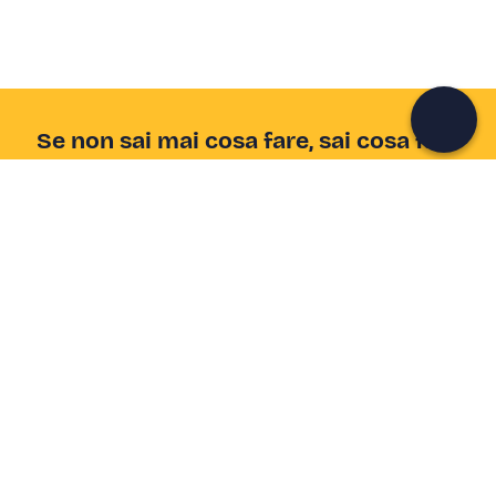
Continua con l'email
Se non sai mai cosa fare, sai cosa fare
Scrivi la tua email e scopri tante alternative all'aperitivo
e al divano
Indirizzo email
Iscriviti ora
Ho letto e accetto la
Privacy Policy