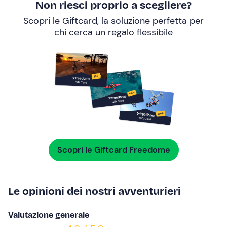
Non riesci proprio a scegliere?
Scopri le Giftcard, la soluzione perfetta per
chi cerca un
regalo flessibile
Scopri le Giftcard Freedome
Le opinioni dei nostri avventurieri
Valutazione generale