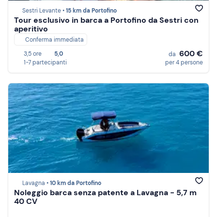
Sestri Levante •
15 km da Portofino
Tour esclusivo in barca a Portofino da Sestri con
aperitivo
Conferma immediata
600 €
3,5 ore
5,0
da
1-7 partecipanti
per 4 persone
Lavagna •
10 km da Portofino
Noleggio barca senza patente a Lavagna - 5,7 m
40 CV