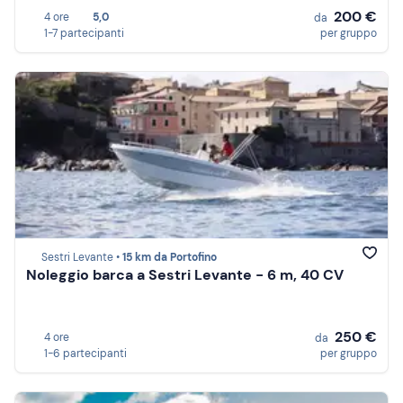
200 €
4 ore
5,0
da
1-7 partecipanti
per gruppo
Sestri Levante •
15 km da Portofino
Noleggio barca a Sestri Levante - 6 m, 40 CV
250 €
4 ore
da
1-6 partecipanti
per gruppo