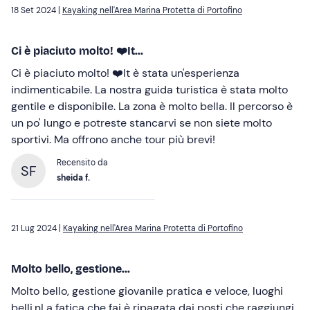
18 Set 2024 |
Kayaking nell'Area Marina Protetta di Portofino
Ci è piaciuto molto! ❤️It...
Ci è piaciuto molto! ❤️It è stata un'esperienza
indimenticabile. La nostra guida turistica è stata molto
gentile e disponibile. La zona è molto bella. Il percorso è
un po' lungo e potreste stancarvi se non siete molto
sportivi. Ma offrono anche tour più brevi!
Recensito da
SF
sheida f.
21 Lug 2024 |
Kayaking nell'Area Marina Protetta di Portofino
Molto bello, gestione...
Molto bello, gestione giovanile pratica e veloce, luoghi
belli.nLa fatica che fai è ripagata dai posti che raggiungi